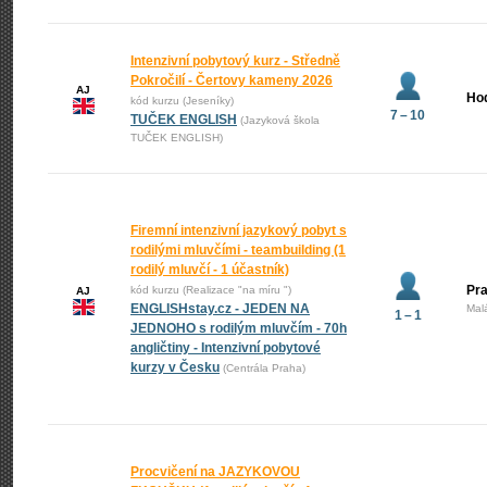
Intenzivní pobytový kurz - Středně
Pokročilí - Čertovy kameny 2026
AJ
Ho
kód kurzu (Jeseníky)
7 – 10
TUČEK ENGLISH
(Jazyková škola
TUČEK ENGLISH)
Firemní intenzivní jazykový pobyt s
rodilými mluvčími - teambuilding (1
rodilý mluvčí - 1 účastník)
Pra
kód kurzu (Realizace "na míru ")
AJ
ENGLISHstay.cz - JEDEN NA
Mal
1 – 1
JEDNOHO s rodilým mluvčím - 70h
angličtiny - Intenzivní pobytové
kurzy v Česku
(Centrála Praha)
Procvičení na JAZYKOVOU