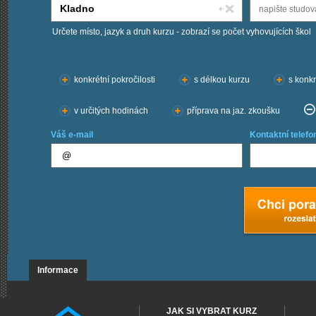
Určete místo, jazyk a druh kurzu - zobrazí se počet vyhovujících škol
Chci kurzy:
konkrétní pokročilosti
s délkou kurzu
s konkr
v určitých hodinách
příprava na jaz. zkoušku
Váš e-mail
Kontaktní telefo
Informace
JAK SI VYBRAT KURZ