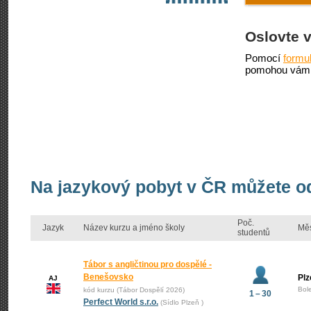
Oslovte 
Pomocí
formu
pomohou vám 
Na jazykový pobyt v ČR můžete od
Poč.
Jazyk
Název kurzu a jméno školy
Mě
studentů
Tábor s angličtinou pro dospělé -
Benešovsko
Plz
AJ
Bol
kód kurzu (Tábor Dospělí 2026)
1 – 30
Perfect World s.r.o.
(Sídlo Plzeň )