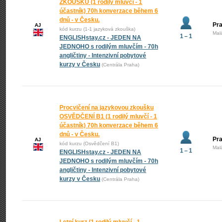
ZKOUŠKU (1 rodilý mluvčí - 1
účastník) 70h konverzace během 6
dnů - v Česku.
Pra
AJ
kód kurzu (1-1 jazyková zkouška)
Mal
1 – 1
ENGLISHstay.cz - JEDEN NA
JEDNOHO s rodilým mluvčím - 70h
angličtiny - Intenzivní pobytové
kurzy v Česku
(Centrála Praha)
Procvičení na jazykovou zkoušku
OSVĚDČENÍ B1 (1 rodilý mluvčí - 1
účastník) 70h konverzace během 6
dnů - v Česku.
Pra
AJ
kód kurzu (Osvědčení B1)
Mal
1 – 1
ENGLISHstay.cz - JEDEN NA
JEDNOHO s rodilým mluvčím - 70h
angličtiny - Intenzivní pobytové
kurzy v Česku
(Centrála Praha)