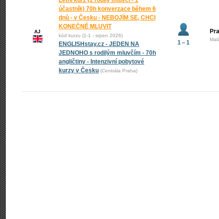
Letní kurz (1 rodilý mluvčí - 1
účastník) 70h konverzace během 6
dnů - v Česku - NEBOJÍM SE, CHCI
KONEČNĚ MLUVIT
Pra
AJ
kód kurzu (1-1 - srpen 2026)
Mal
1 – 1
ENGLISHstay.cz - JEDEN NA
JEDNOHO s rodilým mluvčím - 70h
angličtiny - Intenzivní pobytové
kurzy v Česku
(Centrála Praha)