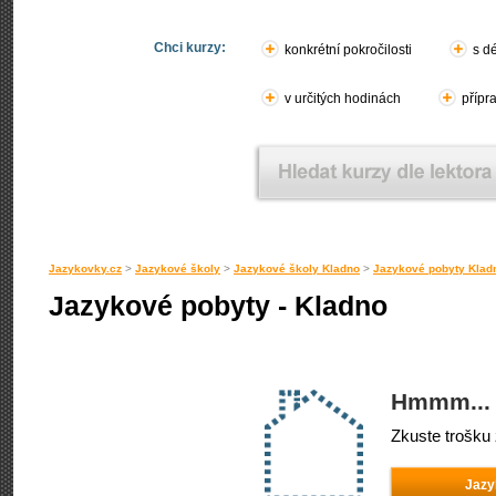
Chci kurzy:
konkrétní pokročilosti
s d
v určitých hodinách
přípr
Jazykovky.cz
>
Jazykové školy
>
Jazykové školy Kladno
>
Jazykové pobyty Klad
Jazykové pobyty - Kladno
Hmmm... 
Zkuste trošku 
Jazy