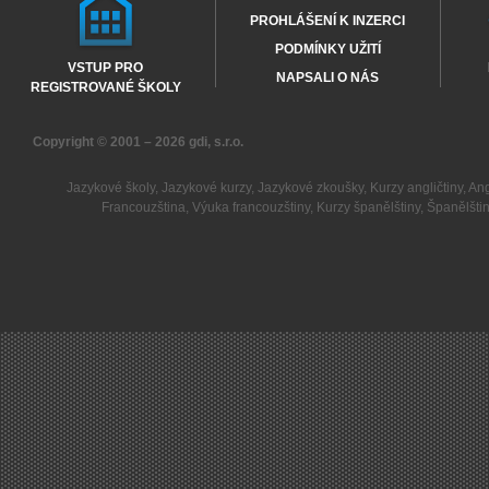
PROHLÁŠENÍ K INZERCI
PODMÍNKY UŽITÍ
VSTUP PRO
NAPSALI O NÁS
REGISTROVANÉ ŠKOLY
Copyright © 2001 – 2026
gdi, s.r.o.
Jazykové školy
,
Jazykové kurzy
,
Jazykové zkoušky
,
Kurzy angličtiny
,
Ang
Francouzština
,
Výuka francouzštiny
,
Kurzy španělštiny
,
Španělšti