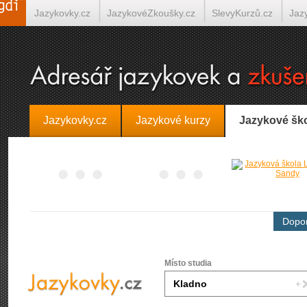
Jazykovky.cz
JazykovéZkoušky.cz
SlevyKurzů.cz
Jaz
Španělština on-line
Italština on-line
Tlumočení-Překlady.
Jazykovky.cz
Jazykové kurzy
Jazykové šk
Dopor
Místo studia