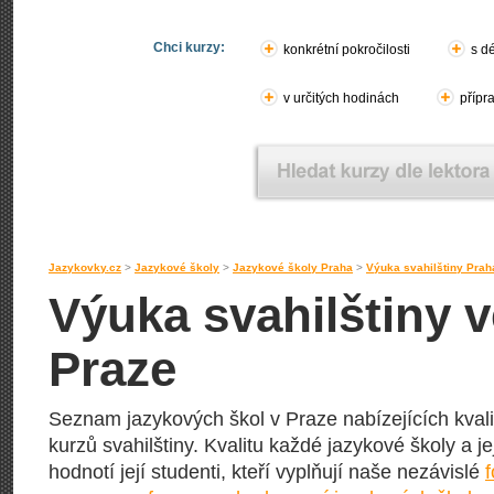
Chci kurzy:
konkrétní pokročilosti
s d
v určitých hodinách
přípr
Jazykovky.cz
>
Jazykové školy
>
Jazykové školy Praha
>
Výuka svahilštiny Prah
Výuka svahilštiny 
Praze
Seznam jazykových škol v Praze nabízejících kval
kurzů svahilštiny. Kvalitu každé jazykové školy a j
hodnotí její studenti, kteří vyplňují naše nezávislé