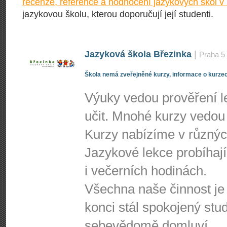
recenze, reference a hodnocení jazykových škol v
jazykovou školu, kterou doporučují její studenti.
Jazyková škola Březinka
|
Praha 5
Škola nemá zveřejněné kurzy, informace o kurzec
Výuky vedou prověření le
učit. Mnohé kurzy vedou 
Kurzy nabízíme v různýc
Jazykové lekce probíhají
i večerních hodinách.
Všechna naše činnost je
konci stál spokojený stud
sebevědomě domluví.