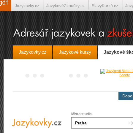
Jazykovky.cz
JazykovéZkoušky.cz
SlevyKurzů.cz
Jaz
Španělština on-line
Italština on-line
Tlumočení-Překlady.
Jazykovky.cz
Jazykové kurzy
Jazykové šk
Dopor
Místo studia