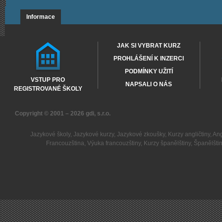
Informace
JAK SI VYBRAT KURZ
PROHLÁŠENÍ K INZERCI
PODMÍNKY UŽITÍ
VSTUP PRO
NAPSALI O NÁS
REGISTROVANÉ ŠKOLY
Copyright © 2001 – 2026
gdi, s.r.o.
Jazykové školy
,
Jazykové kurzy
,
Jazykové zkoušky
,
Kurzy angličtiny
,
Ang
Francouzština
,
Výuka francouzštiny
,
Kurzy španělštiny
,
Španělšti