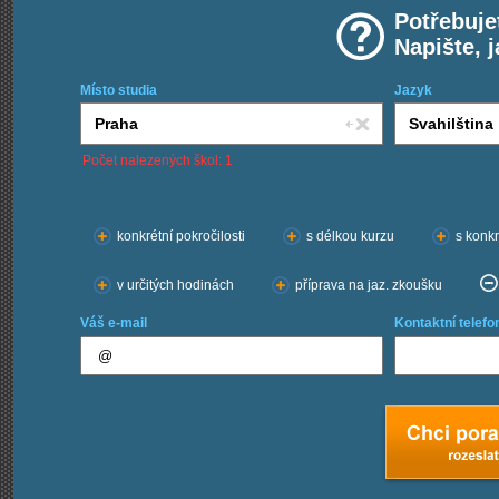
Potřebuje
Napište, 
Místo studia
Jazyk
Počet nalezených škol: 1
Chci kurzy:
konkrétní pokročilosti
s délkou kurzu
s konkr
v určitých hodinách
příprava na jaz. zkoušku
Váš e-mail
Kontaktní telefo