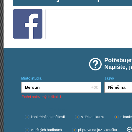
Potřebuje
Napište, 
Místo studia
Jazyk
Počet nalezených škol: 1
Chci kurzy:
konkrétní pokročilosti
s délkou kurzu
s konkr
v určitých hodinách
příprava na jaz. zkoušku