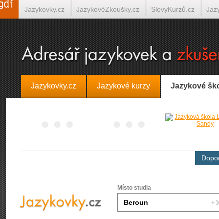
Jazykovky.cz
JazykovéZkoušky.cz
SlevyKurzů.cz
Jaz
Španělština on-line
Italština on-line
Tlumočení-Překlady.
Jazykovky.cz
Jazykové kurzy
Jazykové šk
Dopor
Místo studia