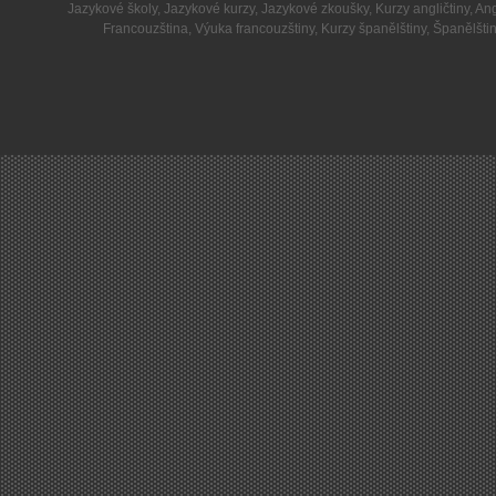
Jazykové školy
,
Jazykové kurzy
,
Jazykové zkoušky
,
Kurzy angličtiny
,
Ang
Francouzština
,
Výuka francouzštiny
,
Kurzy španělštiny
,
Španělšti