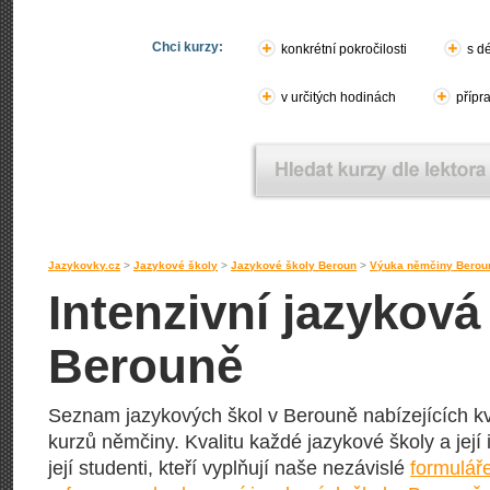
Chci kurzy:
konkrétní pokročilosti
s d
v určitých hodinách
přípr
Jazykovky.cz
>
Jazykové školy
>
Jazykové školy Beroun
>
Výuka němčiny Berou
Intenzivní jazykov
Berouně
Seznam jazykových škol v Berouně nabízejících kva
kurzů němčiny. Kvalitu každé jazykové školy a její 
její studenti, kteří vyplňují naše nezávislé
formulář