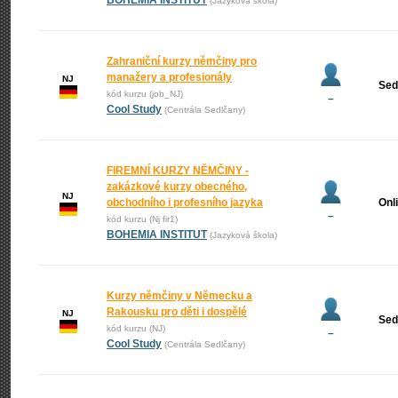
BOHEMIA INSTITUT
(Jazyková škola)
Zahraniční kurzy němčiny pro
manažery a profesionály
NJ
Sed
kód kurzu (job_NJ)
–
Cool Study
(Centrála Sedlčany)
FIREMNÍ KURZY NĚMČINY -
zakázkové kurzy obecného,
NJ
obchodního i profesního jazyka
Onl
–
kód kurzu (Nj fir1)
BOHEMIA INSTITUT
(Jazyková škola)
Kurzy němčiny v Německu a
Rakousku pro děti i dospělé
NJ
Sed
kód kurzu (NJ)
–
Cool Study
(Centrála Sedlčany)