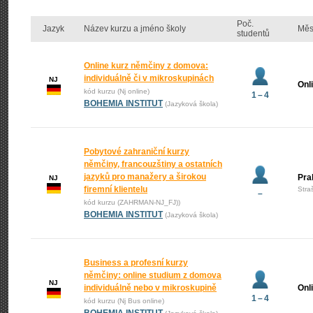
Poč.
Jazyk
Název kurzu a jméno školy
Měs
studentů
Online kurz němčiny z domova:
individuálně či v mikroskupinách
NJ
Onl
kód kurzu (Nj online)
1 – 4
BOHEMIA INSTITUT
(Jazyková škola)
Pobytové zahraniční kurzy
němčiny, francouzštiny a ostatních
jazyků pro manažery a širokou
Pra
NJ
firemní klientelu
Stra
–
kód kurzu (ZAHRMAN-NJ_FJ))
BOHEMIA INSTITUT
(Jazyková škola)
Business a profesní kurzy
němčiny: online studium z domova
NJ
individuálně nebo v mikroskupině
Onl
1 – 4
kód kurzu (Nj Bus online)