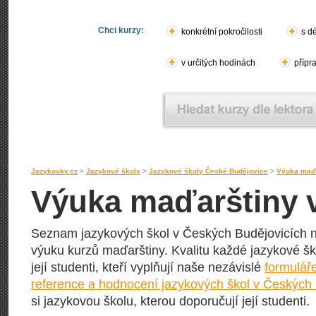
Chci kurzy:
konkrétní pokročilosti
s d
v určitých hodinách
přípr
Jazykovky.cz
>
Jazykové školy
>
Jazykové školy České Budějovice
>
Výuka maďa
Výuka maďarštiny 
Seznam jazykových škol v Českých Budějovicích na
výuku kurzů maďarštiny. Kvalitu každé jazykové ško
její studenti, kteří vyplňují naše nezávislé
formulář
reference a hodnocení jazykových škol v Českých 
si jazykovou školu, kterou doporučují její studenti.