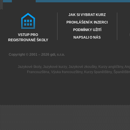
JAK SI VYBRAT KURZ
PROHLÁŠENÍ K INZERCI
PODMÍNKY UŽITÍ
VSTUP PRO
NAPSALI O NÁS
REGISTROVANÉ ŠKOLY
Copyright © 2001 – 2026
gdi, s.r.o.
Jazykové školy
,
Jazykové kurzy
,
Jazykové zkoušky
,
Kurzy angličtiny
,
Ang
Francouzština
,
Výuka francouzštiny
,
Kurzy španělštiny
,
Španělšti