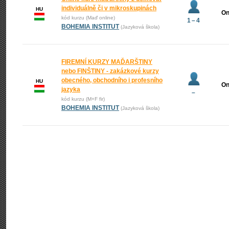
individuálně či v mikroskupinách
HU
On
kód kurzu (Maď online)
1 – 4
BOHEMIA INSTITUT
(Jazyková škola)
FIREMNÍ KURZY MAĎARŠTINY
nebo FINŠTINY - zakázkové kurzy
obecného, obchodního i profesního
HU
On
jazyka
–
kód kurzu (M+F fir)
BOHEMIA INSTITUT
(Jazyková škola)