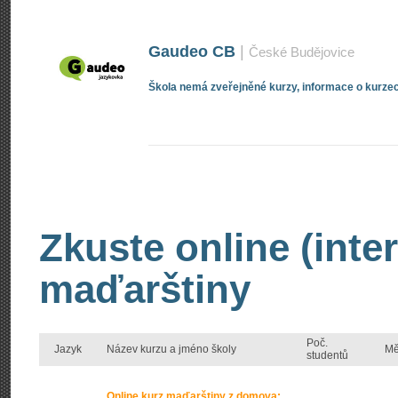
Gaudeo CB
|
České Budějovice
Škola nemá zveřejněné kurzy, informace o kurzec
Zkuste online (inte
maďarštiny
Poč.
Jazyk
Název kurzu a jméno školy
Mě
studentů
Online kurz maďarštiny z domova: