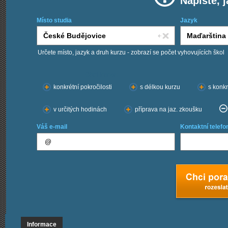
Napište, 
Místo studia
Jazyk
Určete místo, jazyk a druh kurzu - zobrazí se počet vyhovujících škol
Chci kurzy:
konkrétní pokročilosti
s délkou kurzu
s konkr
v určitých hodinách
příprava na jaz. zkoušku
Váš e-mail
Kontaktní telefo
Informace