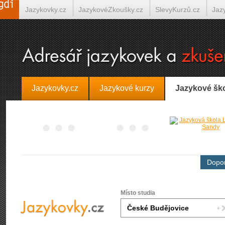
Jazykovky.cz
JazykovéZkoušky.cz
SlevyKurzů.cz
Jaz
Španělština on-line
Italština on-line
Tlumočení-Překlady.
Jazykovky.cz
Jazykové kurzy
Jazykové šk
Dopor
Místo studia