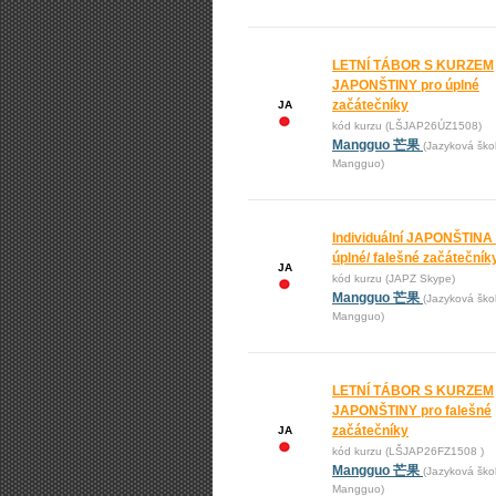
LETNÍ TÁBOR S KURZEM
JAPONŠTINY pro úplné
začátečníky
JA
kód kurzu (LŠJAP26ÚZ1508)
Mangguo 芒果
(Jazyková ško
Mangguo)
Individuální JAPONŠTINA
úplné/ falešné začátečník
JA
kód kurzu (JAPZ Skype)
Mangguo 芒果
(Jazyková ško
Mangguo)
LETNÍ TÁBOR S KURZEM
JAPONŠTINY pro falešné
začátečníky
JA
kód kurzu (LŠJAP26FZ1508 )
Mangguo 芒果
(Jazyková ško
Mangguo)