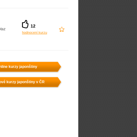
12
taz
hodnocení kurzu
nline kurzy japonštiny
ové kurzy japonštiny v ČR