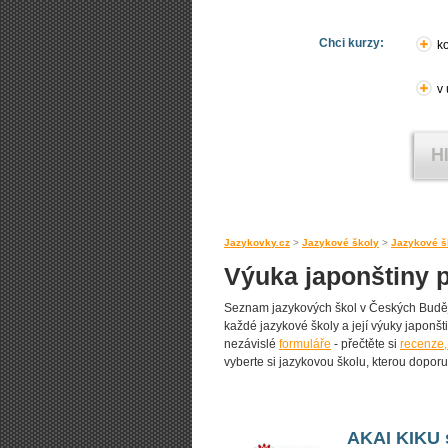
Chci kurzy:
ko
v
Jazykovky.cz
>
Jazykové školy
>
Jazykové š
Výuka japonštiny 
Seznam jazykových škol v Českých Budějov
každé jazykové školy a její výuky japonšti
nezávislé
formuláře
- přečtěte si
recenze,
vyberte si jazykovou školu, kterou doporuču
AKAI KIKU s