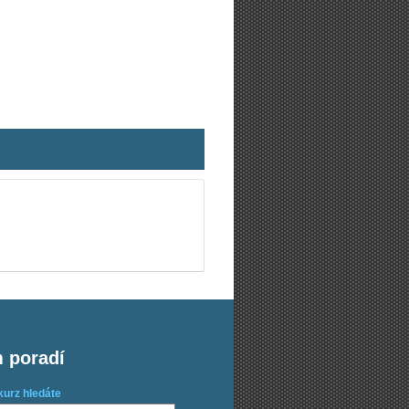
m poradí
kurz hledáte