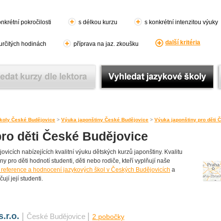
nkrétní pokročilosti
s délkou kurzu
s konkrétní intenzitou výuky
další kritéria
 určitých hodinách
příprava na jaz. zkoušku
koly České Budějovice
>
Výuka japonštiny České Budějovice
>
Výuka japonštiny pro děti 
pro děti České Budějovice
icích nabízejících kvalitní výuku dětských kurzů japonštiny. Kvalitu
ny pro děti hodnotí studenti, děti nebo rodiče, kteří vyplňují naše
 reference a hodnocení jazykových škol v Českých Budějovicích
a
jí její studenti.
.r.o.
|
|
České Budějovice
2 pobočky