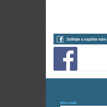
Sdílejte a napište ná
Místo studia