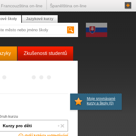
Francouzština on-line
Španělština on-line
ové školy
Jazykové kurzy
azyky
Zkušenosti studentů
Moje srovnávané
kurzy a školy
(0)
Druh kurzu
další kritéria vyhledávání