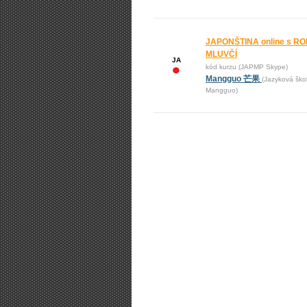
JAPONŠTINA online s R
MLUVČÍ
JA
kód kurzu (JAPMP Skype)
Mangguo 芒果
(Jazyková ško
Mangguo)