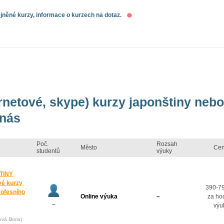
něné kurzy, informace o kurzech na dotaz.
ernetové, skype) kurzy japonštiny nebo
 nás
Poč.
Rozsah
Město
Ce
studentů
výuky
TINY
vé kurzy
390-7
rofesního
Online výuka
–
za ho
–
výu
ová škola)