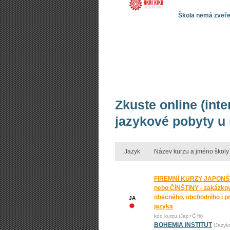
Škola nemá zveřej
Zkuste online (int
jazykové pobyty u
Jazyk
Název kurzu a jméno školy
FIREMNÍ KURZY JAPONŠ
nebo ČÍNŠTINY - zakázko
obecného, obchodního i p
JA
jazyka
kód kurzu (Jap+Č fir)
BOHEMIA INSTITUT
(Jazyk