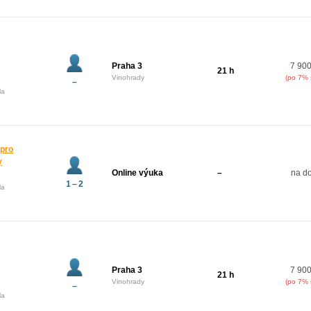
Praha 3
7 900
21 h
Vinohrady
(po 7% 
–
la
 pro
y
Online výuka
–
na do
1 – 2
la
Praha 3
7 900
21 h
Vinohrady
(po 7% 
–
la