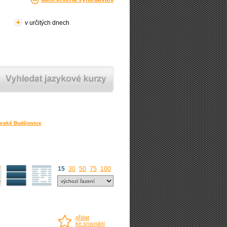
v určitých dnech
České Budějovice
15
30
50
75
100
přidat
ke srovnání