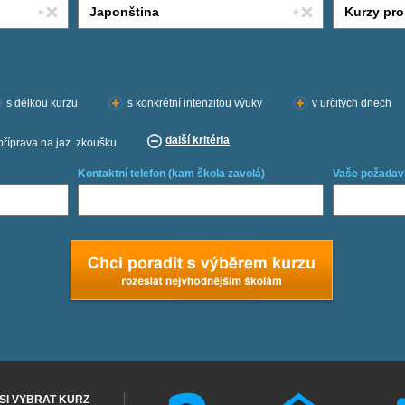
s délkou kurzu
s konkrétní intenzitou výuky
v určitých dnech
další kritéria
příprava na jaz. zkoušku
Kontaktní telefon (kam škola zavolá)
Vaše požadav
SI VYBRAT KURZ