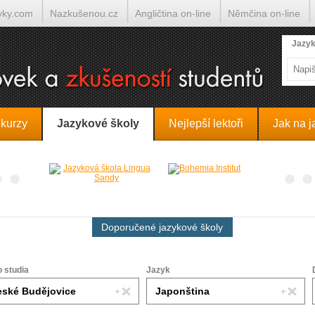
yky.com
Nazkušenou.cz
Angličtina on-line
Němčina on-line
lumočí.cz
Jazyk
 kurzy
Jazykové školy
Nejlepší lektoři
Jak na j
Doporučené jazykové školy
o studia
Jazyk