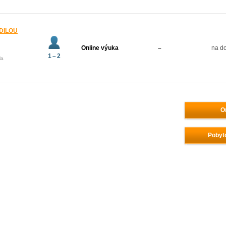
ODILOU
Online výuka
–
na do
1 – 2
la
O
Pobyt