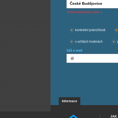
Počet nalezených škol: 1
Chci kurzy:
konkrétní pokročilosti
v určitých hodinách
Váš e-mail
Informace
JAK 