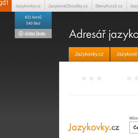
Jazykovky.cz
JazykovéZkoušky.cz
SlevyKurzů.cz
Jaz
621 kurzů
Italština on-line
Tlumočení-Překlady.cz
Překládá.cz
T
540 škol
přidat školu
Jazykovky.cz
Jazykové
Míst