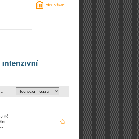
více o škole
 intenzivní
na
90 Kč
dinu
ky