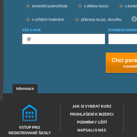
konkrétní pokročilosti
s délkou kurzu
s konkr
v určitých hodinách
příprava na jaz. zkoušku
Váš e-mail
Kontaktní telefo
Informace
JAK SI VYBRAT KURZ
PROHLÁŠENÍ K INZERCI
PODMÍNKY UŽITÍ
VSTUP PRO
NAPSALI O NÁS
REGISTROVANÉ ŠKOLY