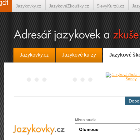
Jazykovky.cz
JazykovéZkoušky.cz
SlevyKurzů.cz
Jaz
Španělština on-line
Italština on-line
Tlumočení-Překlady.
Jazykovky.cz
Jazykové kurzy
Jazykové šk
Dopor
Místo studia