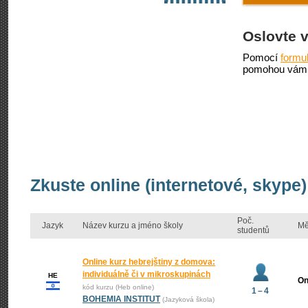
Oslovte 
Pomocí
formu
pomohou vám 
Zkuste online (internetové, skype)
Poč.
Jazyk
Název kurzu a jméno školy
Mě
studentů
Online kurz hebrejštiny z domova:
individuálně či v mikroskupinách
HE
On
kód kurzu (Heb online)
1 – 4
BOHEMIA INSTITUT
(Jazyková škola)