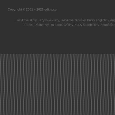
Copyright © 2001 – 2026
gdi, s.r.o.
Jazykové školy
,
Jazykové kurzy
,
Jazykové zkoušky
,
Kurzy angličtiny
,
Ang
Francouzština
,
Výuka francouzštiny
,
Kurzy španělštiny
,
Španělšti