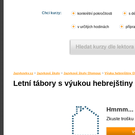
Chci kurzy:
konkrétní pokročilosti
s d
v určitých hodinách
přípr
Jazykovky.cz
>
Jazykové školy
>
Jazykové školy Olomouc
>
Výuka hebrejštiny 
Letní tábory s výukou hebrejštiny
Hmmm... 
Zkuste trošku 
V