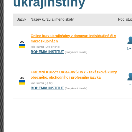
ukrajinštiny
Jazyk
Název kurzu a jméno školy
Poč. stu
Online kurz ukrajinštiny z domova: individuálně či v
mikroskupinách
UK
kód kurzu (Ukr online)
1 –
BOHEMIA INSTITUT
(Jazyková škola)
FIREMNÍ KURZY UKRAJINŠTINY - zakázkové kurzy
obecného, obchodního i profesního jazyka
UK
kód kurzu (Uj fir)
–
BOHEMIA INSTITUT
(Jazyková škola)