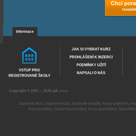
Informace
JAK SI VYBRAT KURZ
PROHLÁŠENÍ K INZERCI
PODMÍNKY UŽITÍ
VSTUP PRO
NAPSALI O NÁS
REGISTROVANÉ ŠKOLY
Copyright © 2001 – 2026
gdi, s.r.o.
Jazykové školy
,
Jazykové kurzy
,
Jazykové zkoušky
,
Kurzy angličtiny
,
Ang
Francouzština
,
Výuka francouzštiny
,
Kurzy španělštiny
,
Španělšti