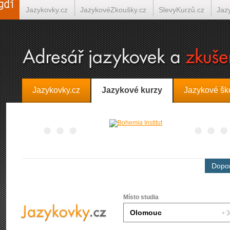
Jazykovky.cz
JazykovéZkoušky.cz
SlevyKurzů.cz
Jaz
Španělština on-line
Italština on-line
Tlumočení-Překlady.
Jazykovky.cz
Jazykové kurzy
Jazykové šk
Dopor
Místo studia