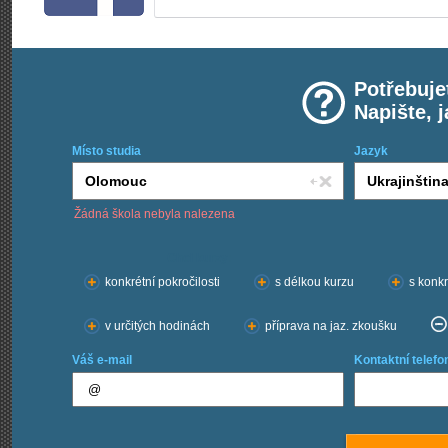
Potřebuje
Napište, 
Místo studia
Jazyk
Žádná škola nebyla nalezena
Chci kurzy:
konkrétní pokročilosti
s délkou kurzu
s konkr
v určitých hodinách
příprava na jaz. zkoušku
Váš e-mail
Kontaktní telefo