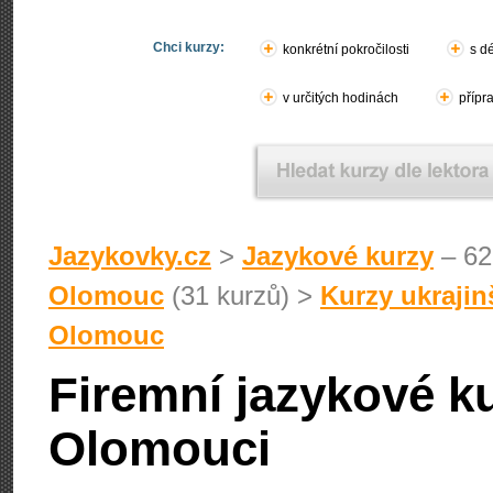
Chci kurzy:
konkrétní pokročilosti
s d
v určitých hodinách
přípr
Jazykovky.cz
>
Jazykové kurzy
– 62
Olomouc
(31 kurzů) >
Kurzy ukraji
Olomouc
Firemní jazykové ku
Olomouci