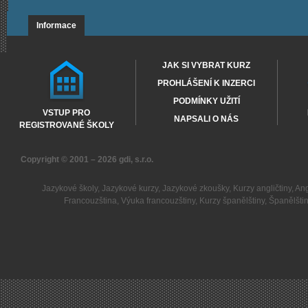
Informace
JAK SI VYBRAT KURZ
PROHLÁŠENÍ K INZERCI
PODMÍNKY UŽITÍ
VSTUP PRO
NAPSALI O NÁS
REGISTROVANÉ ŠKOLY
Copyright © 2001 – 2026
gdi, s.r.o.
Jazykové školy
,
Jazykové kurzy
,
Jazykové zkoušky
,
Kurzy angličtiny
,
Ang
Francouzština
,
Výuka francouzštiny
,
Kurzy španělštiny
,
Španělšti