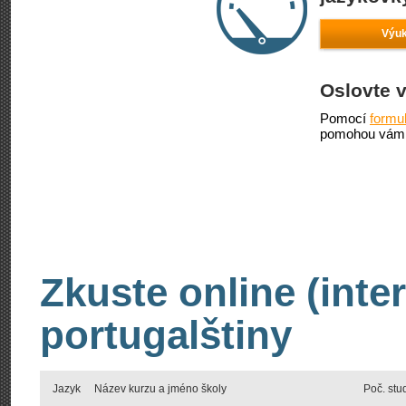
Výuk
Oslovte 
Pomocí
formu
pomohou vám 
Zkuste online (inte
portugalštiny
Jazyk
Název kurzu a jméno školy
Poč. stu