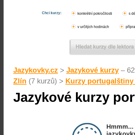
Chci kurzy:
konkrétní pokročilosti
s d
v určitých hodinách
přípr
Jazykovky.cz
>
Jazykové kurzy
– 62
Zlín
(7 kurzů) >
Kurzy portugalštiny 
Jazykové kurzy port
Hmmm... 
jazykovky