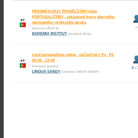
FIREMNÍ KURZY ŠPANĚLŠTINY nebo
PORTUGALŠTINY - zakázkové kurzy obecného,
PT
obchodního i profesního jazyka
–
kód kurzu (Šj+P fir)
BOHEMIA INSTITUT
(Jazyková škola)
Letní portugalština online - začátečníci: Po - Pá
09:30 - 12:40
PT
kód kurzu (portlz1)
3 –
LINGUA SANDY
(Centrála LINGUA SANDY)