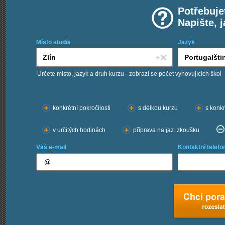
Potřebuje
Napište, 
Místo studia
Jazyk
Určete místo, jazyk a druh kurzu - zobrazí se počet vyhovujících škol
Chci kurzy:
konkrétní pokročilosti
s délkou kurzu
s konkr
v určitých hodinách
příprava na jaz. zkoušku
Váš e-mail
Kontaktní telefo