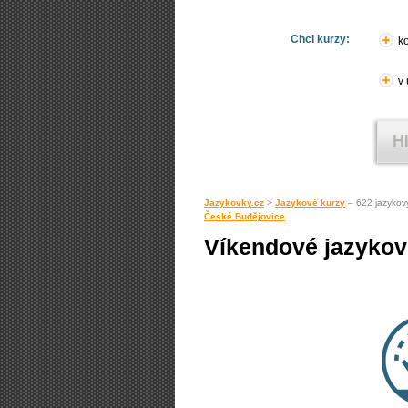
Chci kurzy:
ko
v
Jazykovky.cz
>
Jazykové kurzy
– 622 jazykov
České Budějovice
Víkendové jazykov