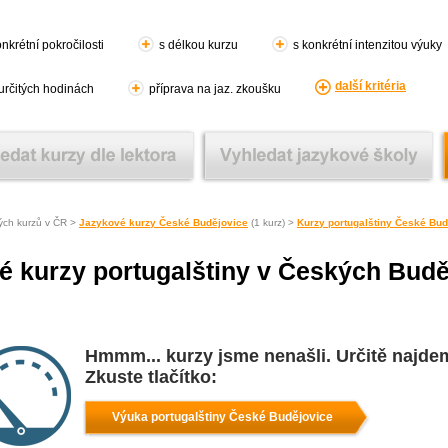
nkrétní pokročilosti
s délkou kurzu
s konkrétní intenzitou výuky
další kritéria
 určitých hodinách
příprava na jaz. zkoušku
ých kurzů v ČR >
Jazykové kurzy České Budějovice
(1 kurz) >
Kurzy portugalštiny České Bud
é kurzy portugalštiny v Českých Budě
Hmmm... kurzy jsme nenašli. Určitě najde
Zkuste tlačítko:
Výuka portugalštiny České Budějovice