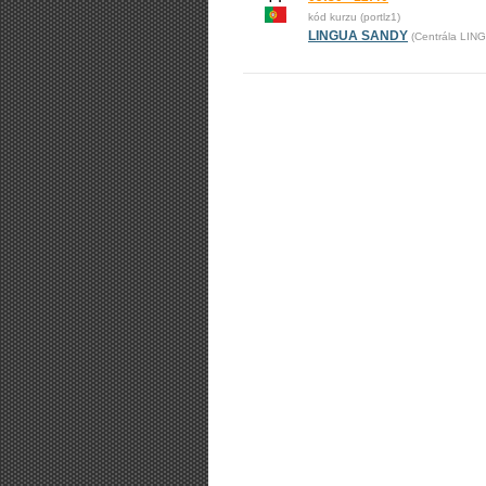
kód kurzu (portlz1)
LINGUA SANDY
(Centrála LI