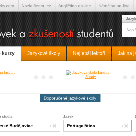
yky.com
Nazkušenou.cz
Angličtina on-line
Němčina on-line
lumočí.cz
Jazyk
 kurzy
Jazykové školy
Nejlepší lektoři
Jak na j
Doporučené jazykové školy
o studia
Jazyk