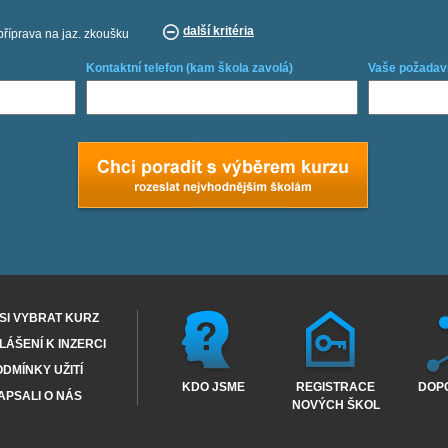
další kritéria
příprava na jaz. zkoušku
Kontaktní telefon (kam škola zavolá)
Vaše požadav
SI VYBRAT KURZ
ÁŠENÍ K INZERCI
DMÍNKY UŽITÍ
KDO JSME
REGISTRACE
DOP
APSALI O NÁS
NOVÝCH ŠKOL