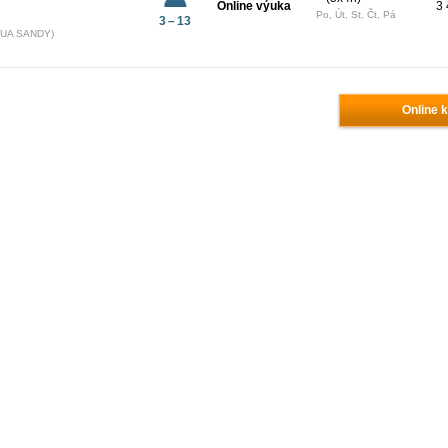
Online výuka
3 
Po, Út, St, Čt, Pá
3 – 13
NGUA SANDY)
Online k