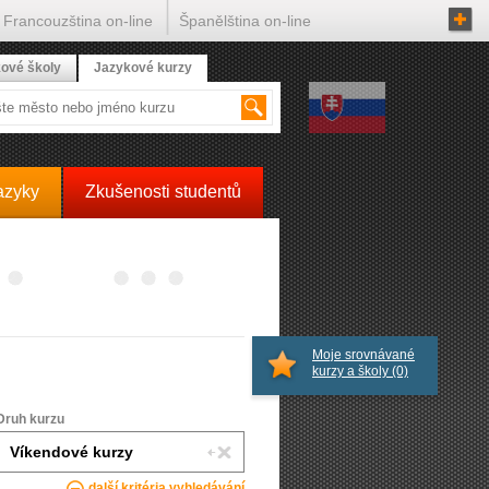
Francouzština on-line
Španělština on-line
ové školy
Jazykové kurzy
azyky
Zkušenosti studentů
Moje srovnávané
kurzy a školy
(0)
Druh kurzu
další kritéria vyhledávání