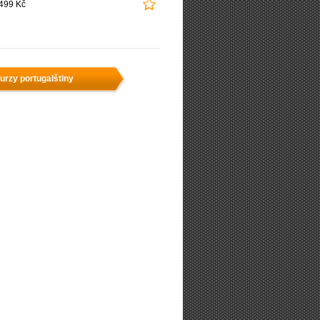
499 Kč
urzy portugalštiny