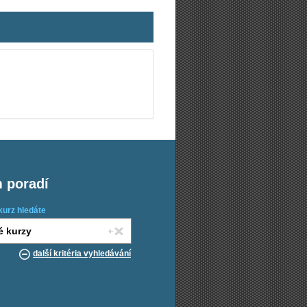
m poradí
kurz hledáte
další kritéria vyhledávání