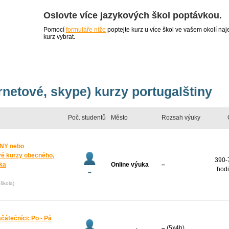
Oslovte více jazykových škol poptávkou.
Pomocí
formuláře níže
poptejte kurz u více škol ve vašem okolí 
kurz vybrat.
ernetové, skype) kurzy portugalštiny
Poč. studentů
Město
Rozsah výuky
NY nebo
é kurzy obecného,
390-
yka
Online výuka
–
hodi
–
škola)
ačátečníci: Po - Pá
–
(5x4h)