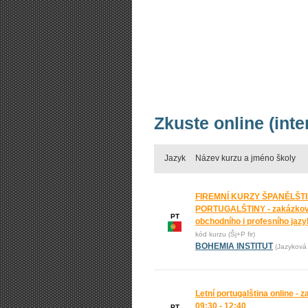
Zkuste online (int
Jazyk
Název kurzu a jméno školy
FIREMNÍ KURZY ŠPANĚLŠTI
PORTUGALŠTINY - zakázkov
PT
obchodního i profesního jaz
kód kurzu (Šj+P fir)
BOHEMIA INSTITUT
(Jazyková 
Letní portugalština online - z
09:30 - 12:40
PT