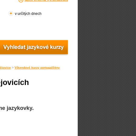
v určitých dnech
ějovice
>
Víkendové kurzy portugalštiny
jovicích
me jazykovky.