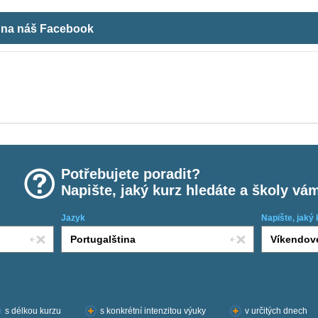
m na náš Facebook
Potřebujete poradit?
Napište, jaký kurz hledáte a školy vá
Jazyk
Napište, jaký 
s délkou kurzu
s konkrétní intenzitou výuky
v určitých dnech