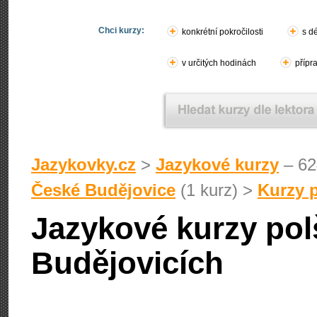
Chci kurzy:
konkrétní pokročilosti
s d
v určitých hodinách
přípr
Jazykovky.cz
>
Jazykové kurzy
– 62
České Budějovice
(1 kurz) >
Kurzy 
Jazykové kurzy pol
Budějovicích