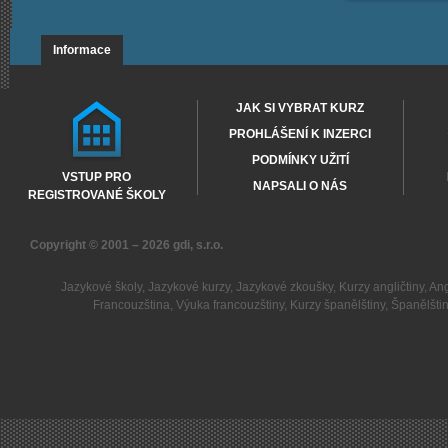
Informace
JAK SI VYBRAT KURZ
PROHLÁŠENÍ K INZERCI
PODMÍNKY UŽITÍ
VSTUP PRO
NAPSALI O NÁS
REGISTROVANÉ ŠKOLY
Copyright © 2001 – 2026
gdi, s.r.o.
Jazykové školy
,
Jazykové kurzy
,
Jazykové zkoušky
,
Kurzy angličtiny
,
Ang
Francouzština
,
Výuka francouzštiny
,
Kurzy španělštiny
,
Španělšti