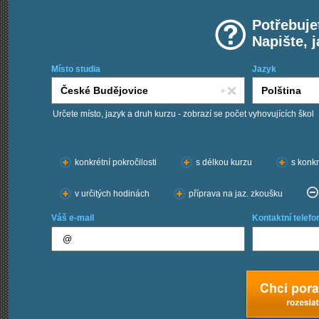
Potřebuje
Napište, 
Místo studia
Jazyk
Určete místo, jazyk a druh kurzu - zobrazí se počet vyhovujících škol
Chci kurzy:
konkrétní pokročilosti
s délkou kurzu
s konkr
v určitých hodinách
příprava na jaz. zkoušku
Váš e-mail
Kontaktní telefo