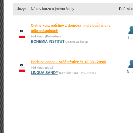
Jazyk
Název kurzu a jméno školy
Poč. stu
Online kurz polštiny z domova: individuálně či v
mikroskupinách
PL
kód kurzu (Pol online)
1 –
BOHEMIA INSTITUT
(Jazyková škola)
Polština online - začátečníci: St 18:30 - 20:00
PL
kód kurzu (polz1)
3 –
LINGUA SANDY
(Centrála LINGUA SANDY)