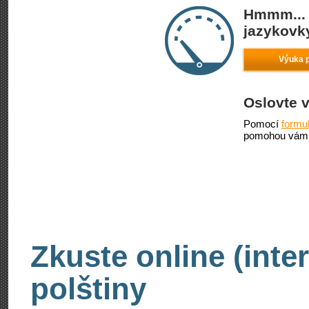
Hmmm... 
jazykovky
Výuka p
Oslovte 
Pomocí
formu
pomohou vám 
Zkuste online (inte
polštiny