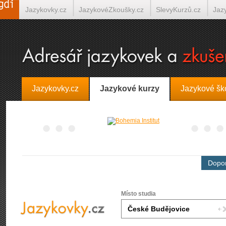
Jazykovky.cz
JazykovéZkoušky.cz
SlevyKurzů.cz
Jaz
Španělština on-line
Italština on-line
Tlumočení-Překlady.
Jazykovky.cz
Jazykové kurzy
Jazykové šk
Dopor
Místo studia