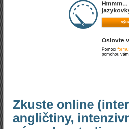
Hmmm... 
jazykovky
Výuk
Oslovte 
Pomocí
formu
pomohou vám 
Zkuste online (inte
angličtiny, intenzi