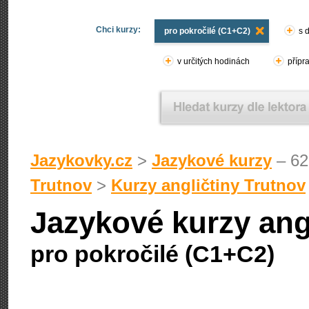
Chci kurzy:
pro pokročilé (C1+C2)
s 
v určitých hodinách
přípr
Jazykovky.cz
>
Jazykové kurzy
– 62
Trutnov
>
Kurzy angličtiny Trutnov
Jazykové kurzy ang
pro pokročilé (C1+C2)