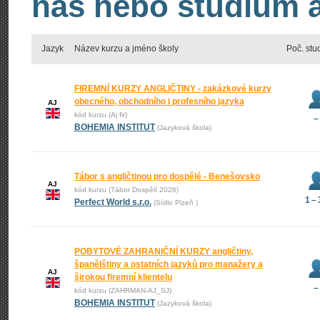
nás nebo studium an
Jazyk
Název kurzu a jméno školy
Poč. stu
FIREMNÍ KURZY ANGLIČTINY - zakázkové kurzy
obecného, obchodního i profesního jazyka
AJ
kód kurzu (Aj fir)
–
BOHEMIA INSTITUT
(Jazyková škola)
Tábor s angličtinou pro dospělé - Benešovsko
AJ
kód kurzu (Tábor Dospělí 2026)
1 –
Perfect World s.r.o.
(Sídlo Plzeň )
POBYTOVÉ ZAHRANIČNÍ KURZY angličtiny,
španělštiny a ostatních jazyků pro manažery a
AJ
širokou firemní klientelu
–
kód kurzu (ZAHRMAN-AJ_SJ)
BOHEMIA INSTITUT
(Jazyková škola)