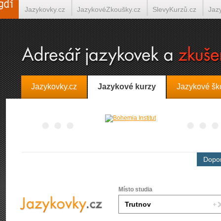
Jazykovky.cz
JazykovéZkoušky.cz
SlevyKurzů.cz
Jaz
Španělština on-line
Italština on-line
Tlumočení-Překlady.
Jazykovky.cz
Jazykové kurzy
Jazykové šk
Dopor
Místo studia