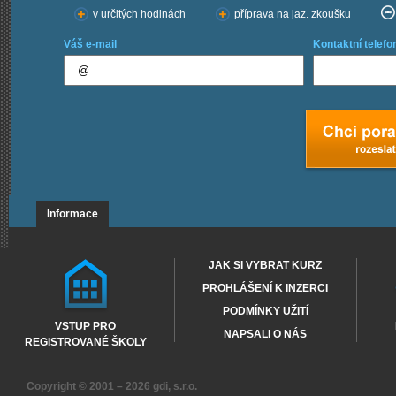
v určitých hodinách
příprava na jaz. zkoušku
Váš e-mail
Kontaktní telefo
Informace
JAK SI VYBRAT KURZ
PROHLÁŠENÍ K INZERCI
PODMÍNKY UŽITÍ
VSTUP PRO
NAPSALI O NÁS
REGISTROVANÉ ŠKOLY
Copyright © 2001 – 2026
gdi, s.r.o.