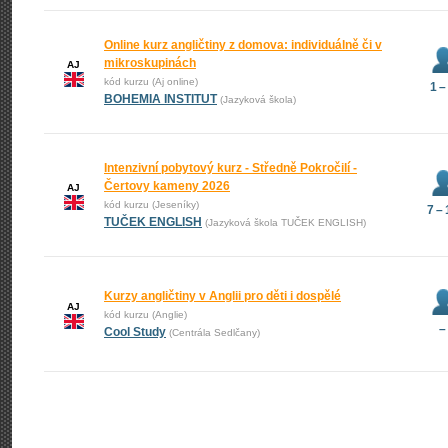
Online kurz angličtiny z domova: individuálně či v
mikroskupinách
AJ
kód kurzu (Aj online)
1 –
BOHEMIA INSTITUT
(Jazyková škola)
Intenzivní pobytový kurz - Středně Pokročilí -
Čertovy kameny 2026
AJ
kód kurzu (Jeseníky)
7 –
TUČEK ENGLISH
(Jazyková škola TUČEK ENGLISH)
Kurzy angličtiny v Anglii pro děti i dospělé
AJ
kód kurzu (Anglie)
–
Cool Study
(Centrála Sedlčany)