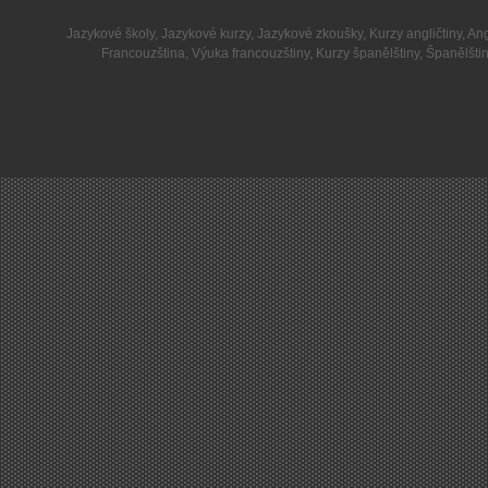
Jazykové školy
,
Jazykové kurzy
,
Jazykové zkoušky
,
Kurzy angličtiny
,
Ang
Francouzština
,
Výuka francouzštiny
,
Kurzy španělštiny
,
Španělšti