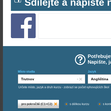
Sdílejte a napišt
Potřebuje
Napište, 
Místo studia
Jazyk
Určete místo, jazyk a druh kurzu - zobrazí se počet vyhovujících škol
Chci kurzy:
pro pokročilé (C1+C2)
s délkou kurzu
s konk