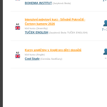
1 –
BOHEMIA INSTITUT
(Jazyková škola)
Intenzivní pobytový kurz - Středně Pokročilí -
Čertovy kameny 2026
AJ
kód kurzu (Jeseníky)
7 –
TUČEK ENGLISH
(Jazyková škola TUČEK ENGLISH)
Kurzy angličtiny v Anglii pro děti i dospělé
AJ
kód kurzu (Anglie)
–
Cool Study
(Centrála Sedlčany)