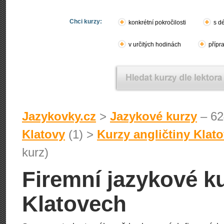
Chci kurzy:
konkrétní pokročilosti
s d
v určitých hodinách
přípr
Jazykovky.cz
>
Jazykové kurzy
– 62
Klatovy
(1) >
Kurzy angličtiny Klat
kurz)
Firemní jazykové ku
Klatovech