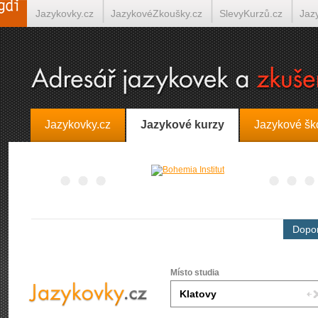
Jazykovky.cz
JazykovéZkoušky.cz
SlevyKurzů.cz
Jaz
Španělština on-line
Italština on-line
Tlumočení-Překlady.
Jazykovky.cz
Jazykové kurzy
Jazykové šk
Dopor
Místo studia