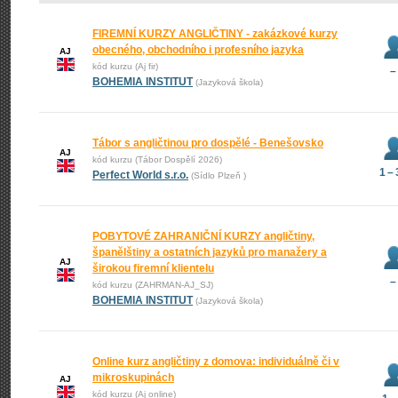
FIREMNÍ KURZY ANGLIČTINY - zakázkové kurzy
obecného, obchodního i profesního jazyka
AJ
kód kurzu (Aj fir)
–
BOHEMIA INSTITUT
(Jazyková škola)
Tábor s angličtinou pro dospělé - Benešovsko
AJ
kód kurzu (Tábor Dospělí 2026)
1 –
Perfect World s.r.o.
(Sídlo Plzeň )
POBYTOVÉ ZAHRANIČNÍ KURZY angličtiny,
španělštiny a ostatních jazyků pro manažery a
AJ
širokou firemní klientelu
–
kód kurzu (ZAHRMAN-AJ_SJ)
BOHEMIA INSTITUT
(Jazyková škola)
Online kurz angličtiny z domova: individuálně či v
mikroskupinách
AJ
kód kurzu (Aj online)