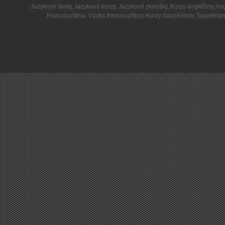
Jazykové školy
,
Jazykové kurzy
,
Jazykové zkoušky
,
Kurzy angličtiny
,
Ang
Francouzština
,
Výuka francouzštiny
,
Kurzy španělštiny
,
Španělšti