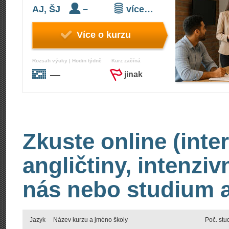
AJ, ŠJ
–
více…
Více o kurzu
Rozsah výuky | Hodin týdně
Kurz začíná
—
jinak
Zkuste online (inte
angličtiny, intenzi
nás nebo studium an
Jazyk
Název kurzu a jméno školy
Poč. stu