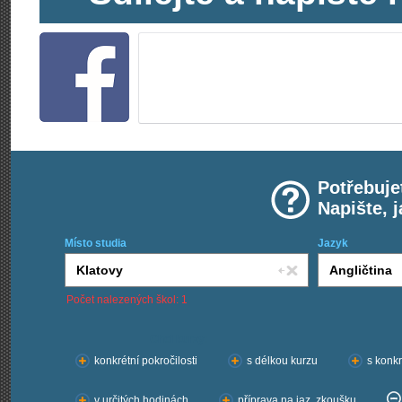
Potřebuje
Napište, 
Místo studia
Jazyk
Počet nalezených škol: 1
Chci kurzy:
konkrétní pokročilosti
s délkou kurzu
s konkr
v určitých hodinách
příprava na jaz. zkoušku