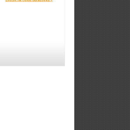
zvětšit na celou obrazovku »