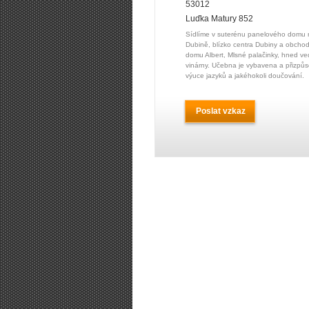
53012
Luďka Matury 852
Sídlíme v suterénu panelového domu 
Dubině, blízko centra Dubiny a obcho
domu Albert, Mlsné palačinky, hned ve
vinárny. Učebna je vybavena a přizpů
výuce jazyků a jakéhokoli doučování.
Poslat vzkaz