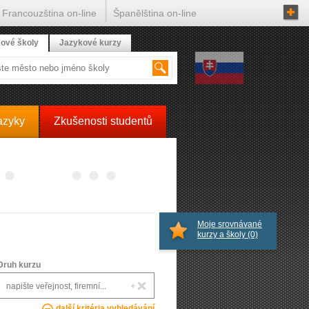
Francouzština on-line
Španělština on-line
ové školy
Jazykové kurzy
azyky
Zkušenosti studentů
Moje srovnávané
kurzy a školy
(0)
Druh kurzu
další kritéria vyhledávání