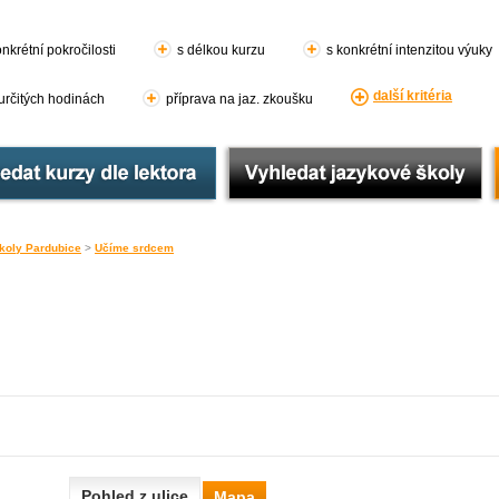
nkrétní pokročilosti
s délkou kurzu
s konkrétní intenzitou výuky
další kritéria
 určitých hodinách
příprava na jaz. zkoušku
koly Pardubice
>
Učíme srdcem
Pohled z ulice
Mapa