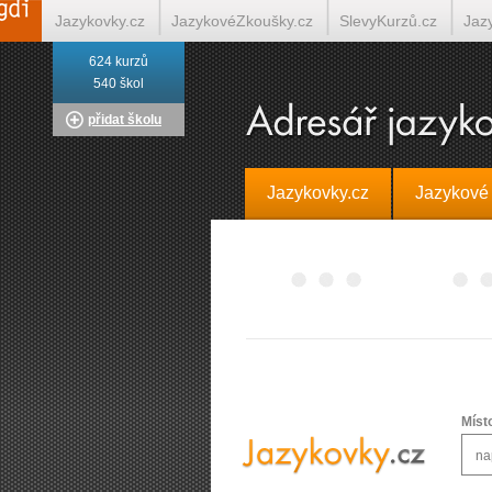
Jazykovky.cz
JazykovéZkoušky.cz
SlevyKurzů.cz
Jaz
624 kurzů
Italština on-line
Tlumočení-Překlady.cz
Překládá.cz
T
540 škol
přidat školu
Jazykovky.cz
Jazykové
Míst