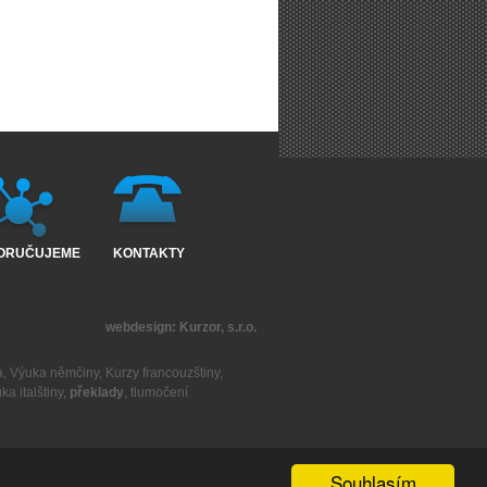
ORUČUJEME
KONTAKTY
webdesign:
Kurzor, s.r.o.
a
,
Výuka němčiny
,
Kurzy francouzštiny
,
ka italštiny
,
překlady
,
tlumočení
Souhlasím