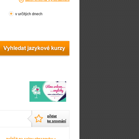
v určitých dnech
přidat
ke srovnání