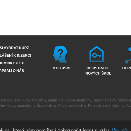
SI VYBRAT KURZ
ÁŠENÍ K INZERCI
DMÍNKY UŽITÍ
KDO JSME
REGISTRACE
DOP
APSALI O NÁS
NOVÝCH ŠKOL
kové zkoušky
,
Kurzy angličtiny
,
Angličtina
,
Výuka angličtiny
,
Kurzy němčiny
,
Němčin
tiny
,
Kurzy španělštiny
,
Španělština
,
Výuka španělštiny
,
Kurzy italštiny
,
Italština
,
Výu
kies, které nám pomáhají zabezpečit lepší služby.
Víc info