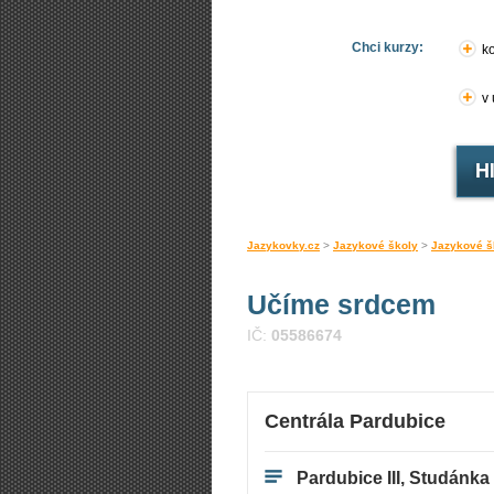
Chci kurzy:
ko
v
Jazykovky.cz
>
Jazykové školy
>
Jazykové š
Učíme srdcem
IČ:
05586674
Centrála Pardubice
Pardubice III, Studánka