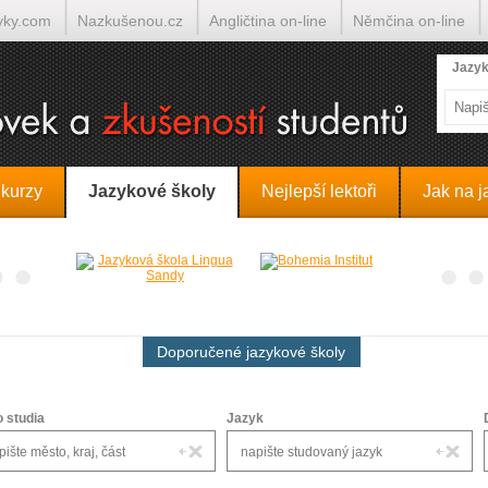
yky.com
Nazkušenou.cz
Angličtina on-line
Němčina on-line
lumočí.cz
Jazyk
 kurzy
Jazykové školy
Nejlepší lektoři
Jak na j
Doporučené jazykové školy
o studia
Jazyk