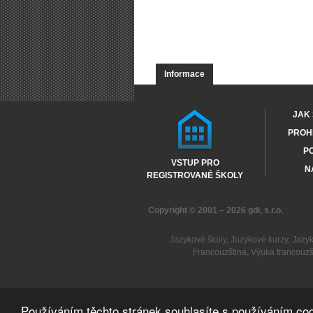
Informace
JAK 
PROHL
PO
VSTUP PRO
N
REGISTROVANÉ ŠKOLY
Copyright © 2001 – 2026
gdi, s.r.o.
Jazykové školy
,
Jazykové kurzy
,
Jazy
Francouzština
,
Výuka francouzš
Používáním těchto stránek souhlasíte s používáním coo