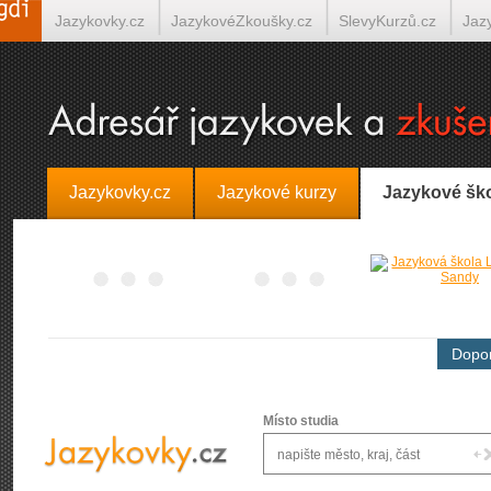
Jazykovky.cz
JazykovéZkoušky.cz
SlevyKurzů.cz
Jaz
Španělština on-line
Italština on-line
Tlumočení-Překlady.
Jazykovky.cz
Jazykové kurzy
Jazykové šk
Dopor
Místo studia