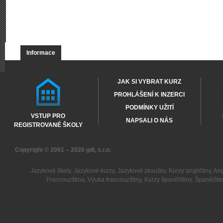
Informace
JAK SI VYBRAT KURZ
PROHLÁŠENÍ K INZERCI
PODMÍNKY UŽITÍ
VSTUP PRO
NAPSALI O NÁS
REGISTROVANÉ ŠKOLY
Copyright © 2001 – 2026
gdi, s.r.o.
Jazykové školy
,
Jazykové kurzy
,
Jazykové zkoušky
,
Kurzy angličtiny
,
Ang
Francouzština
,
Výuka francouzštiny
,
Kurzy španělštiny
,
Španělšti