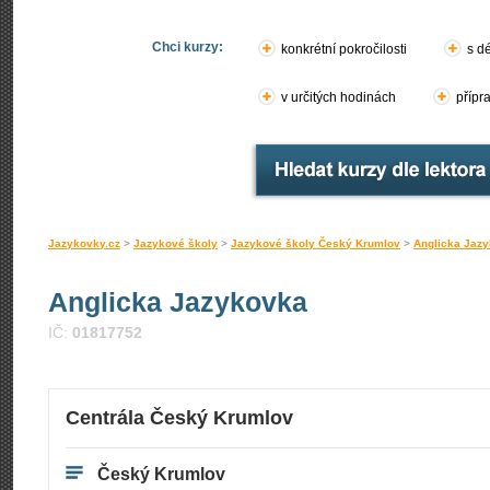
Chci kurzy:
konkrétní pokročilosti
s d
v určitých hodinách
přípr
Jazykovky.cz
>
Jazykové školy
>
Jazykové školy Český Krumlov
>
Anglicka Jaz
Anglicka Jazykovka
IČ:
01817752
Centrála Český Krumlov
Český Krumlov