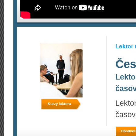
Lektor 
Čes
Lekto
časov
Lekto
Kurzy lektora
časov
Ohodnoti