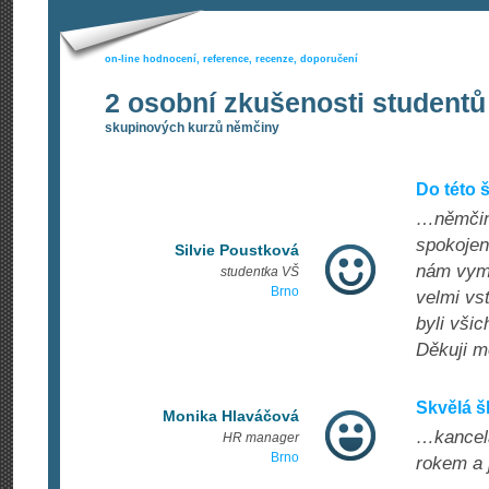
on-line hodnocení, reference, recenze, doporučení
2 osobní zkušenosti studentů
skupinových kurzů němčiny
Do této 
…němčinu
spokojen
Silvie Poustková
nám vymě
studentka VŠ
Brno
velmi vst
byli vši
Děkuji mo
Skvělá š
Monika Hlaváčová
…kancelá
HR manager
Brno
rokem a 