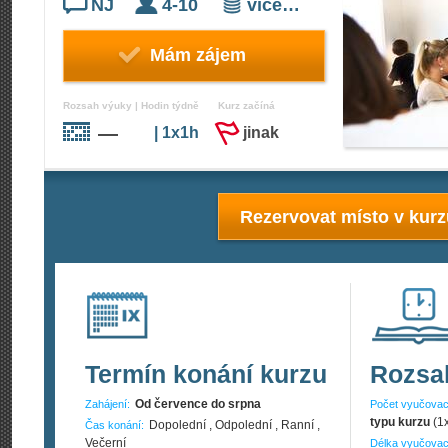
NJ
4-10
více…
Mám zájem
Rozsah výuky | Hodin týdně
Kurz začíná
—
| 1x1h
jinak
Rezervovat místo v kur
Termín konání kurzu
Rozsa
Od července do srpna
Zahájení:
Počet vyučovac
typu kurzu
(1
Dopolední , Odpolední , Ranní ,
Čas konání:
Večerní
Délka vyučovac