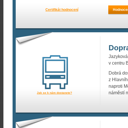
Certifikát hodnocení
Hodnocen
Dopr
Jazyková 
v centru 
Dobrá dos
z Hlavníh
naproti M
náměstí 
Jak se k nám dostanete?