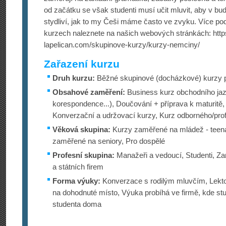
od začátku se však studenti musí učit mluvit, aby v bud
stydliví, jak to my Češi máme často ve zvyku. Více po
kurzech naleznete na našich webových stránkách: http
lapelican.com/sku­pinove-kurzy/kurzy-nemciny/
Zařazení kurzu
Druh kurzu:
Běžné skupinové (docházkové) kurzy p
Obsahové zaměření:
Business kurz obchodního ja
korespondence...), Doučování + příprava k maturitě
Konverzační a udržovací kurzy, Kurz odborného/pro
Věková skupina:
Kurzy zaměřené na mládež - teena
zaměřené na seniory, Pro dospělé
Profesní skupina:
Manažeři a vedoucí, Studenti, 
a státních firem
Forma výuky:
Konverzace s rodilým mluvčím, Lekt
na dohodnuté místo, Výuka probíhá ve firmě, kde st
studenta doma