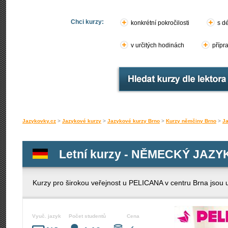
Chci kurzy:
konkrétní pokročilosti
s d
v určitých hodinách
přípr
Jazykovky.cz
>
Jazykové kurzy
>
Jazykové kurzy Brno
>
Kurzy němčiny Brno
>
Ja
Letní kurzy - NĚMECKÝ JAZYK
Kurzy pro širokou veřejnost u PELICANA v centru Brna jsou u
Vyuč. jazyk
Počet studentů
Cena