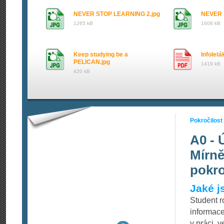
NEVER STOP LEARNING 2.jpg
NEVER 
1265 kB
1608 kB
Keep studying be a
Infolet
PELICAN.jpg
1419 kB
420 kB
Pokročilost
A0 - 
Mírně
pokro
Jaké j
Student 
informace
v práci, v