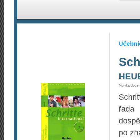
Učebnic
Sch
HEU
Monika Bover
Schri
řada
dospě
po zn