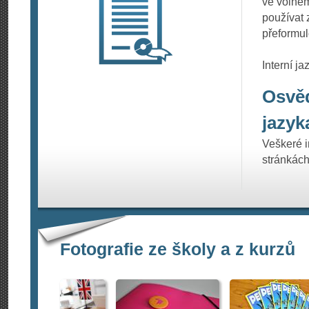
ve volném
používat 
přeformul
Interní j
Osvěd
jazyk
Veškeré 
stránkác
Fotografie ze školy a z kurzů