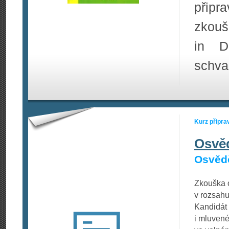
připr
zkouš
in D
schva
Kurz připra
Osvě
Osvědč
Zkouška o
v rozsahu
Kandidát 
i mluvené