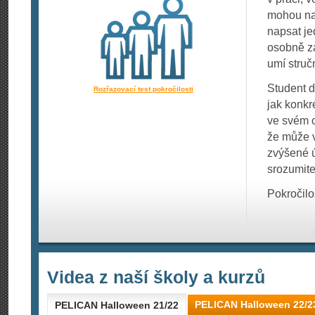
mohou nas
napsat je
osobně za
umí struč
Student d
Rozřazovací test pokročilosti
jak konkr
ve svém o
že může v
zvýšené ú
srozumite
Pokročilo
Videa z naší školy a kurzů
PELICAN Halloween 22/2
PELICAN Halloween 21/22