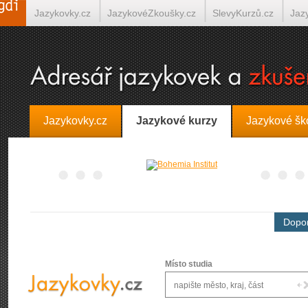
Jazykovky.cz
JazykovéZkoušky.cz
SlevyKurzů.cz
Jaz
Španělština on-line
Italština on-line
Tlumočení-Překlady.
Jazykovky.cz
Jazykové kurzy
Jazykové šk
Dopor
Místo studia