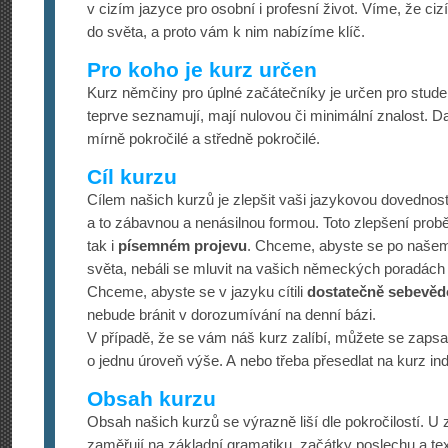
v cizím jazyce pro osobní i profesní život. Víme, že cizí
do světa, a proto vám k nim nabízíme klíč.
Pro koho je kurz určen
Kurz němčiny pro úplné začátečníky je určen pro studen
teprve seznamují, mají nulovou či minimální znalost. Da
mírně pokročilé a středně pokročilé.
Cíl kurzu
Cílem našich kurzů je zlepšit vaši jazykovou dovednost
a to zábavnou a nenásilnou formou. Toto zlepšení prob
tak i
písemném projevu
. Chceme, abyste se po našem 
světa, nebáli se mluvit na vašich německých poradách
Chceme, abyste se v jazyku cítili
dostatečně sebevě
nebude bránit v dorozumívání na denní bázi.
V případě, že se vám náš kurz zalíbí, můžete se zapsa
o jednu úroveň výše. A nebo třeba přesedlat na kurz indi
Obsah kurzu
Obsah našich kurzů se výrazně liší dle pokročilostí. U
zaměřují na základní gramatiku, začátky poslechu a te