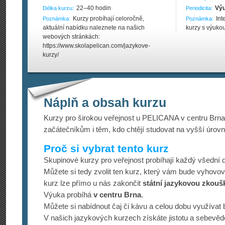
22–40 hodin
Výu
Délka kurzu:
Periodicita:
Kurzy probíhají celoročně,
Int
Poznámka:
Poznámka:
aktuální nabídku naleznete na našich
kurzy s výuko
webových stránkách:
https://www.skolapelican.com/jazykove-
kurzy/
Náplň a obsah kurzu
Kurzy pro širokou veřejnost u PELICANA v centru Brn
začátečníkům i těm, kdo chtějí studovat na vyšší úrovn
Proč si vybrat tento kurz
Skupinové kurzy pro veřejnost probíhají každý všední 
Můžete si tedy zvolit ten kurz, který vám bude vyhovo
kurz lze přímo u nás zakončit
státní jazykovou zkouš
Výuka probíhá
v centru Brna
.
Můžete si nabídnout čaj či kávu a celou dobu využívat 
V našich jazykových kurzech získáte jistotu a sebevěd