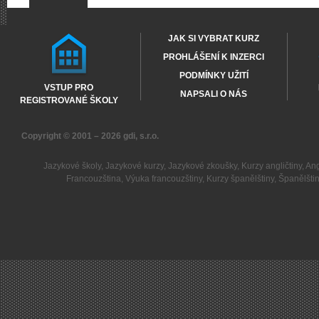
JAK SI VYBRAT KURZ
PROHLÁŠENÍ K INZERCI
PODMÍNKY UŽITÍ
VSTUP PRO
NAPSALI O NÁS
REGISTROVANÉ ŠKOLY
Copyright © 2001 – 2026
gdi, s.r.o.
Jazykové školy
,
Jazykové kurzy
,
Jazykové zkoušky
,
Kurzy angličtiny
,
Ang
Francouzština
,
Výuka francouzštiny
,
Kurzy španělštiny
,
Španělšti