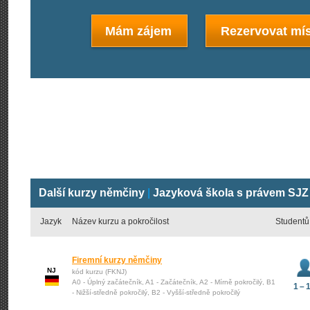
Mám zájem
Rezervovat mís
Další kurzy němčiny
|
Jazyková škola s právem SJZ 
Jazyk
Název kurzu a pokročilost
Studentů
Firemní kurzy němčiny
NJ
kód kurzu (FKNJ)
A0 - Úplný začátečník, A1 - Začátečník, A2 - Mírně pokročilý, B1
1 – 
- Nižší-středně pokročilý, B2 - Vyšší-středně pokročilý