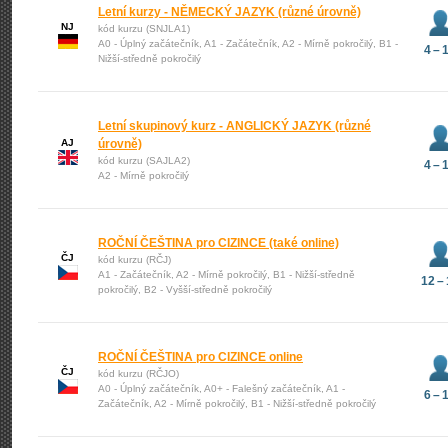
Letní kurzy - NĚMECKÝ JAZYK (různé úrovně)
NJ
kód kurzu (SNJLA1)
A0 - Úplný začátečník, A1 - Začátečník, A2 - Mírně pokročilý, B1 -
4 – 
Nižší-středně pokročilý
Letní skupinový kurz - ANGLICKÝ JAZYK (různé
AJ
úrovně)
kód kurzu (SAJLA2)
4 – 
A2 - Mírně pokročilý
ROČNÍ ČEŠTINA pro CIZINCE (také online)
ČJ
kód kurzu (RČJ)
A1 - Začátečník, A2 - Mírně pokročilý, B1 - Nižší-středně
12 –
pokročilý, B2 - Vyšší-středně pokročilý
ROČNÍ ČEŠTINA pro CIZINCE online
ČJ
kód kurzu (RČJO)
A0 - Úplný začátečník, A0+ - Falešný začátečník, A1 -
6 – 
Začátečník, A2 - Mírně pokročilý, B1 - Nižší-středně pokročilý