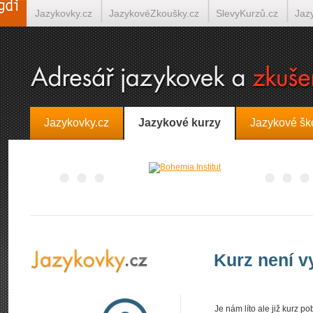
Jazykovky.cz
JazykovéZkoušky.cz
SlevyKurzů.cz
Jaz
Španělština on-line
Italština on-line
Tlumočení-Překlady.
Jazykovky.cz
Jazykové kurzy
Jazykové šk
Kurz není 
Je nám líto ale již kurz 