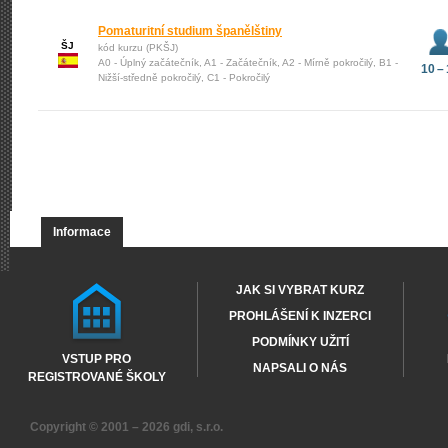
Pomaturitní studium španělštiny
ŠJ
kód kurzu (PKŠJ)
A0 - Úplný začátečník, A1 - Začátečník, A2 - Mírně pokročilý, B1 -
10 –
Nižší-středně pokročilý, C1 - Pokročilý
Informace
JAK SI VYBRAT KURZ
PROHLÁŠENÍ K INZERCI
PODMÍNKY UŽITÍ
VSTUP PRO
NAPSALI O NÁS
REGISTROVANÉ ŠKOLY
Copyright © 2001 – 2026
gdi, s.r.o.