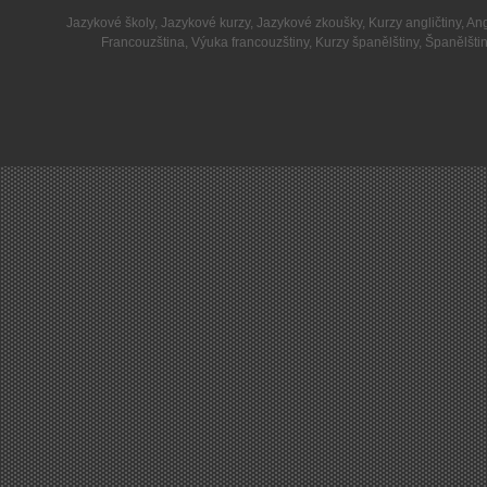
Jazykové školy
,
Jazykové kurzy
,
Jazykové zkoušky
,
Kurzy angličtiny
,
Ang
Francouzština
,
Výuka francouzštiny
,
Kurzy španělštiny
,
Španělšti