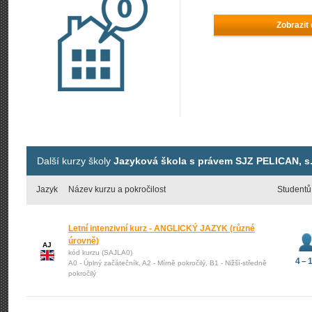
Zobrazit
Další kurzy školy
Jazyková škola s právem SJZ PELICAN, s.
Jazyk
Název kurzu a pokročilost
Studentů
Letní intenzivní kurz - ANGLICKÝ JAZYK (různé
úrovně)
AJ
kód kurzu (SAJLA0)
4 – 
A0 - Úplný začátečník, A2 - Mírně pokročilý, B1 - Nižší-středně
pokročilý