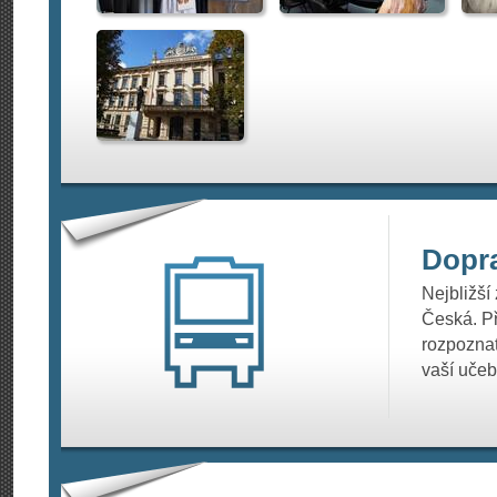
Dopr
Nejbližší
Česká. Př
rozpoznat
vaší učeb