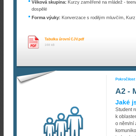
Věková skupina:
Kurzy zaměřené na mládež - teena
dospělé
Forma výuky:
Konverzace s rodilým mluvčím, Kurz 
Tabulka úrovní CJV.pdf
168 kB
Pokročilost
A2 - 
Jaké j
Student r
k oblaste
o něm/ní 
komunikov