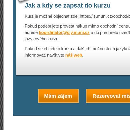
Jak a kdy se zapsat do kurzu
Kurz je možné objednat zde: https://is.mu­ni.cz/obchod/b
Pokud potřebujete provést nákup mimo obchodní centru
adrese
koordinator@
cjv.muni.cz
a do předmětu uveď
jazykového kurzu.
Pokud se chcete o kurzu a dalších možnostech jazykov
informovat, navštivte
náš web
.
Mám zájem
Rezervovat mís