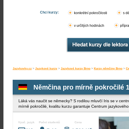
Chci kurzy:
konkrétní pokročilosti
s d
v určitých hodinách
přípr
Jazykovky.cz
>
Jazykové kurzy
>
Jazykové kurzy Brno
>
Kurzy němčiny Brno
>
Ce
Němčina pro mírně pokročilé 
Láká vás naučit se německy? S rodilou mluvčí Iris se v cen
mírně pokročilé, kvalitu kurzu garantuje Centrum jazykového
Vyuč. jazyk
Počet studentů
Cena