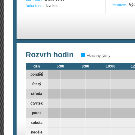
Výu
Periodicita:
čtvrtletní
Délka kurzu:
Rozvrh hodin
všechny týdny
den
6:00
8:00
10:00
12
pondělí
úterý
středa
čtvrtek
pátek
sobota
neděle