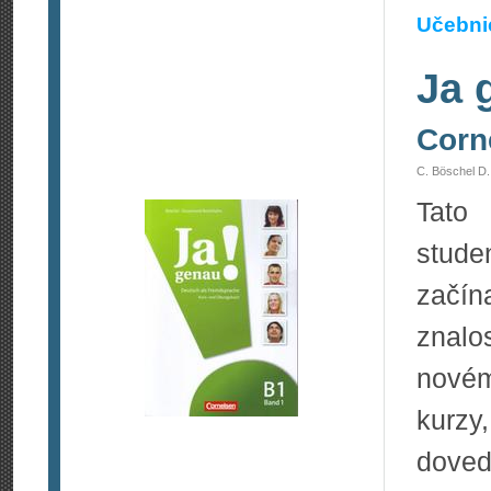
Učebnic
Ja 
Corn
C. Böschel D.
Tato 
stude
začín
znalo
nové
kurz
doved