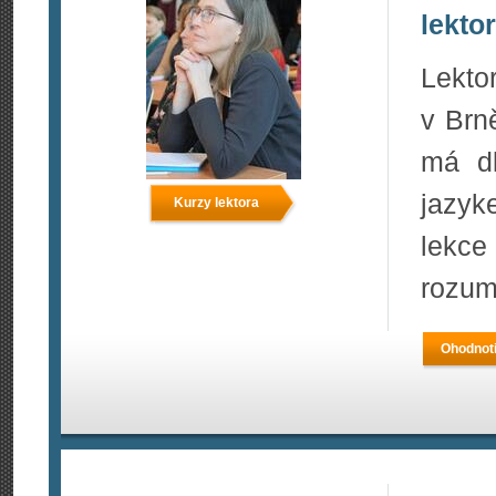
lekto
Lekto
v Brn
má dl
jazy
Kurzy lektora
lekce
rozum
Ohodnoti