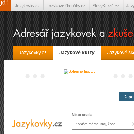
Jazykovky.cz
JazykovéZkoušky.cz
SlevyKurzů.cz
Jaz
Španělština on-line
Italština on-line
Tlumočení-Překlady.
Jazykovky.cz
Jazykové kurzy
Jazykové šk
Dopor
Místo studia