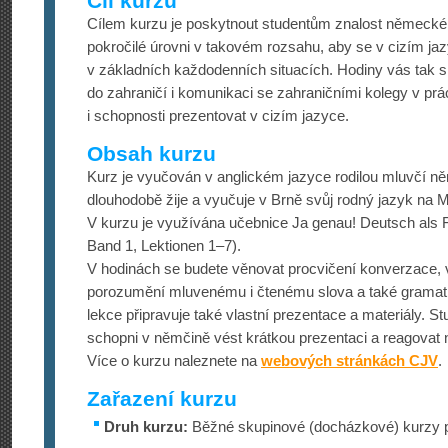
Cíl kurzu
Cílem kurzu je poskytnout studentům znalost německé
pokročilé úrovni v takovém rozsahu, aby se v cizím ja
v základních každodenních situacích. Hodiny vás tak sk
do zahraničí i komunikaci se zahraničními kolegy v prá
i schopnosti prezentovat v cizím jazyce.
Obsah kurzu
Kurz je vyučován v anglickém jazyce rodilou mluvčí němč
dlouhodobě žije a vyučuje v Brně svůj rodný jazyk na 
V kurzu je využívána učebnice Ja genau! Deutsch als
Band 1, Lektionen 1–7).
V hodinách se budete věnovat procvičení konverzace, 
porozumění mluvenému i čtenému slova a také gramatic
lekce připravuje také vlastní prezentace a materiály. S
schopni v němčině vést krátkou prezentaci a reagovat 
Více o kurzu naleznete na
webových stránkách CJV
.
Zařazení kurzu
Druh kurzu:
Běžné skupinové (docházkové) kurzy p