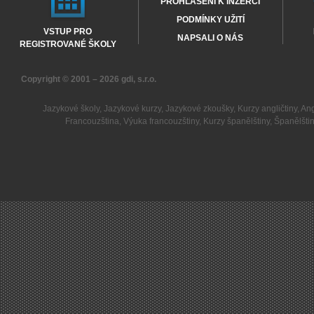
PROHLÁŠENÍ K INZERCI
PODMÍNKY UŽITÍ
VSTUP PRO
NAPSALI O NÁS
REGISTROVANÉ ŠKOLY
Copyright © 2001 – 2026
gdi, s.r.o.
Jazykové školy
,
Jazykové kurzy
,
Jazykové zkoušky
,
Kurzy angličtiny
,
Ang
Francouzština
,
Výuka francouzštiny
,
Kurzy španělštiny
,
Španělšti