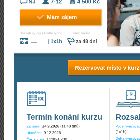
NJ
7-12
4 500 Kč
Mám zájem
Rozsah výuky | Hodin týdně
Kurz začíná
—
| 1x1h
za 48 dní
Rezervovat místo v kur
Termín konání kurzu
Rozsa
24.9.2026
(za 48 dnů)
Zahájení:
Počet vyučovac
(1x1h)
9.12.2026
Ukončení:
Délka vyučovac
14:00-15:30
Čas konání: