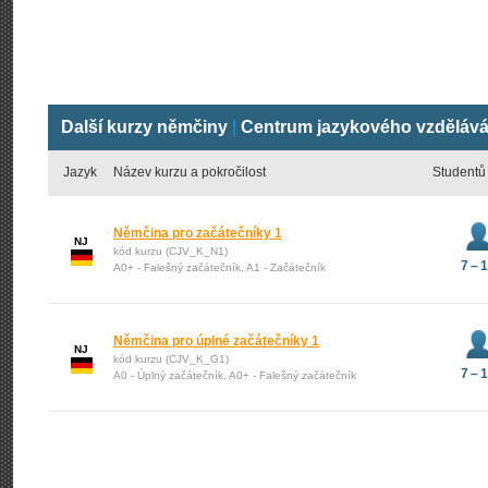
Další kurzy němčiny
|
Centrum jazykového vzděláv
Jazyk
Název kurzu a pokročilost
Studentů
Němčina pro začátečníky 1
NJ
kód kurzu (CJV_K_N1)
7 – 
A0+ - Falešný začátečník, A1 - Začátečník
Němčina pro úplné začátečníky 1
NJ
kód kurzu (CJV_K_G1)
7 – 
A0 - Úplný začátečník, A0+ - Falešný začátečník