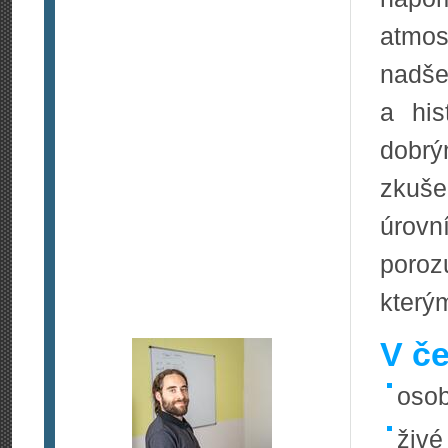
atmos
nadše
a his
dobr
zkuš
úrovn
poro
kterým
V če
osob
živé