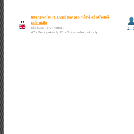
Intenzivní kurz angličtiny pro mírně až středně
AJ
pokročilé
kód kurzu (SIC-PreInt1)
4 – 
A2 - Mírně pokročilý, B1 - Nižší-středně pokročilý