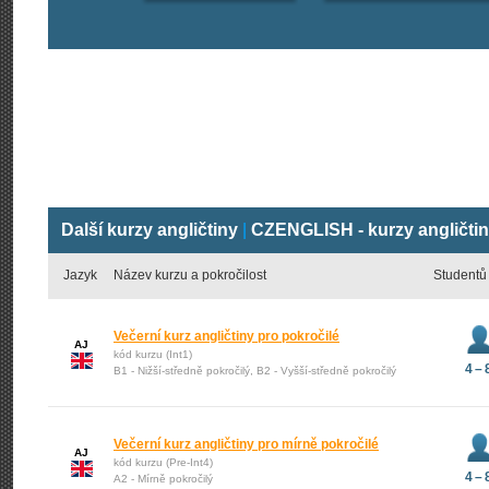
Další kurzy angličtiny
|
CZENGLISH - kurzy angličti
Jazyk
Název kurzu a pokročilost
Studentů
Večerní kurz angličtiny pro pokročilé
AJ
kód kurzu (Int1)
4 – 
B1 - Nižší-středně pokročilý, B2 - Vyšší-středně pokročilý
Večerní kurz angličtiny pro mírně pokročilé
AJ
kód kurzu (Pre-Int4)
4 – 
A2 - Mírně pokročilý