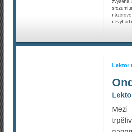
zvýšené ú
srozumite
názorové 
nevýhod 
Lektor 
Ond
Lekto
Mezi 
trpěli
napom