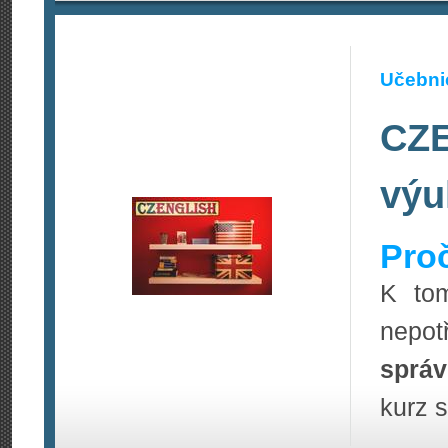
Učebnic
CZE
výu
Pro
K tom
nepot
správ
kurz 