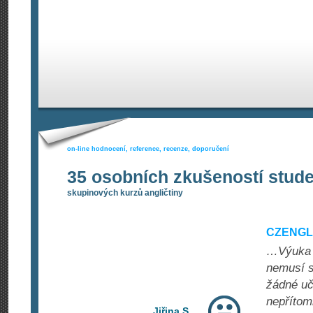
on-line hodnocení, reference, recenze, doporučení
35 osobních zkušeností stud
skupinových kurzů angličtiny
CZENGLI
…Výuka p
nemusí s
žádné uč
nepřítom
Jiřina S.