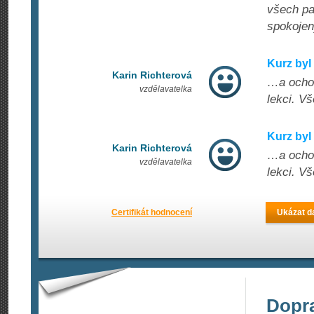
všech pa
spokojený
Kurz byl
Karin Richterová
…a ochot
vzdělavatelka
lekci. V
Kurz byl
Karin Richterová
…a ochot
vzdělavatelka
lekci. V
Certifikát hodnocení
Ukázat da
Dopr