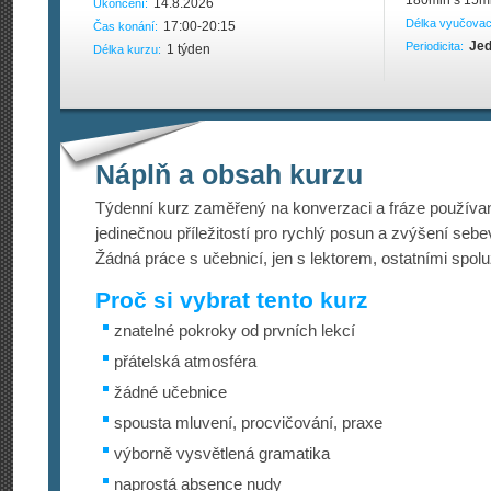
180min s 15mi
14.8.2026
Ukončení:
Délka vyučovac
17:00-20:15
Čas konání:
Jed
Periodicita:
1 týden
Délka kurzu:
Náplň a obsah kurzu
Týdenní kurz zaměřený na konverzaci a fráze používan
jedinečnou příležitostí pro rychlý posun a zvýšení seb
Žádná práce s učebnicí, jen s lektorem, ostatními spolu
Proč si vybrat tento kurz
znatelné pokroky od prvních lekcí
přátelská atmosféra
žádné učebnice
spousta mluvení, procvičování, praxe
výborně vysvětlená gramatika
naprostá absence nudy