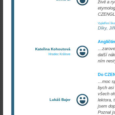
živé a r
etymolog
CZENGLIS
Vyjádření ško
Díky, Jiř
Angličti
…zaroveň
Kateřina Kohoutová
Hradec Králove
další nák
ním nesty
Do CZEN
…moc spo
bych asi
všech oh
Lukáš Bajer
lektora, 
jsem dopo
Poznal j