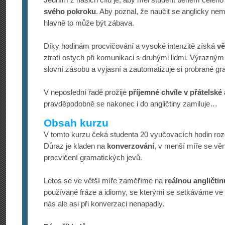
svého pokroku
. Aby poznal, že naučit se anglicky nem
hlavně to může být zábava.
Díky hodinám procvičování a vysoké intenzitě získá
vě
ztratí ostych při komunikaci s druhými lidmi. Výrazný
slovní zásobu a vyjasní a zautomatizuje si probrané gr
V neposlední řadě prožije
příjemné chvíle v přátelské
pravděpodobně se nakonec i do angličtiny zamiluje…
Obsah kurzu
V tomto kurzu čeká studenta 20 vyučovacích hodin rozd
Důraz je kladen na
konverzování
, v menší míře se vě
procvičení gramatických jevů.
Letos se ve větší míře zaměříme na
reálnou angličtin
používané fráze a idiomy, se kterými se setkáváme ve
nás ale asi při konverzaci nenapadly.