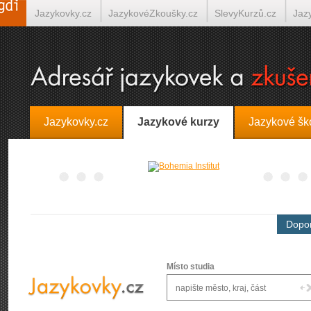
Jazykovky.cz
JazykovéZkoušky.cz
SlevyKurzů.cz
Jaz
Španělština on-line
Italština on-line
Tlumočení-Překlady.
Jazykovky.cz
Jazykové kurzy
Jazykové šk
Dopor
Místo studia