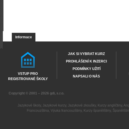
Informace
JAK SI VYBRAT KURZ
PROHLÁŠENÍ K INZERCI
PODMÍNKY UŽITÍ
VSTUP PRO
NAPSALI O NÁS
REGISTROVANÉ ŠKOLY
Copyright © 2001 – 2026
gdi, s.r.o.
Jazykové školy
,
Jazykové kurzy
,
Jazykové zkoušky
,
Kurzy angličtiny
,
Ang
Francouzština
,
Výuka francouzštiny
,
Kurzy španělštiny
,
Španělšti