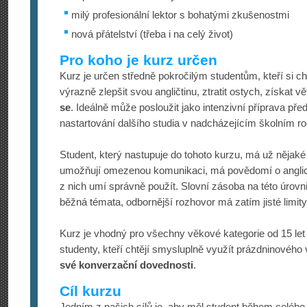
milý profesionální lektor s bohatými zkušenostmi
nová přátelství (třeba i na celý život)
Pro koho je kurz určen
Kurz je určen středně pokročilým studentům, kteří si c
výrazně zlepšit svou angličtinu, ztratit ostych, získat vět
se
. Ideálně může posloužit jako intenzivní příprava před
nastartování dalšího studia v nadcházejícím školním ro
Student, který nastupuje do tohoto kurzu, má už nějaké
umožňují omezenou komunikaci, má povědomí o anglic
z nich umí správně použít. Slovní zásoba na této úrovni
běžná témata, odbornější rozhovor má zatím jisté limity
Kurz je vhodný pro všechny věkové kategorie od 15 let v
studenty, kteří chtějí smysluplně využít prázdninového
své konverzační dovednosti
.
Cíl kurzu
Jedním z našich cílů je, aby měl student během celéh