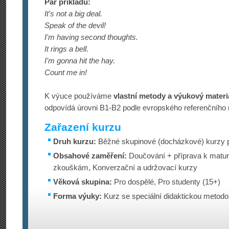
Pár příkladů:
It's not a big deal.
Speak of the devil!
I'm having second thoughts.
It rings a bell.
I'm gonna hit the hay.
Count me in!
K výuce používáme
vlastní metody a výukový materi
odpovídá úrovni B1-B2 podle evropského referenčního
Zařazení kurzu
Druh kurzu:
Běžné skupinové (docházkové) kurzy p
Obsahové zaměření:
Doučování + příprava k maturi
zkouškám, Konverzační a udržovací kurzy
Věková skupina:
Pro dospělé, Pro studenty (15+)
Forma výuky:
Kurz se speciální didaktickou metod