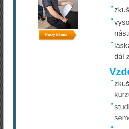
zkuš
vyso
nást
Kurzy lektora
lásk
dál 
Vzdě
zkuš
kurz
stud
seme