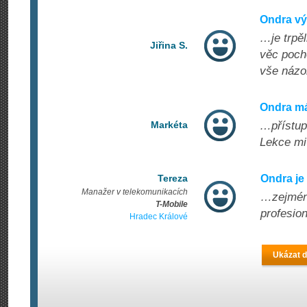
Ondra vý
…je trpěl
Jiřina S.
věc pocho
vše názor
Ondra má
Markéta
…přístup!
Lekce mi
Tereza
Ondra je
Manažer v telekomunikacích
…zejména
T-Mobile
profesion
Hradec Králové
Ukázat d