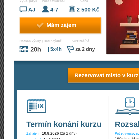
Vyuč. jazyk
Počet studentů
Cena
AJ
4-7
2 500 Kč
Mám zájem
Rozsah výuky | Hodin týdně
Kurz začíná
20h
| 5x4h
za 2 dny
Rezervovat místo v kur
Termín konání kurzu
Rozsa
10.8.2026
(za 2 dny)
Zahájení:
Počet vyučovac