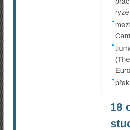
prac
ryze
mezi
Camb
tlum
(The
Eur
přek
18 
stu