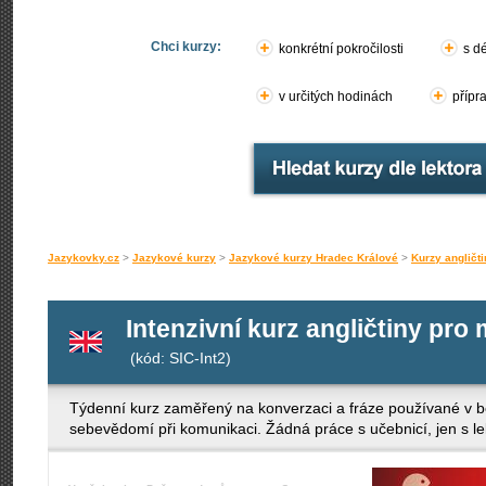
Chci kurzy:
konkrétní pokročilosti
s d
v určitých hodinách
přípr
Jazykovky.cz
>
Jazykové kurzy
>
Jazykové kurzy Hradec Králové
>
Kurzy angličt
Intenzivní kurz angličtiny pro
(kód: SIC-Int2)
Týdenní kurz zaměřený na konverzaci a fráze používané v běž
sebevědomí při komunikaci. Žádná práce s učebnicí, jen s lek