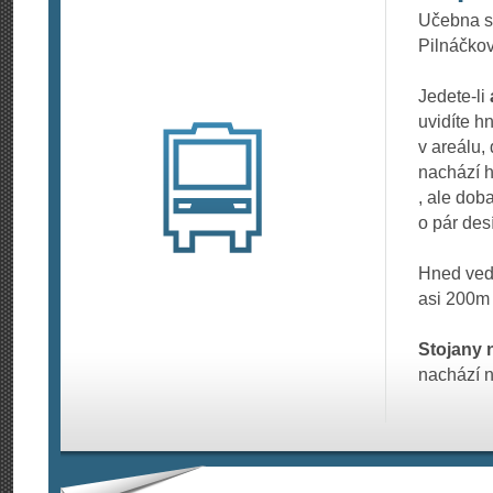
Učebna se
Pilnáčkov
Jedete-li
uvidíte h
v areálu,
nachází h
, ale dob
o pár desí
Hned ved
asi 200m 
Stojany 
nachází 