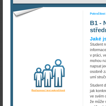
Pokročilost
B1 - 
střed
Jaké j
Student 
informace
v práci, v
mohou nas
napsat je
osobně za
umí struč
Student d
jak konkr
Rozřazovací test pokročilosti
ve svém o
že může v