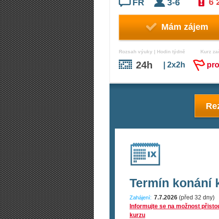
6 
FR
3-6
Mám zájem
Rozsah výuky | Hodin týdně
Kurz za
24h
| 2x2h
pr
Rez
Termín konání 
7.7.2026
(před 32 dny)
Zahájení:
Informujte se na možnost přisto
kurzu