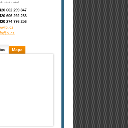
rkování v okolí.
420 602 299 847
420 606 292 233
420 274 776 256
ww.bi.cz
nfo@bi.cz
ice
Mapa