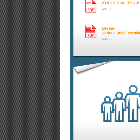
KODEX KVALITY AJS
491 kB
Bureau
Veritas_2016_certifi
634 kB