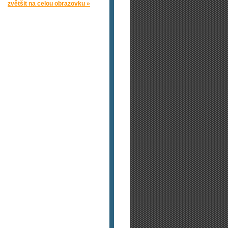
zvětšit na celou obrazovku »