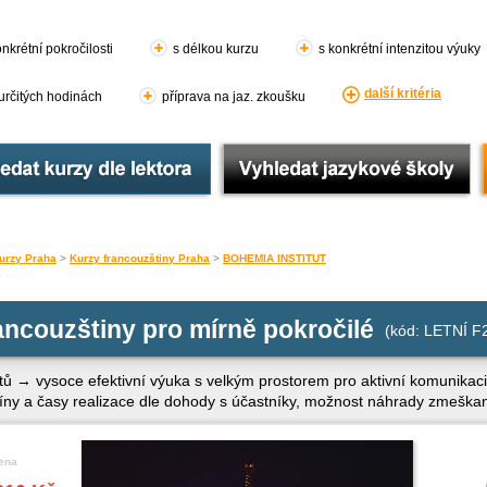
nkrétní pokročilosti
s délkou kurzu
s konkrétní intenzitou výuky
další kritéria
 určitých hodinách
příprava na jaz. zkoušku
urzy Praha
>
Kurzy francouzštiny Praha
>
BOHEMIA INSTITUT
ancouzštiny pro mírně pokročilé
(kód: LETNÍ F
tů → vysoce efektivní výuka s velkým prostorem pro aktivní komunika
rmíny a časy realizace dle dohody s účastníky, možnost náhrady zmeška
ena