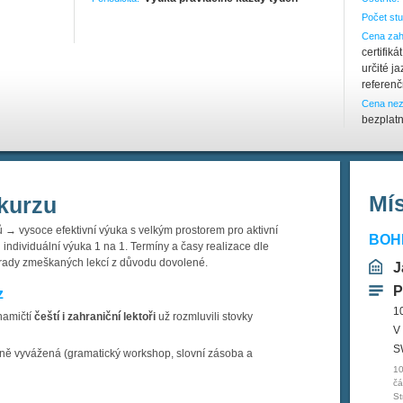
Počet stu
Cena zah
certifik
určité j
referen
Cena nez
bezplatn
Mí
kurzu
 → vysoce efektivní výuka s velkým prostorem pro aktivní
BOHE
individuální výuka 1 na 1. Termíny a časy realizace dle
rady zmeškaných lekcí z důvodu dovolené.
J
P
z
1
namičtí
čeští i zahraniční lektoři
už rozmluvili stovky
V
S
ně vyvážená (gramatický workshop, slovní zásoba a
10
čá
St