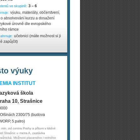
3 – 6
dentů ve skupině:
výuku, materiály, občerstvení,
rnuje:
át o absolvování kurzu a dosažení
azykové úrovně dle evropského
čního rámce
učebnici (máte možnost si ji
ahrnuje:
ě zapůjčit)
sto výuky
MIA INSTITUT
azyková škola
raha 10, Strašnice
0000
 Olšinách 2300/75 (budova
WORP, 5.patro)
 min. od centra Prahy a přitom v klidné
sti Strašnic u metra A, zastávka
rašnická. Možnost placeného i volného