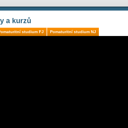
ly a kurzů
Pomaturitní studium FJ
Pomaturitní studium NJ