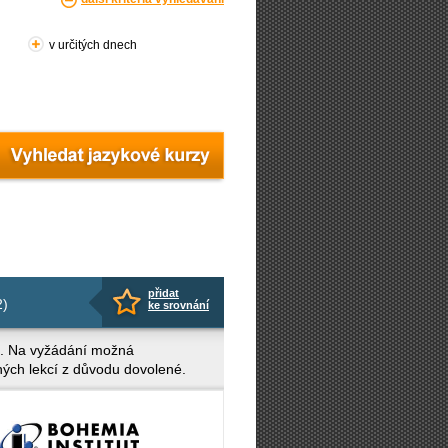
v určitých dnech
přidat
2)
ke srovnání
ci. Na vyžádání možná
ných lekcí z důvodu dovolené.