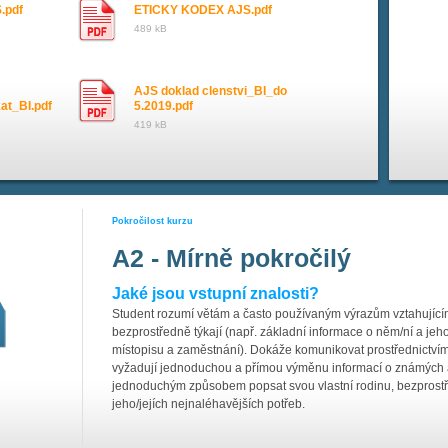
.pdf
ETICKY KODEX AJS.pdf
489 kB
AJS doklad clenstvi_BI_do
kat_BI.pdf
5.2019.pdf
419 kB
Pokročilost kurzu
A2 - Mírně pokročilý
Jaké jsou vstupní znalosti?
Student rozumí větám a často používaným výrazům vztahujícím 
bezprostředně týkají (např. základní informace o něm/ní a jeho
místopisu a zaměstnání). Dokáže komunikovat prostřednictví
vyžadují jednoduchou a přímou výměnu informací o známých 
jednoduchým způsobem popsat svou vlastní rodinu, bezprostředn
jeho/jejích nejnaléhavějších potřeb.