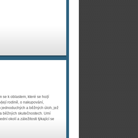
se k oblastem, které se ho/jí
/její rodině, o nakupování,
m jednoduchých a běžných úloh, jež
a běžných skutečnostech. Umí
í okolí a záležitosti týkající se