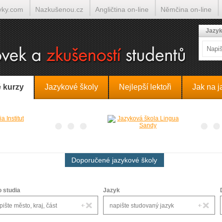
yky.com
Nazkušenou.cz
Angličtina on-line
Němčina on-line
lumočí.cz
Jazyk
 kurzy
Jazykové školy
Nejlepší lektoři
Jak na j
Doporučené jazykové školy
o studia
Jazyk