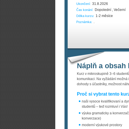
31.8.2026
Ukončení:
Dopolední , Večerní
Čas konání:
1-2 měsíce
Délka kurzu:
.
Poznámka:
Náplň a obsah 
Kurz v mikroskupině 3–6 studentů
komunikaci. Na vyžádání možná i 
dohody s účastníky, možnost náh
Proč si vybrat tento kur
naši vysoce kvalifikovaní a dy
studentů – teď rozmluví i Vás!
výuka gramaticky a konverzač
konverzace)
moderní výukové prostory