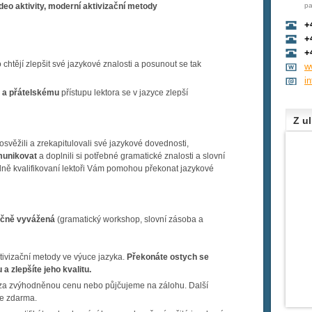
ideo aktivity, moderní aktivizační metody
pa
+
+
+
 chtějí zlepšit své jazykové znalosti a posunout se tak
w
i
 a přátelskému
přístupu lektora se v jazyce zlepší
Z ul
osvěžili a zrekapitulovali své jazykové dovednosti,
omunikovat
a doplnili si potřebné gramatické znalosti a slovní
plně kvalifikovaní lektoři Vám pomohou překonat jazykové
ačně vyvážená
(gramatický workshop, slovní zásoba a
ktivizační metody ve výuce jazyka.
Překonáte ostych se
u a zlepšíte jeho kvalitu.
za zvýhodněnou cenu nebo půjčujeme na zálohu. Další
te zdarma.