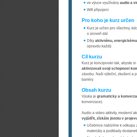
ve výuce využívány
audio a v
Wifi připojení
Pro koho je kurz určen
Kurz je určen pro všechny, kdo
o úroveň dál.
Díky
aktivnímu, energickému
opravdu každý.
Cíl kurzu
Kurz je koncipován tak, abyste si 
aktivizovali svoji schopnost k
zásobu. Naši výteční, zkušení a 
bariéry.
Obsah kurzu
Výuka je
gramaticky a konverz
konverzace).
Audio a video aktivity, moderní a
vyjádřit, získáte jistotu v projev
Učebnice nabízíme k odkupu 
materiály a podklady dostane