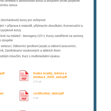
ma certifikát o absolvování kurzu a dosažení určité jazykové
nčního rámce
(docházkové) kurzy pro veřejnost
í + příprava k maturitě, přijímacím zkouškám, Konverzační a
í jazykové kurzy
ené na mládež - teenagery (15+), Kurzy zaměřené na seniory,
ro dospělé
vedoucí, Odborníci (profesní jazyk) a odborní pracovníci,
enti, Zaměstnanci soukromých a státních firem
odilým mluvčím, Kurz s multimediální výukou
pdf
Kodex kvality_lektora a
instituce_AIVD_web.pdf
275 kB
ner
certification_label.pdf
9 kB