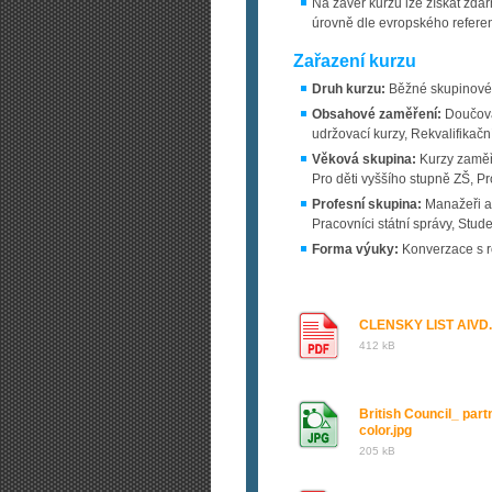
Na závěr kurzu lze získat zdar
úrovně dle evropského refere
Zařazení kurzu
Druh kurzu:
Běžné skupinové 
Obsahové zaměření:
Doučován
udržovací kurzy, Rekvalifikačn
Věková skupina:
Kurzy zaměř
Pro děti vyššího stupně ZŠ, P
Profesní skupina:
Manažeři a 
Pracovníci státní správy, Stud
Forma výuky:
Konverzace s r
CLENSKY LIST AIVD.
412 kB
British Council_ part
color.jpg
205 kB