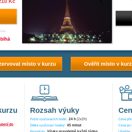
210 Kč
číná
obíhá
ervovat místo v kurzu
Ověřit místo v kur
kurzu
Rozsah výuky
Cen
24 h
(2x2h)
Počet vyučovacích hodin:
Cena pře
upení do
45 minut
Délka vyučovací hodiny:
Cena po 
Výuka pravidelně každý týden
Periodicita:
Ušetříte: