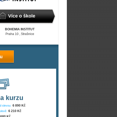
Více o škole
BOHEMIA INSTITUT
Praha 10
, Strašnice
zu
a kurzu
6 890 Kč
d slevou:
6 210 Kč
slevě:
680 Kč