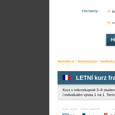
Chci kurzy:
ko
v
Jazykovky.cz
>
Jazykové kurzy
>
Jazykové k
LETNÍ kurz fr
Kurz v mikroskupině 3–6 studen
i individuální výuka 1 na 1. Te
Vyuč. jazyk
Počet studentů
C