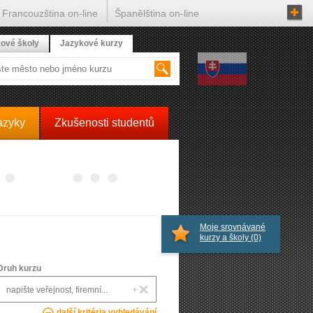
Francouzština on-line
Španělština on-line
ové školy
Jazykové kurzy
azyky
Zkušenosti studentů
Moje srovnávané
kurzy a školy
(0)
Druh kurzu
další kritéria vyhledávání