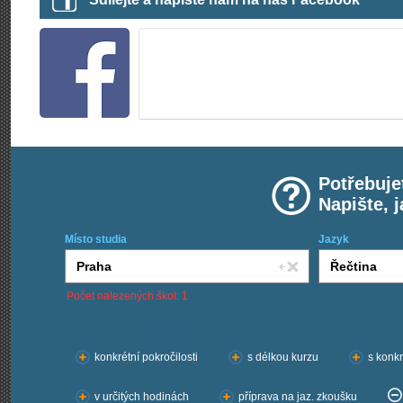
Potřebuje
Napište, 
Místo studia
Jazyk
Počet nalezených škol: 1
Chci kurzy:
konkrétní pokročilosti
s délkou kurzu
s konkr
v určitých hodinách
příprava na jaz. zkoušku