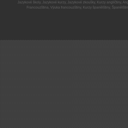
Jazykové školy
,
Jazykové kurzy
,
Jazykové zkoušky
,
Kurzy angličtiny
,
Ang
Francouzština
,
Výuka francouzštiny
,
Kurzy španělštiny
,
Španělšti