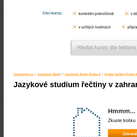
Chci kurzy:
konkrétní pokročilosti
s d
v určitých hodinách
přípr
Jazykovky.cz
>
Jazykové školy
>
Jazykové školy Praha 4
>
Výuka řečtiny Praha 
Jazykové studium řečtiny v zahran
Hmmm... 
Zkuste trošku 
Zahrani