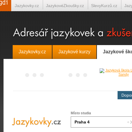
Jazykovky.cz
JazykovéZkoušky.cz
SlevyKurzů.cz
Jaz
Španělština on-line
Italština on-line
Tlumočení-Překlady.
Jazykovky.cz
Jazykové kurzy
Jazykové šk
Dopor
Místo studia