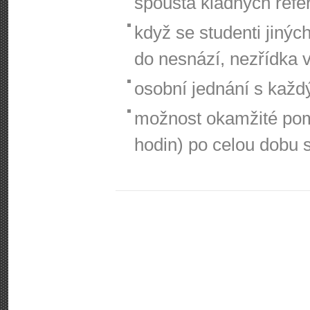
spousta kladných refe
když se studenti jinýc
do nesnází, nezřídka 
osobní jednání s kaž
možnost okamžité pom
hodin) po celou dobu 