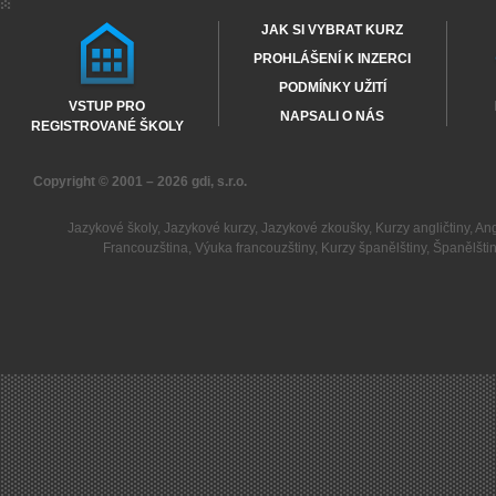
JAK SI VYBRAT KURZ
PROHLÁŠENÍ K INZERCI
PODMÍNKY UŽITÍ
VSTUP PRO
NAPSALI O NÁS
REGISTROVANÉ ŠKOLY
Copyright © 2001 – 2026
gdi, s.r.o.
Jazykové školy
,
Jazykové kurzy
,
Jazykové zkoušky
,
Kurzy angličtiny
,
Ang
Francouzština
,
Výuka francouzštiny
,
Kurzy španělštiny
,
Španělšti