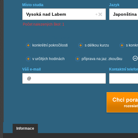
Místo studia
Jazyk
Počet nalezených škol: 1
Chci kurzy:
konkrétní pokročilosti
s délkou kurzu
s konkr
v určitých hodinách
příprava na jaz. zkoušku
Váš e-mail
Kontaktní telefo
Informace