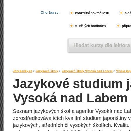
Chci kurzy:
konkrétní pokročilosti
s d
v určitých hodinách
přípr
Jazykovky.cz
>
Jazykové školy
>
Jazykové školy Vysoká nad Labem
>
Výuka jap
Jazykové studium ja
Vysoká nad Labem
Seznam jazykových škol a agentur Vysoká nad L
zprostředkovávajících kvalitní studium japonštiny v
jazykových, středních či vysokých školách. Kvalitu