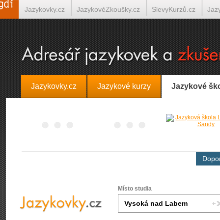
Jazykovky.cz
JazykovéZkoušky.cz
SlevyKurzů.cz
Jaz
Španělština on-line
Italština on-line
Tlumočení-Překlady.
Jazykovky.cz
Jazykové kurzy
Jazykové šk
Dopor
Místo studia