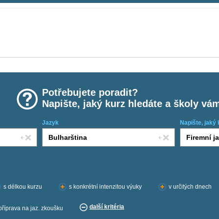
Potřebujete poradit?
Napište, jaký kurz hledáte a školy vá
Jazyk
Napište, jaký 
s délkou kurzu
s konkrétní intenzitou výuky
v určitých dnech
další kritéria
příprava na jaz. zkoušku