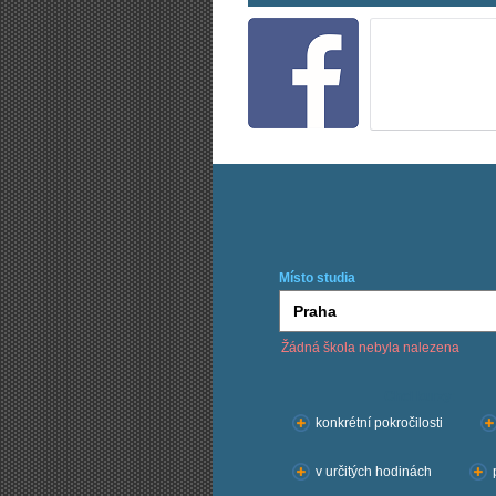
Místo studia
Žádná škola nebyla nalezena
Chci kurzy:
konkrétní pokročilosti
v určitých hodinách