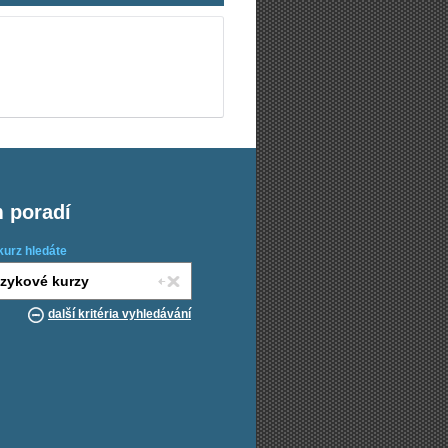
m poradí
kurz hledáte
další kritéria vyhledávání