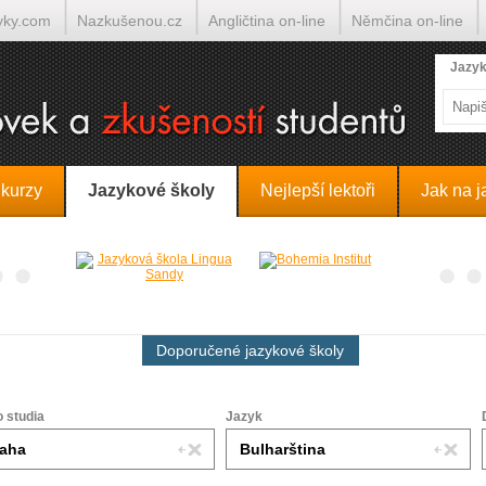
yky.com
Nazkušenou.cz
Angličtina on-line
Němčina on-line
lumočí.cz
Jazyk
 kurzy
Jazykové školy
Nejlepší lektoři
Jak na j
Doporučené jazykové školy
o studia
Jazyk