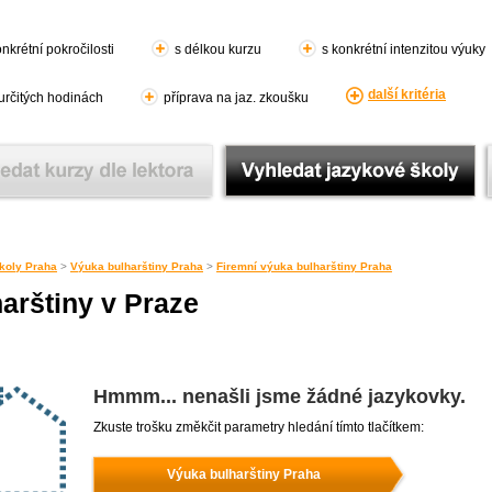
nkrétní pokročilosti
s délkou kurzu
s konkrétní intenzitou výuky
další kritéria
 určitých hodinách
příprava na jaz. zkoušku
koly Praha
>
Výuka bulharštiny Praha
>
Firemní výuka bulharštiny Praha
arštiny v Praze
Hmmm... nenašli jsme žádné jazykovky.
Zkuste trošku změkčit parametry hledání tímto tlačítkem:
Výuka bulharštiny Praha