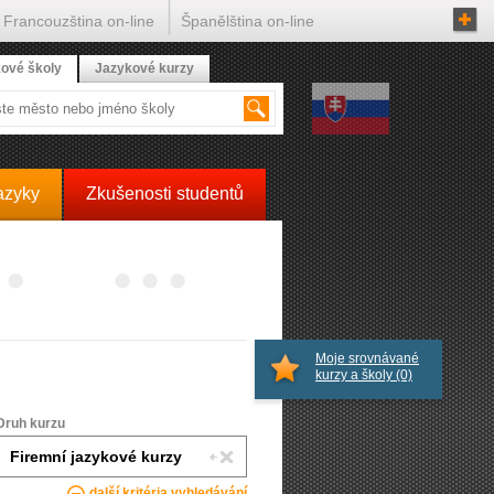
Francouzština on-line
Španělština on-line
ové školy
Jazykové kurzy
azyky
Zkušenosti studentů
Moje srovnávané
kurzy a školy
(0)
Druh kurzu
další kritéria vyhledávání