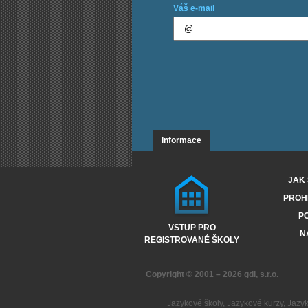
Váš e-mail
Informace
JAK 
PROHL
PO
VSTUP PRO
N
REGISTROVANÉ ŠKOLY
Copyright © 2001 – 2026
gdi, s.r.o.
Jazykové školy
,
Jazykové kurzy
,
Jazy