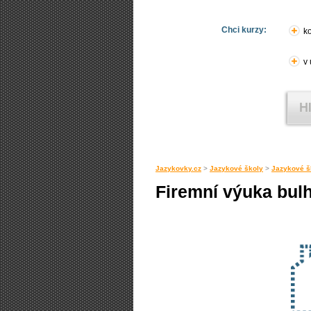
Chci kurzy:
ko
v
Jazykovky.cz
>
Jazykové školy
>
Jazykové š
Firemní výuka bulh