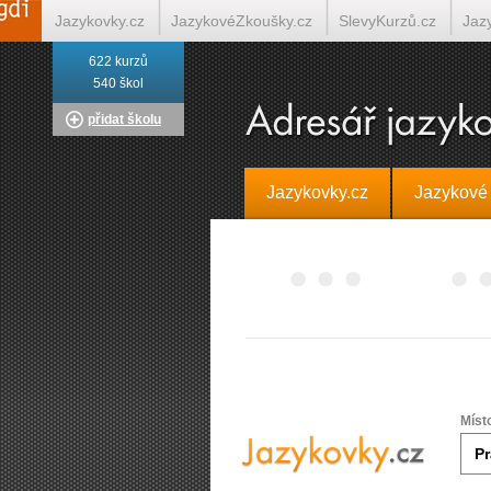
Jazykovky.cz
JazykovéZkoušky.cz
SlevyKurzů.cz
Jaz
622 kurzů
Italština on-line
Tlumočení-Překlady.cz
Překládá.cz
T
540 škol
přidat školu
Jazykovky.cz
Jazykové
Míst