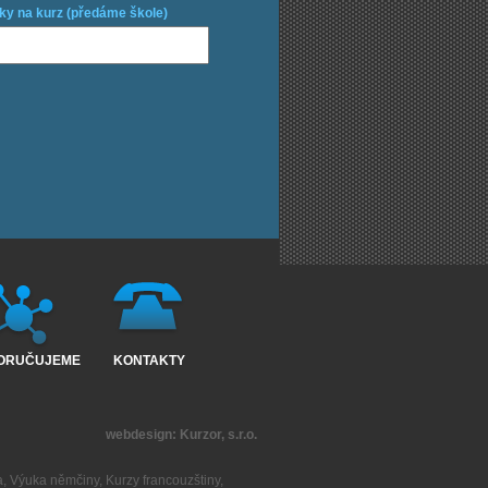
ky na kurz (předáme škole)
ORUČUJEME
KONTAKTY
webdesign:
Kurzor, s.r.o.
a
,
Výuka němčiny
,
Kurzy francouzštiny
,