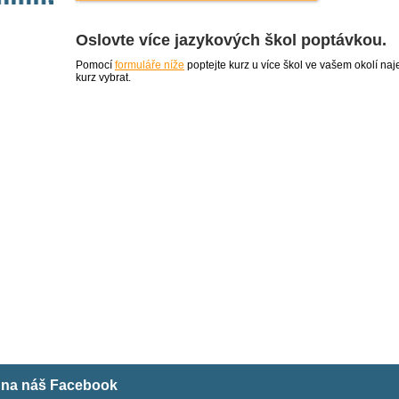
Oslovte více jazykových škol poptávkou.
Pomocí
formuláře níže
poptejte kurz u více škol ve vašem okolí 
kurz vybrat.
m na náš Facebook