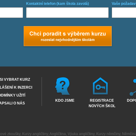
Kontaktní telefon (kam škola zavolá)
Vaše požadav
SI VYBRAT KURZ
ÁŠENÍ K INZERCI
DMÍNKY UŽITÍ
KDO JSME
REGISTRACE
DOP
APSALI O NÁS
NOVÝCH ŠKOL
kové zkoušky
,
Kurzy angličtiny
,
Angličtina
,
Výuka angličtiny
,
Kurzy němčiny
,
Němčin