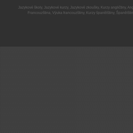
Jazykové školy
,
Jazykové kurzy
,
Jazykové zkoušky
,
Kurzy angličtiny
,
Ang
Francouzština
,
Výuka francouzštiny
,
Kurzy španělštiny
,
Španělšti