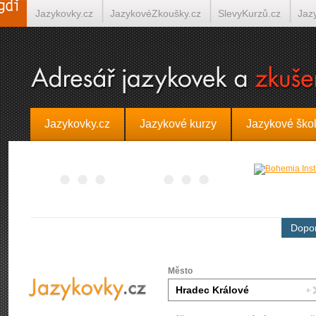
Jazykovky.cz
JazykovéZkoušky.cz
SlevyKurzů.cz
Jaz
Španělština on-line
Italština on-line
Tlumočení-Překlady.
Jazykovky.cz
Jazykové kurzy
Jazykové ško
Dopor
Město