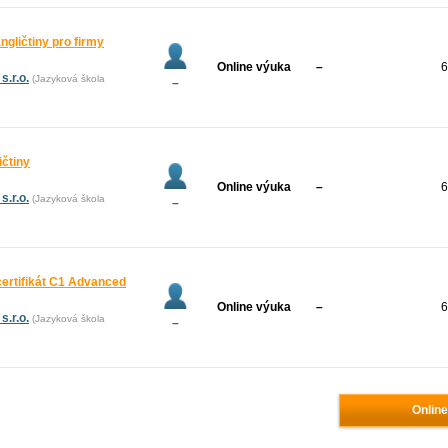
angličtiny pro firmy
Online výuka
–
6
.r.o.
(Jazyková škola
–
ičtiny
Online výuka
–
6
.r.o.
(Jazyková škola
–
certifikát C1 Advanced
Online výuka
–
6
.r.o.
(Jazyková škola
–
Online