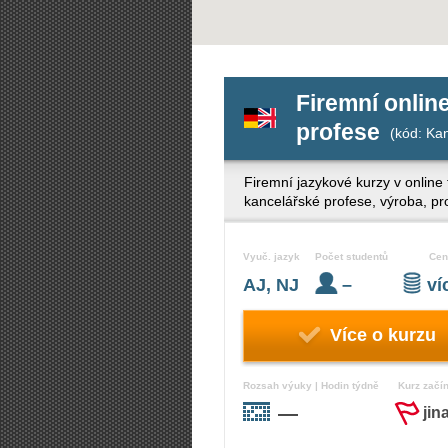
Firemní onlin
profese
(kód: Kan
Firemní jazykové kurzy v online
kancelářské profese, výroba, pr
Vyuč. jazyk
Počet studentů
Cen
AJ, NJ
–
v
Více o kurzu
Rozsah výuky | Hodin týdně
Kurz začí
—
jin