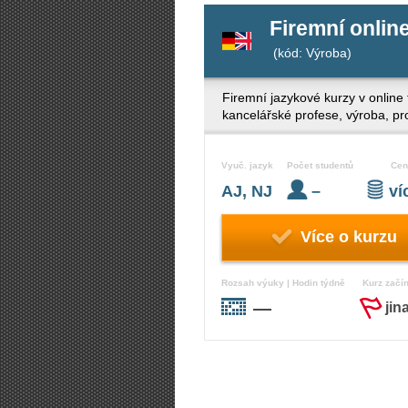
Firemní onlin
(kód: Výroba)
Firemní jazykové kurzy v online
kancelářské profese, výroba, pr
Vyuč. jazyk
Počet studentů
Cen
AJ, NJ
–
v
Více o kurzu
Rozsah výuky | Hodin týdně
Kurz začí
—
jin