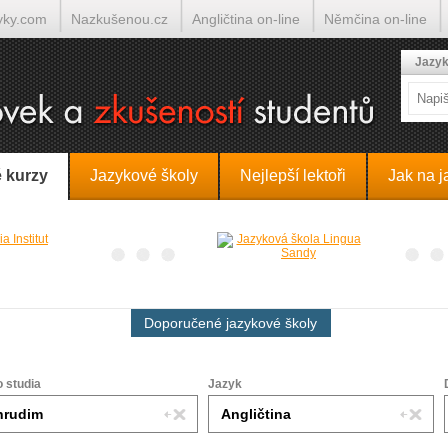
yky.com
Nazkušenou.cz
Angličtina on-line
Němčina on-line
lumočí.cz
Jazyk
 kurzy
Jazykové školy
Nejlepší lektoři
Jak na j
Doporučené jazykové školy
o studia
Jazyk