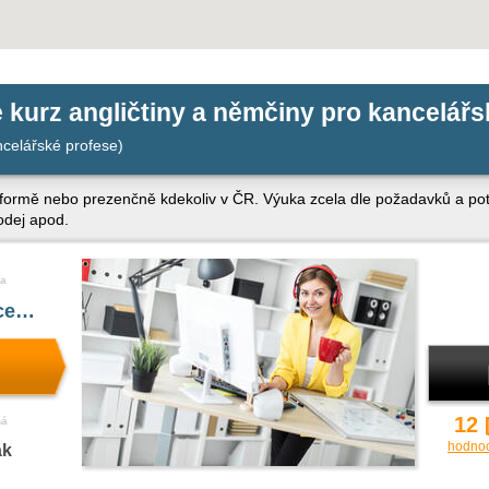
e kurz angličtiny a němčiny pro kancelářs
celářské profese)
 formě nebo prezenčně kdekoliv v ČR. Výuka zcela dle požadavků a pot
odej apod.
a
íce…
12
ná
hodno
ak