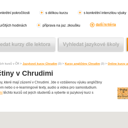
nkrétní pokročilosti
s délkou kurzu
s konkrétní intenzitou výuky
další kritéria
 určitých hodinách
příprava na jaz. zkoušku
ých kurzů v ČR >
Jazykové kurzy Chrudim
(3) >
Kurzy angličtiny Chrudim
(3) >
Online kurzy 
čtiny v Chrudimi
y, které mají zázemí v Chrudimi. Jde o vzdálenou výuku angličtiny
orem nebo o e-learningové texty, audio a videa pro samostudium.
ní
těchto kurzů od jejich studentů a vyberte si jazykový kurz s