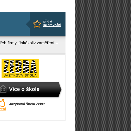
přidat
ke srovnání
řeb firmy. Jakékoliv zaměření –
Více o škole
Jazyková škola Zebra
cení