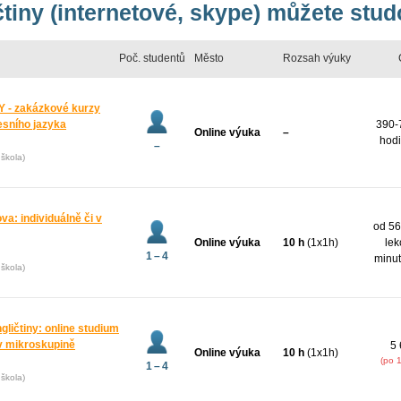
čtiny (internetové, skype) můžete stud
Poč. studentů
Město
Rozsah výuky
 - zakázkové kurzy
esního jazyka
390-
Online výuka
–
hodi
–
škola)
va: individuálně či v
od 56
Online výuka
10 h
(1x1h)
lek
1 – 4
minut
škola)
gličtiny: online studium
v mikroskupině
5 
Online výuka
10 h
(1x1h)
(po 
1 – 4
škola)