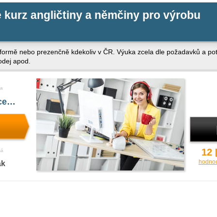
e kurz angličtiny a němčiny pro výrobu
 formě nebo prezenčně kdekoliv v ČR. Výuka zcela dle požadavků a pot
odej apod.
a
íce…
12
ná
hodno
ak