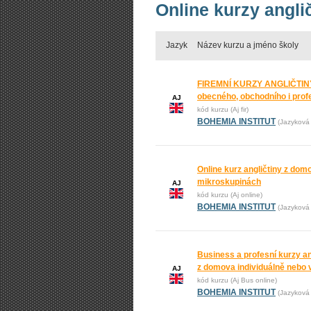
Online kurzy angli
Jazyk
Název kurzu a jméno školy
FIREMNÍ KURZY ANGLIČTINY
obecného, obchodního i prof
AJ
kód kurzu (Aj fir)
BOHEMIA INSTITUT
(Jazyková 
Online kurz angličtiny z domo
mikroskupinách
AJ
kód kurzu (Aj online)
BOHEMIA INSTITUT
(Jazyková 
Business a profesní kurzy an
z domova individuálně nebo 
AJ
kód kurzu (Aj Bus online)
BOHEMIA INSTITUT
(Jazyková 