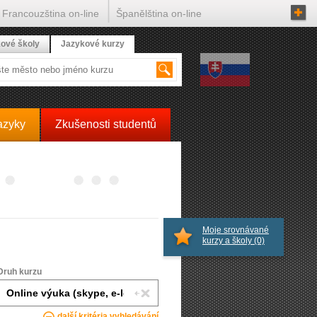
Francouzština on-line
Španělština on-line
ové školy
Jazykové kurzy
azyky
Zkušenosti studentů
Moje srovnávané
kurzy a školy
(0)
Druh kurzu
další kritéria vyhledávání