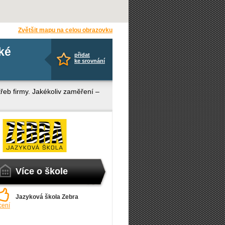
Zvětšit mapu na celou obrazovku
ké
přidat
ke srovnání
řeb firmy. Jakékoliv zaměření –
Více o škole
Jazyková škola Zebra
cení