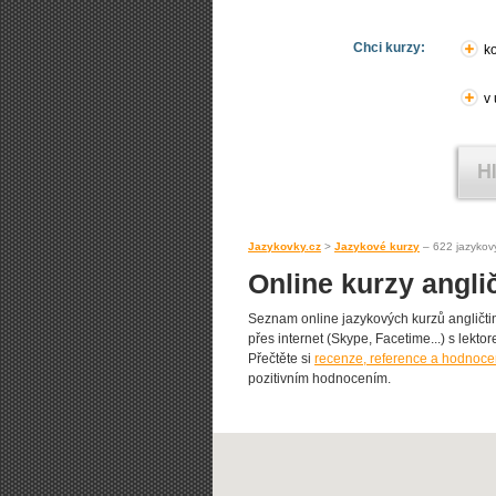
Chci kurzy:
ko
v
Jazykovky.cz
>
Jazykové kurzy
– 622 jazykov
Online kurzy angli
Seznam online jazykových kurzů angličtin
přes internet (Skype, Facetime...) s lekt
Přečtěte si
recenze, reference a hodnoce
pozitivním hodnocením.