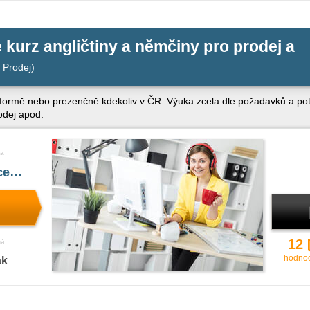
e kurz angličtiny a němčiny pro prodej a
 Prodej)
 formě nebo prezenčně kdekoliv v ČR. Výuka zcela dle požadavků a pot
odej apod.
a
íce…
12
ná
hodno
ak