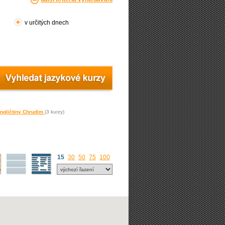
v určitých dnech
angličtiny Chrudim
(3 kurzy)
15
30
50
75
100