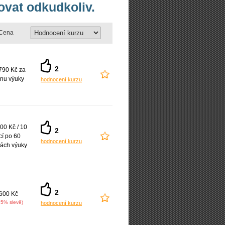
ovat odkudkoliv.
Cena
2
790 Kč za
nu výuky
hodnocení kurzu
00 Kč / 10
2
cí po 60
hodnocení kurzu
ách výuky
2
600 Kč
15% slevě)
hodnocení kurzu