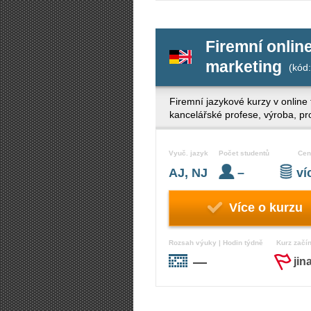
Firemní onlin
marketing
(kód:
Firemní jazykové kurzy v online
kancelářské profese, výroba, pr
Vyuč. jazyk
Počet studentů
Cen
AJ, NJ
–
v
Více o kurzu
Rozsah výuky | Hodin týdně
Kurz začí
—
jin