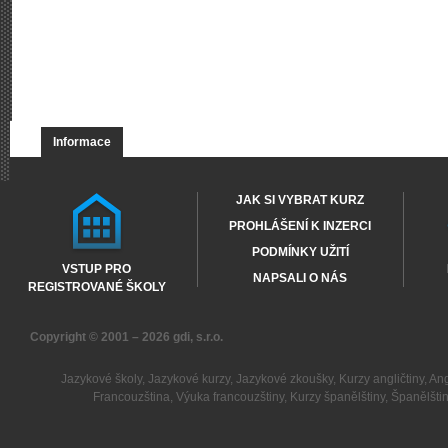
Informace
JAK SI VYBRAT KURZ
PROHLÁŠENÍ K INZERCI
PODMÍNKY UŽITÍ
VSTUP PRO
NAPSALI O NÁS
REGISTROVANÉ ŠKOLY
Copyright © 2001 – 2026
gdi, s.r.o.
Jazykové školy
,
Jazykové kurzy
,
Jazykové zkoušky
,
Kurzy angličtiny
,
Ang
Francouzština
,
Výuka francouzštiny
,
Kurzy španělštiny
,
Španělšti