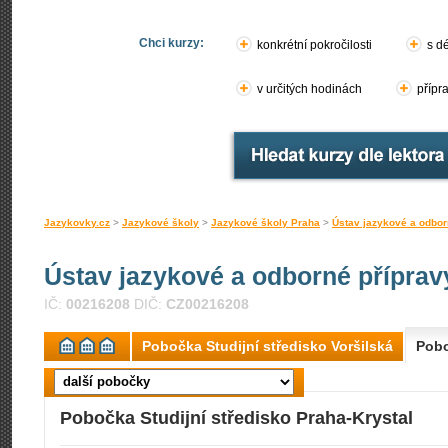
Chci kurzy:
konkrétní pokročilosti
s d
v určitých hodinách
přípr
Jazykovky.cz
>
Jazykové školy
>
Jazykové školy Praha
>
Ústav jazykové a odbor
Ústav jazykové a odborné přípra
IČ:
00216208
DIČ:
CZ00216208
Pobočka Studijní středisko Voršilská
Pobo
Pobočka Studijní středisko Praha-Krystal