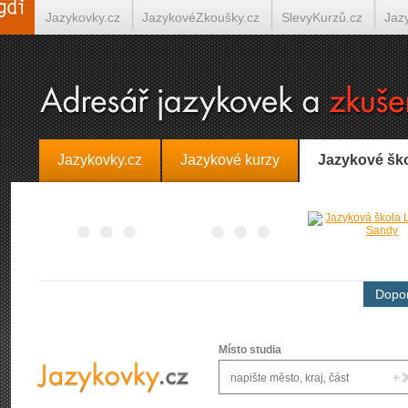
Jazykovky.cz
JazykovéZkoušky.cz
SlevyKurzů.cz
Jaz
Španělština on-line
Italština on-line
Tlumočení-Překlady.
Jazykovky.cz
Jazykové kurzy
Jazykové šk
Dopor
Místo studia