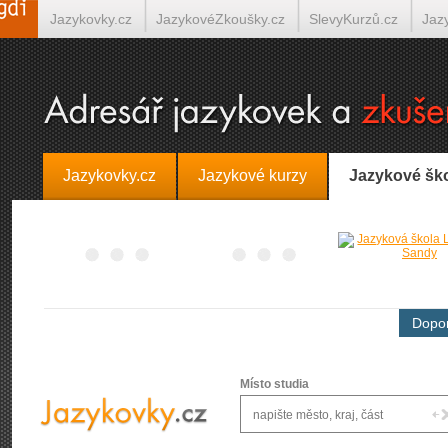
Jazykovky.cz
JazykovéZkoušky.cz
SlevyKurzů.cz
Jaz
Španělština on-line
Italština on-line
Tlumočení-Překlady.
Jazykovky.cz
Jazykové kurzy
Jazykové šk
Dopor
Místo studia