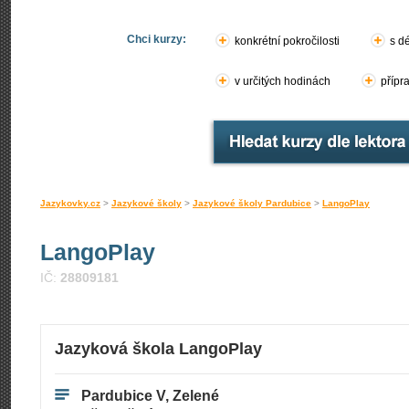
Chci kurzy:
konkrétní pokročilosti
s d
v určitých hodinách
přípr
Jazykovky.cz
>
Jazykové školy
>
Jazykové školy Pardubice
>
LangoPlay
LangoPlay
IČ:
28809181
Jazyková škola LangoPlay
Pardubice V, Zelené