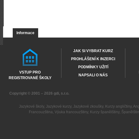
Informace
JAK SI VYBRAT KURZ
PROHLÁŠENÍ K INZERCI
PODMÍNKY UŽITÍ
VSTUP PRO
NAPSALI O NÁS
REGISTROVANÉ ŠKOLY
Copyright © 2001 – 2026
gdi, s.r.o.
Jazykové školy
,
Jazykové kurzy
,
Jazykové zkoušky
,
Kurzy angličtiny
,
Ang
Francouzština
,
Výuka francouzštiny
,
Kurzy španělštiny
,
Španělšti