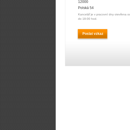
12000
Polská 54
Kancelář je v pracovní dny otevřena o
do 18:00 hod.
Poslat vzkaz