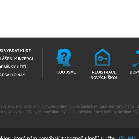
SI VYBRAT KURZ
ÁŠENÍ K INZERCI
DMÍNKY UŽITÍ
KDO JSME
REGISTRACE
DOP
APSALI O NÁS
NOVÝCH ŠKOL
kové zkoušky
,
Kurzy angličtiny
,
Angličtina
,
Výuka angličtiny
,
Kurzy němčiny
,
Němčin
tiny
,
Kurzy španělštiny
,
Španělština
,
Výuka španělštiny
,
Kurzy italštiny
,
Italština
,
Výu
kies, které nám pomáhají zabezpečit lepší služby.
Víc info