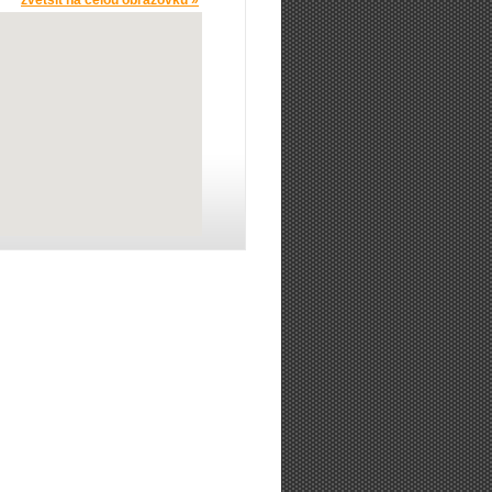
zvětšit na celou obrazovku »