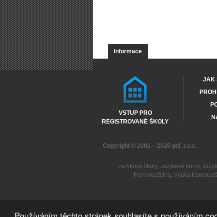
Informace
JAK 
PROHL
PO
VSTUP PRO
N
REGISTROVANÉ ŠKOLY
Copyright © 2001 – 2026
gdi, s.r.o.
Jazykové školy
,
Jazykové kurzy
,
Jazy
Francouzština
,
Výuka francouzš
Používáním těchto stránek souhlasíte s používáním coo