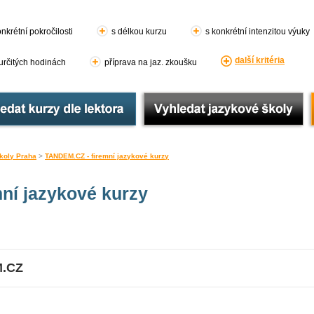
nkrétní pokročilosti
s délkou kurzu
s konkrétní intenzitou výuky
další kritéria
 určitých hodinách
příprava na jaz. zkoušku
koly Praha
>
TANDEM.CZ - firemní jazykové kurzy
ní jazykové kurzy
M.CZ