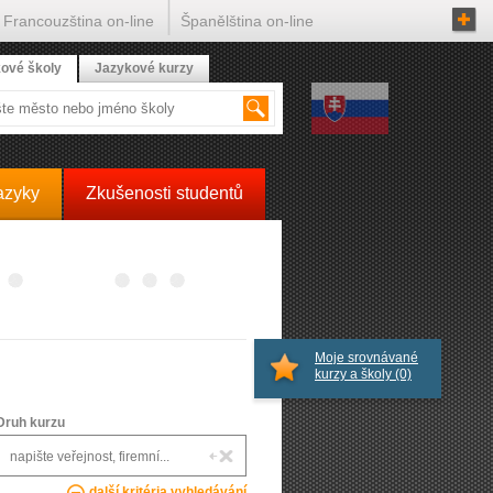
Francouzština on-line
Španělština on-line
ové školy
Jazykové kurzy
azyky
Zkušenosti studentů
Moje srovnávané
kurzy a školy
(0)
Druh kurzu
další kritéria vyhledávání