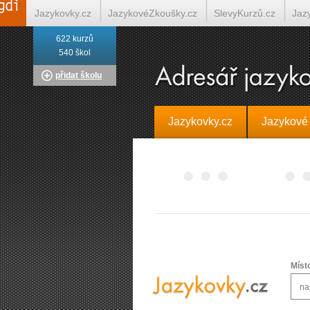
Jazykovky.cz
JazykovéZkoušky.cz
SlevyKurzů.cz
Jaz
622 kurzů
Italština on-line
Tlumočení-Překlady.cz
Překládá.cz
T
540 škol
přidat školu
Jazykovky.cz
Jazykové
Míst