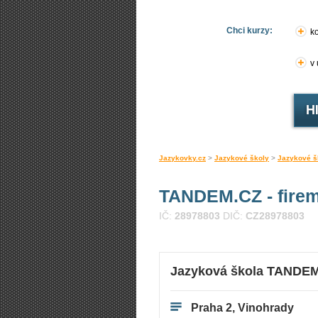
Chci kurzy:
ko
v
Jazykovky.cz
>
Jazykové školy
>
Jazykové š
TANDEM.CZ - firem
IČ:
28978803
DIČ:
CZ28978803
Jazyková škola TANDE
Praha 2, Vinohrady