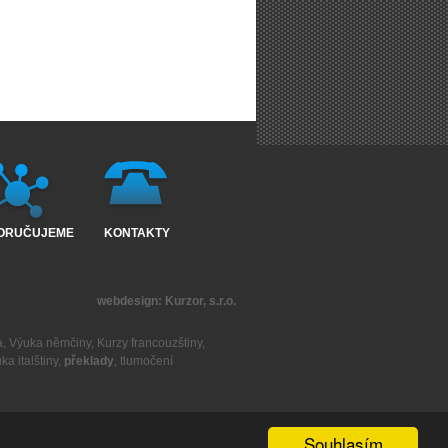
ORUČUJEME
KONTAKTY
webdesign:
Kurzor, s.r.o.
a
,
Výuka němčiny
,
Kurzy francouzštiny
,
ka italštiny
,
překlady
,
tlumočení
Souhlasím