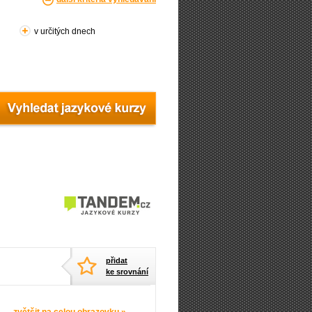
v určitých dnech
přidat
ke srovnání