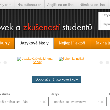
yky.com
Nazkušenou.cz
Angličtina on-line
Němčina on-line
lumočí.cz
Jazyk
 kurzy
Jazykové školy
Nejlepší lektoři
Jak na j
Doporučené jazykové školy
o studia
Jazyk