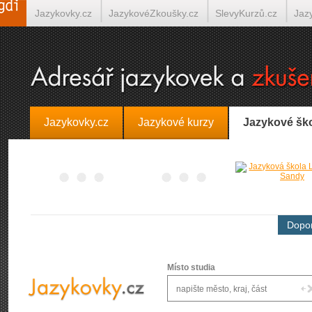
Jazykovky.cz
JazykovéZkoušky.cz
SlevyKurzů.cz
Jaz
Španělština on-line
Italština on-line
Tlumočení-Překlady.
Jazykovky.cz
Jazykové kurzy
Jazykové šk
Dopor
Místo studia