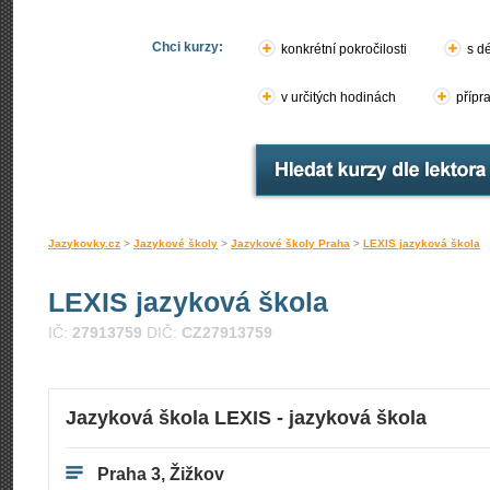
Chci kurzy:
konkrétní pokročilosti
s d
v určitých hodinách
přípr
Jazykovky.cz
>
Jazykové školy
>
Jazykové školy Praha
>
LEXIS jazyková škola
LEXIS jazyková škola
IČ:
27913759
DIČ:
CZ27913759
Jazyková škola LEXIS - jazyková škola
Praha 3, Žižkov