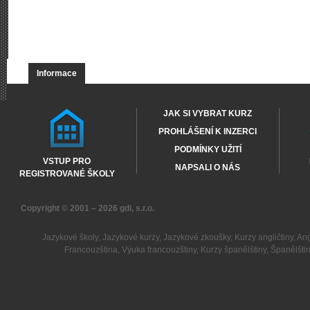
Informace
JAK SI VYBRAT KURZ
PROHLÁŠENÍ K INZERCI
PODMÍNKY UŽITÍ
VSTUP PRO
NAPSALI O NÁS
REGISTROVANÉ ŠKOLY
Copyright © 2001 – 2026
gdi, s.r.o.
Jazykové školy
,
Jazykové kurzy
,
Jazykové zkoušky
,
Kurzy angličtiny
,
Ang
Francouzština
,
Výuka francouzštiny
,
Kurzy španělštiny
,
Španělšti