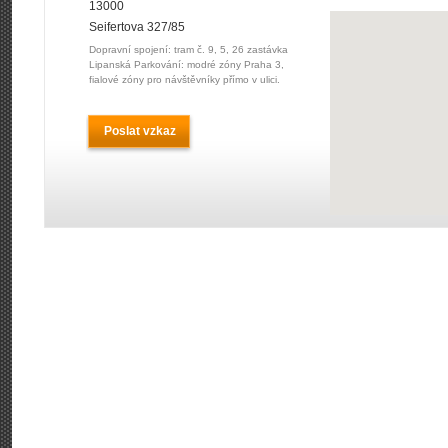
13000
Seifertova 327/85
Dopravní spojení: tram č. 9, 5, 26 zastávka
Lipanská Parkování: modré zóny Praha 3,
fialové zóny pro návštěvníky přímo v ulici.
Poslat vzkaz