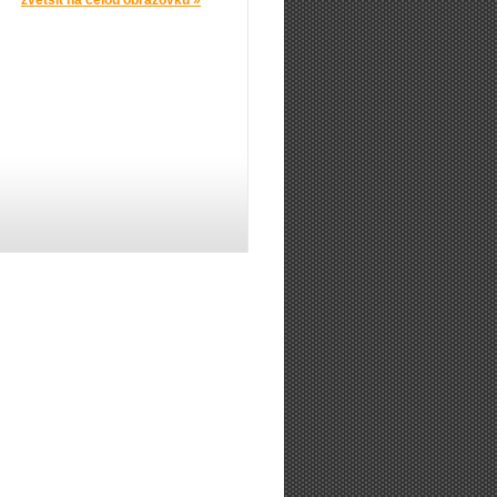
zvětšit na celou obrazovku »