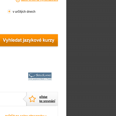
v určitých dnech
přidat
ke srovnání