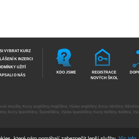
SI VYBRAT KURZ
ÁŠENÍ K INZERCI
DMÍNKY UŽITÍ
KDO JSME
REGISTRACE
DOP
APSALI O NÁS
NOVÝCH ŠKOL
kové zkoušky
,
Kurzy angličtiny
,
Angličtina
,
Výuka angličtiny
,
Kurzy němčiny
,
Němčin
tiny
,
Kurzy španělštiny
,
Španělština
,
Výuka španělštiny
,
Kurzy italštiny
,
Italština
,
Výu
kies, které nám pomáhají zabezpečit lepší služby.
Víc info