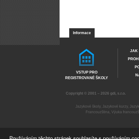
Informace
JAK 
PROHL
PO
VSTUP PRO
N
REGISTROVANÉ ŠKOLY
Copyright © 2001 – 2026
gdi, s.r.o.
Jazykové školy
,
Jazykové kurzy
,
Jazy
Francouzština
,
Výuka francouzš
Používáním těchto stránek souhlasíte s používáním coo