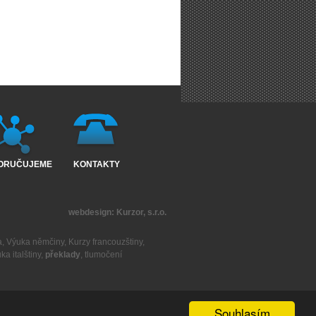
ORUČUJEME
KONTAKTY
webdesign:
Kurzor, s.r.o.
a
,
Výuka němčiny
,
Kurzy francouzštiny
,
ka italštiny
,
překlady
,
tlumočení
Souhlasím