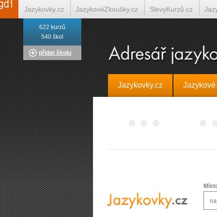
Jazykovky.cz
JazykovéZkoušky.cz
SlevyKurzů.cz
Jaz
622 kurzů
Italština on-line
Tlumočení-Překlady.cz
Překládá.cz
T
540 škol
přidat školu
Jazykovky.cz
Jazykové
Míst