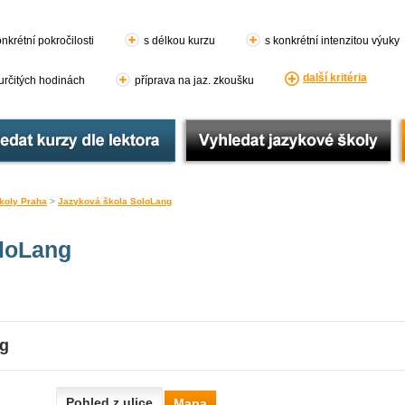
nkrétní pokročilosti
s délkou kurzu
s konkrétní intenzitou výuky
další kritéria
 určitých hodinách
příprava na jaz. zkoušku
koly Praha
>
Jazyková škola SoloLang
loLang
ng
Pohled z ulice
Mapa