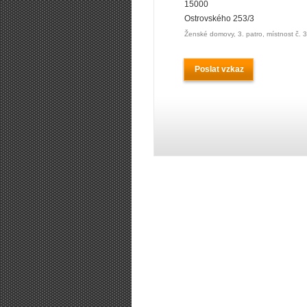
15000
Ostrovského 253/3
Ženské domovy, 3. patro, místnost č. 
Poslat vzkaz