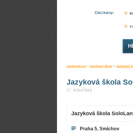
Chci kurzy:
ko
v
Jazykovky.cz
>
Jazykové školy
>
Jazykové š
Jazyková škola So
IČ:
07647883
Jazyková škola SoloLa
Praha 5, Smíchov