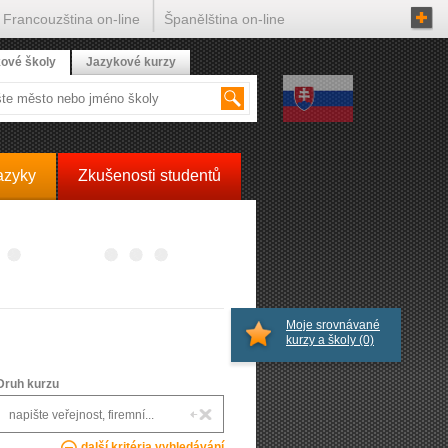
Francouzština on-line
Španělština on-line
ové školy
Jazykové kurzy
azyky
Zkušenosti studentů
Moje srovnávané
kurzy a školy
(0)
Druh kurzu
další kritéria vyhledávání