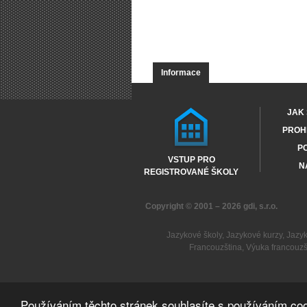
Informace
JAK 
PROHL
PO
VSTUP PRO
N
REGISTROVANÉ ŠKOLY
Copyright © 2001 – 2026
gdi, s.r.o.
Jazykové školy
,
Jazykové kurzy
,
Jazy
Francouzština
,
Výuka francouzš
Používáním těchto stránek souhlasíte s používáním coo