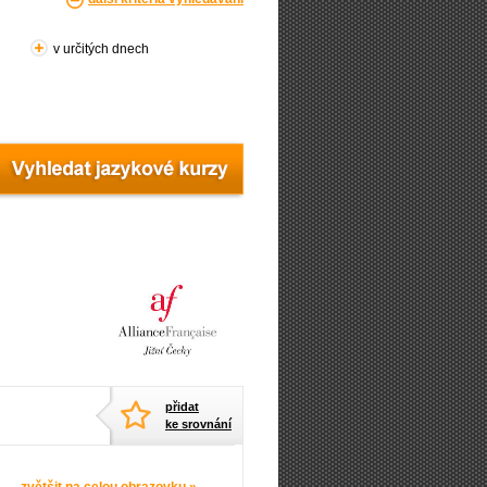
v určitých dnech
přidat
ke srovnání