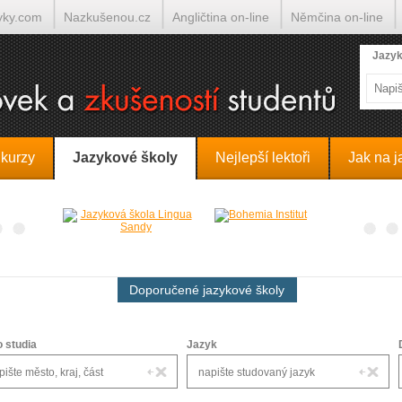
yky.com
Nazkušenou.cz
Angličtina on-line
Němčina on-line
lumočí.cz
Jazyk
 kurzy
Jazykové školy
Nejlepší lektoři
Jak na j
Doporučené jazykové školy
o studia
Jazyk