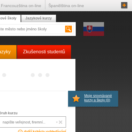
Francouzština on-line
Španělština on-line
ové školy
Jazykové kurzy
azyky
Zkušenosti studentů
Moje srovnávané
kurzy a školy
(0)
Druh kurzu
další kritéria vyhledávání