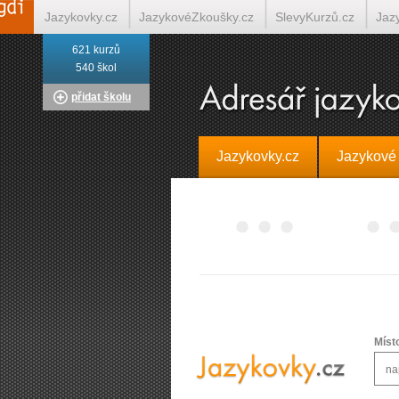
Jazykovky.cz
JazykovéZkoušky.cz
SlevyKurzů.cz
Jaz
621 kurzů
Italština on-line
Tlumočení-Překlady.cz
Překládá.cz
T
540 škol
přidat školu
Jazykovky.cz
Jazykové
Míst