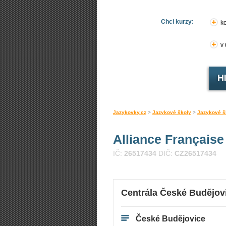
Chci kurzy:
ko
v
Jazykovky.cz
>
Jazykové školy
>
Jazykové š
Alliance Française
IČ:
26517434
DIČ:
CZ26517434
Centrála České Budějov
České Budějovice