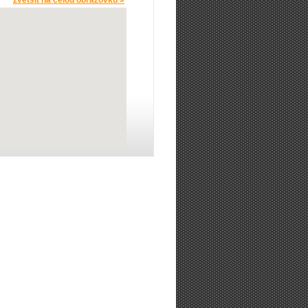
zvětšit na celou obrazovku »