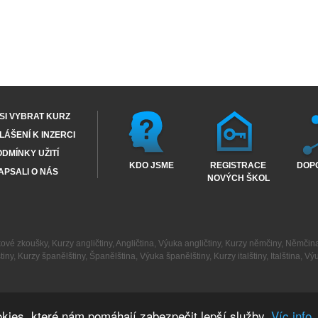
SI VYBRAT KURZ
ÁŠENÍ K INZERCI
DMÍNKY UŽITÍ
KDO JSME
REGISTRACE
DOP
APSALI O NÁS
NOVÝCH ŠKOL
kové zkoušky
,
Kurzy angličtiny
,
Angličtina
,
Výuka angličtiny
,
Kurzy němčiny
,
Němčin
tiny
,
Kurzy španělštiny
,
Španělština
,
Výuka španělštiny
,
Kurzy italštiny
,
Italština
,
Výu
kies, které nám pomáhají zabezpečit lepší služby.
Víc info