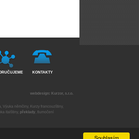
ORUČUJEME
KONTAKTY
webdesign:
Kurzor, s.r.o.
a
,
Výuka němčiny
,
Kurzy francouzštiny
,
ka italštiny
,
překlady
,
tlumočení
Souhlasím