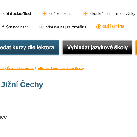
nkrétní pokročilosti
s délkou kurzu
s konkrétní intenzitou výuky
další kritéria
 určitých hodinách
příprava na jaz. zkoušku
koly České Budějovice
>
Alliance Française Jižní Čechy
 Jižní Čechy
ice