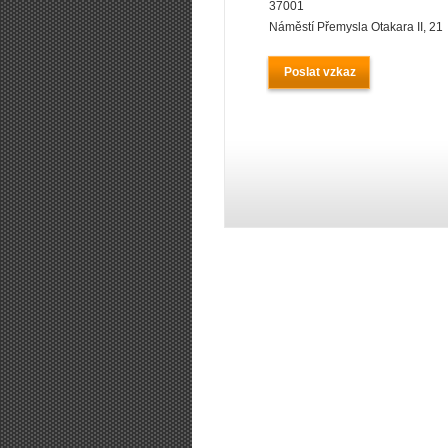
37001
Náměstí Přemysla Otakara II, 21
Poslat vzkaz