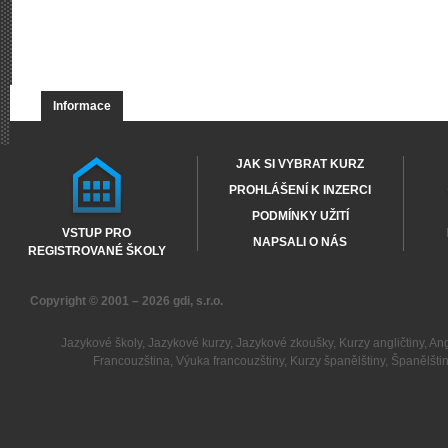
Informace
JAK SI VYBRAT KURZ
PROHLÁŠENÍ K INZERCI
PODMÍNKY UŽITÍ
VSTUP PRO
NAPSALI O NÁS
REGISTROVANÉ ŠKOLY
Copyright © 2001 – 2026
gdi, s.r.o.
Jazykové školy
,
Jazykové kurzy
,
Jazykové zkoušky
,
Kurzy angličtiny
,
Ang
Francouzština
,
Výuka francouzštiny
,
Kurzy španělštiny
,
Španělšti