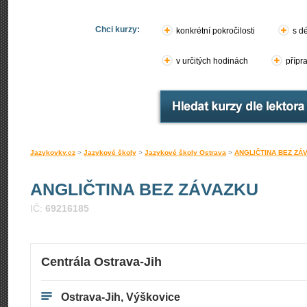
Chci kurzy:
konkrétní pokročilosti
s d
v určitých hodinách
přípr
Jazykovky.cz
>
Jazykové školy
>
Jazykové školy Ostrava
>
ANGLIČTINA BEZ ZÁ
ANGLIČTINA BEZ ZÁVAZKU
IČ:
69216185
Centrála Ostrava-Jih
Ostrava-Jih, Výškovice