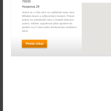
70030
Husarova 29
Jedná se o část ulice na cyklistické trase mezi
Bělským lesem a výškovickým mostem. Pokud
jedete na individuální lekci s českým lektorem
autem, můžete zaparkovat před vjezdem do
garáže cca 5 minut před domluveným začátkem
lekce.
Poslat vzkaz