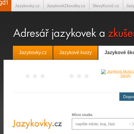
Jazykovky.cz
JazykovéZkoušky.cz
SlevyKurzů.cz
Jaz
Španělština on-line
Italština on-line
Tlumočení-Překlady.
Jazykovky.cz
Jazykové kurzy
Jazykové šk
Dopor
Místo studia