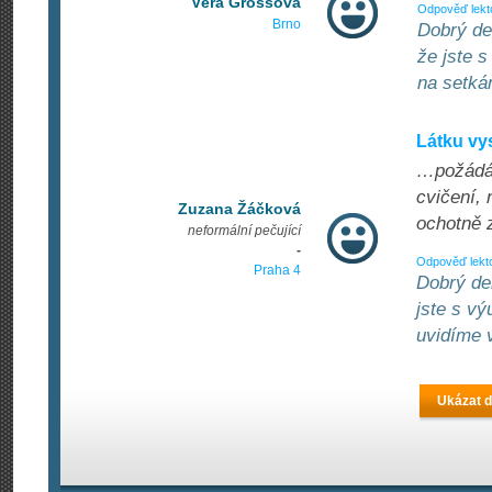
Věra Grossová
Odpověď lekt
Brno
Dobrý de
že jste 
na setkán
Látku vy
…požádán
cvičení, 
Zuzana Žáčková
ochotně 
neformální pečující
-
Odpověď lekt
Praha 4
Dobrý de
jste s v
uvidíme v
Ukázat d