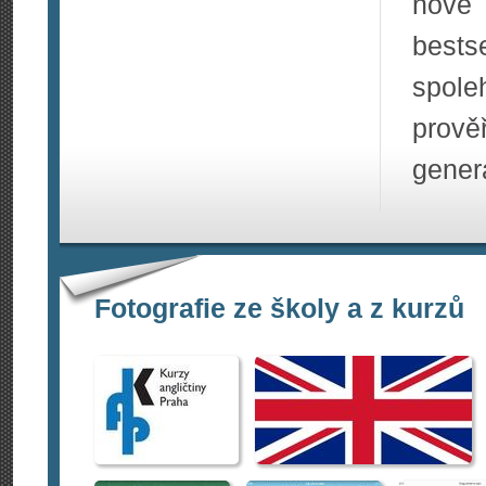
nové 
best
spol
prově
gener
Fotografie ze školy a z kurzů