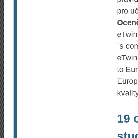
pro uč
Oceně
eTwi
´s co
eTwin
to Eu
Europ
kvali
19 
stu