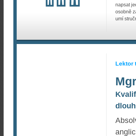
napsat je
osobně za
umí struč
Lektor 
Mgr
Kvali
dlouh
Absol
angli