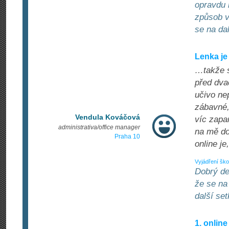
opravdu 
způsob v
se na da
Lenka je
…takže s
před dvac
učivo ne
zábavné,
Vendula Kováčová
víc zapa
administrativa/office manager
na mě do
Praha 10
online j
Vyjádření ško
Dobrý de
že se na
další se
1. online