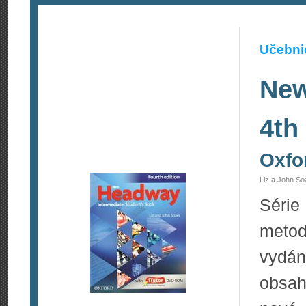
Učebnic
New
4th
Oxfo
Liz a John So
Série
metod
vydá
obsa