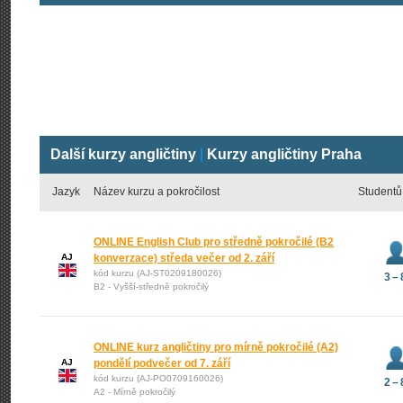
Další kurzy angličtiny
|
Kurzy angličtiny Praha
Jazyk
Název kurzu a pokročilost
Studentů
ONLINE English Club pro středně pokročilé (B2
AJ
konverzace) středa večer od 2. září
kód kurzu (AJ-ST0209180026)
3 – 
B2 - Vyšší-středně pokročilý
ONLINE kurz angličtiny pro mírně pokročilé (A2)
AJ
pondělí podvečer od 7. září
kód kurzu (AJ-PO0709160026)
2 – 
A2 - Mírně pokročilý