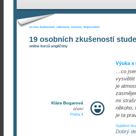
on-line hodnocení, reference, recenze, doporučení
19 osobních zkušeností stud
online kurzů angličtiny
Výuka s 
…co jsem
vysvětlit
je atmos
zasmějem
mi strašn
Klára Bogarová
někoho, 
účetní
Praha 4
je ta pra
Vyjádření ško
Dobrý de