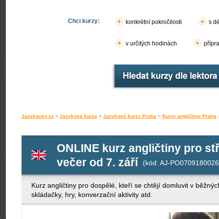
Chci kurzy:
konkrétní pokročilosti
s d
v určitých hodinách
přípr
Jazykovky.cz
>
Jazykové kurzy
>
Jazykové kurzy Praha
>
Kurzy angličtiny Praha
ONLINE kurz angličtiny pro st
večer od 7. září
(kód: AJ-PO0709180026
Kurz angličtiny pro dospělé, kteří se chtějí domluvit v běžný
skládačky, hry, konverzační aktivity atd.