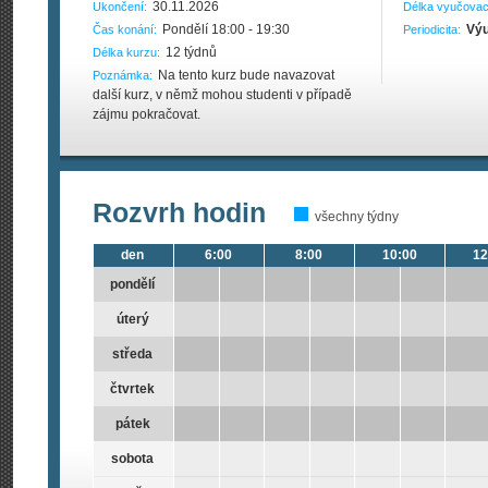
30.11.2026
Ukončení:
Délka vyučovac
Pondělí 18:00 - 19:30
Výu
Čas konání:
Periodicita:
12 týdnů
Délka kurzu:
Na tento kurz bude navazovat
Poznámka:
další kurz, v němž mohou studenti v případě
zájmu pokračovat.
Rozvrh hodin
všechny týdny
den
6:00
8:00
10:00
12
pondělí
úterý
středa
čtvrtek
pátek
sobota