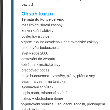
bavit :)
Obsah kurzu
Témata do konce června:
rozšiřování slovní zásoby
konverzační aktivity
poslechová cvičení
vzpomínky na dovolenou, cestovatelské zážitky
předpovědi budoucnosti
svět v roce 2060
cestování do vesmíru
extrémní klimatické jevy
předpověď počasí
moje budoucnost – záměry, plány, přání a sny
vesmír a vesmírná turistika
sjednávání schůzek
popis osob, místností a věcí
nákup v obchodním domě
vyjadřování souhlasu, soucítění, radosti, překvapení
fotbal, to je hra