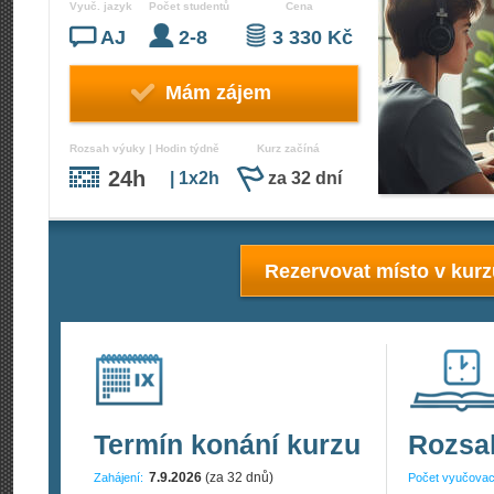
Vyuč. jazyk
Počet studentů
Cena
AJ
2-8
3 330 Kč
Mám zájem
Rozsah výuky | Hodin týdně
Kurz začíná
24h
| 1x2h
za 32 dní
Rezervovat místo v kur
Termín konání kurzu
Rozsa
7.9.2026
(za 32 dnů)
Zahájení:
Počet vyučovac