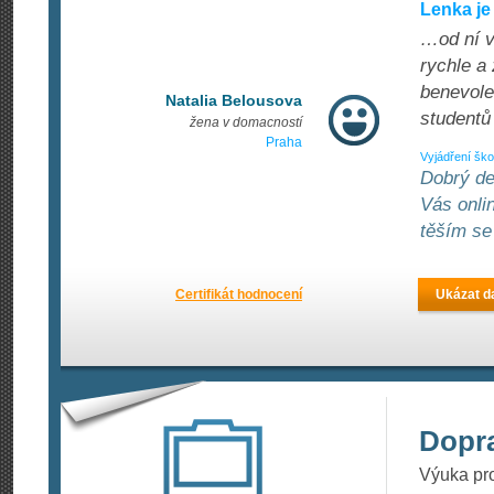
Lenka je
…od ní v
rychle a
benevole
Natalia Belousova
studentů
žena v domacností
Praha
Vyjádření ško
Dobrý de
Vás onli
těším se
Certifikát hodnocení
Ukázat da
Dopr
Výuka pr