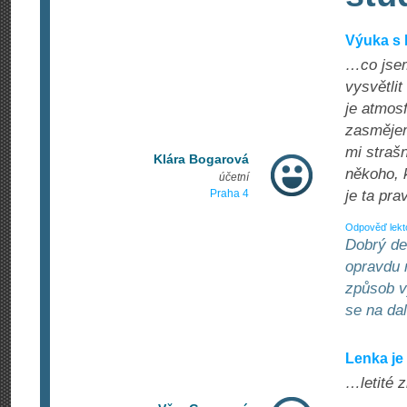
Výuka s 
…co jsem
vysvětlit
je atmos
zasmějem
mi strašn
Klára Bogarová
někoho, 
účetní
Praha 4
je ta pra
Odpověď lekt
Dobrý de
opravdu 
způsob v
se na da
Lenka je
…letité 