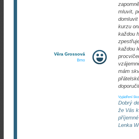
zapomněl
mluvit, 
domluvit 
kurzu on
každou h
zpestřuj
každou l
Věra Grossová
procviče
Brno
vzájemně
mám skvě
přátelsk
doporučit
Vyjádření ško
Dobrý de
že Vás k
příjemné 
Lenka We