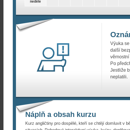
neděle
Ozná
Výuka se 
další bez
věrnostní
Po předch
Jestliže 
neplatili.
Náplň a obsah kurzu
Kurz angličtiny pro dospělé, kteří se chtějí domluvit v 
situacích. Pohodová interaktivní výuka, kvízy, doplňova