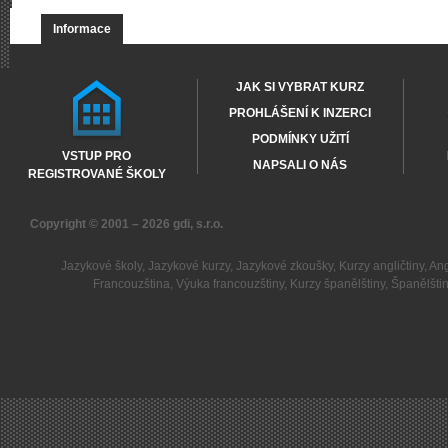
Informace
JAK SI VYBRAT KURZ
PROHLÁŠENÍ K INZERCI
PODMÍNKY UŽITÍ
VSTUP PRO
NAPSALI O NÁS
REGISTROVANÉ ŠKOLY
Copyright © 2001 – 2026
gdi, s.r.o.
Jazykové školy
,
Jazykové kurzy
,
Jazykové zkoušky
,
Kurzy angličtiny
,
Ang
Francouzština
,
Výuka francouzštiny
,
Kurzy španělštiny
,
Španělšti