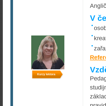
Anglič
V če
osob
krea
zařa
Refer
Vzdě
Kurzy lektora
Pedag
studi
zákla
pravi