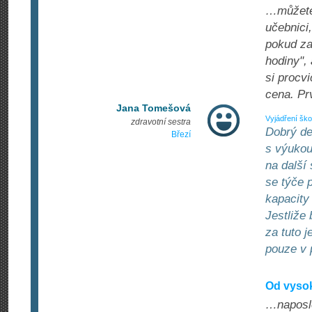
…můžete 
učebnici
pokud za
hodiny",
si procvi
cena. Pr
Jana Tomešová
Vyjádření ško
zdravotní sestra
Dobrý de
Březí
s výukou
na další
se týče 
kapacity
Jestliže
za tuto j
pouze v 
Od vysok
…naposle