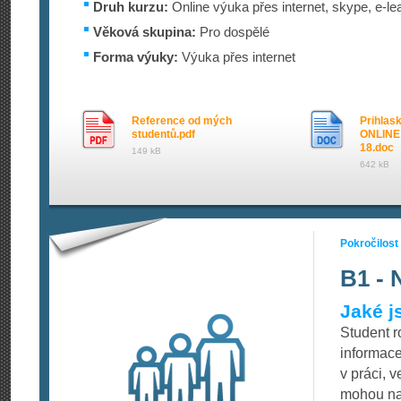
Druh kurzu:
Online výuka přes internet, skype, e-le
Věková skupina:
Pro dospělé
Forma výuky:
Výuka přes internet
Reference od mých
Prihlas
studentů.pdf
ONLINE 
18.doc
149 kB
642 kB
Pokročilost
B1 - 
Jaké j
Student 
informace
v práci, v
mohou nas