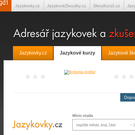
Jazykovky.cz
JazykovéZkoušky.cz
SlevyKurzů.cz
Jaz
Španělština on-line
Italština on-line
Tlumočení-Překlady.
Jazykovky.cz
Jazykové kurzy
Jazykové šk
Dopor
Místo studia