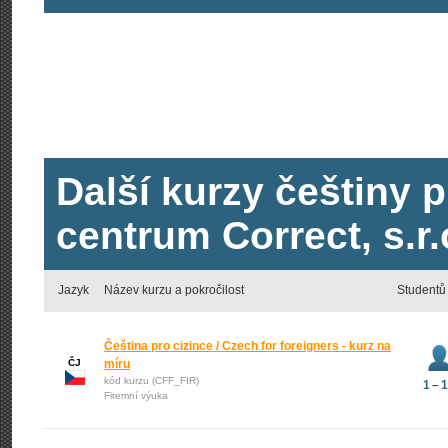
Další kurzy češtiny p
centrum Correct, s.r.
Jazyk
Název kurzu a pokročilost
Studentů
Čeština pro cizince / Czech for foreigners - kurz na
ČJ
míru
kód kurzu (CFF_FIR)
1 – 
Firemní výuka