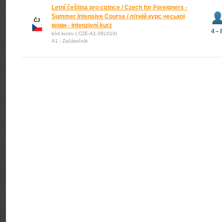
Letní čeština pro cizince / Czech for Foreigners -
Summer Intensive Course / літній курс чеської
ČJ
мови - intenzivní kurz
4 – 
kód kurzu ( CZE-A1-26L010)
A1 - Začátečník