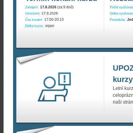
17.8.2026
(za 9 dnů)
Zahájení:
Počet vyučovac
27.8.2026
Ukončení:
Délka vyučovac
17:00-20:15
Jed
Čas konání:
Periodicita:
srpen
Délka kurzu:
UPOZO
kurzy
Letní kur
celoprázn
naši strá