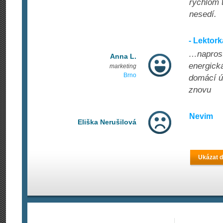
rýchlom 
nesedí.
- Lektor
…naprostá
Anna L.
energická
marketing
Brno
domácí úk
znovu
Nevim
Eliška Nerušilová
Ukázat d