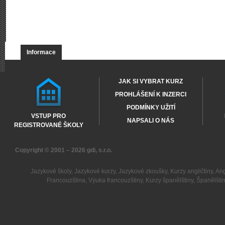
Informace
JAK SI VYBRAT KURZ
PROHLÁŠENÍ K INZERCI
PODMÍNKY UŽITÍ
VSTUP PRO
NAPSALI O NÁS
REGISTROVANÉ ŠKOLY
Copyright © 2001 – 2026
gdi, s.r.o.
Jazykové školy
,
Jazykové kurzy
,
Jazykové zkoušky
,
Kurzy angličtiny
,
Ang
Francouzština
,
Výuka francouzštiny
,
Kurzy španělštiny
,
Španělšti