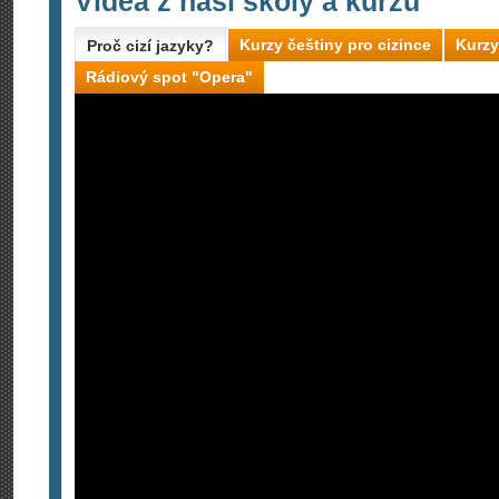
Videa z naší školy a kurzů
Kurzy češtiny pro cizince
Kurzy
Proč cizí jazyky?
Rádiový spot "Opera"