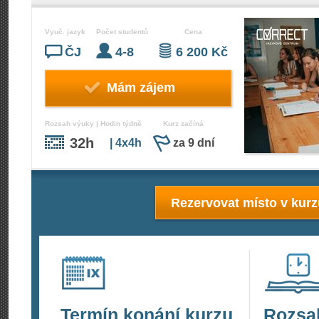
Vyuč. jazyk
Počet studentů
Cena
ČJ
4-8
6 200 Kč
Mám zájem
Rozsah výuky | Hodin týdně
Kurz začíná
32h
| 4x4h
za 9 dní
Rezervovat místo v kur
Termín konání kurzu
Rozsa