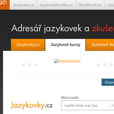
Jazykovky.cz
JazykovéZkoušky.cz
SlevyKurzů.cz
Jaz
Španělština on-line
Italština on-line
Tlumočení-Překlady.
Jazykovky.cz
Jazykové kurzy
Jazykové šk
Dopor
Místo studia