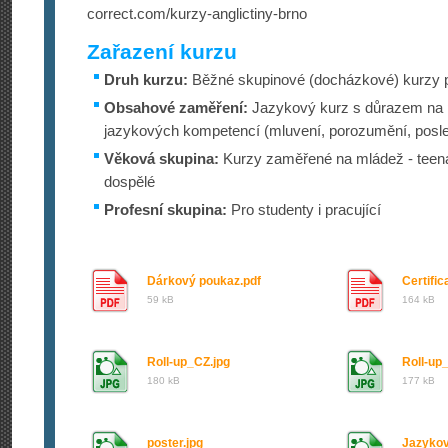
correct.com/kurzy-anglictiny-brno
Zařazení kurzu
Druh kurzu:
Běžné skupinové (docházkové) kurzy p
Obsahové zaměření:
Jazykový kurz s důrazem na 
jazykových kompetencí (mluvení, porozumění, poslec
Věková skupina:
Kurzy zaměřené na mládež - teena
dospělé
Profesní skupina:
Pro studenty i pracující
Dárkový poukaz.pdf
Certific
59 kB
164 kB
Roll-up_CZ.jpg
Roll-up
180 kB
177 kB
poster.jpg
Jazykov