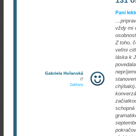
131 o
Pani lek
…priprav
vždy mi o
osobnosti
Z toho, 
veľmi cit
láska k 
povedala 
nepríjem
Gabriela Hořanská
stanoven
IT
Zakřany
chýbalo)
konverzác
začiatko
schopná 
gramatik
septembr
pokračova