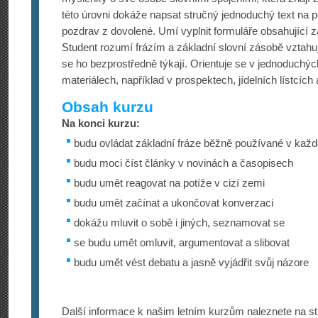
této úrovni dokáže napsat stručný jednoduchý text na po
pozdrav z dovolené. Umí vyplnit formuláře obsahující z
Student rozumí frázím a základní slovní zásobě vztahuj
se ho bezprostředně týkají. Orientuje se v jednoduchý
materiálech, například v prospektech, jídelních lístcích 
Obsah kurzu
Na konci kurzu:
budu ovládat základní fráze běžně používané v každ
budu moci číst články v novinách a časopisech
budu umět reagovat na potíže v cizí zemi
budu umět začínat a ukončovat konverzaci
dokážu mluvit o sobě i jiných, seznamovat se
se budu umět omluvit, argumentovat a slibovat
budu umět vést debatu a jasně vyjádřit svůj názore
Další informace k našim letním kurzům naleznete na st