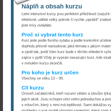
Náplň a obsah kurzu
Letní intenzivní kurzy jsou perfektní příležitostí (na)učit
efektivně, udělat velký pokrok či rychle „oprášit“ znalost
jisté míry ovládáte.
Proč si vybrat tento kurz
Kurz jede podle fixního sylabu a podle konkrétní učebn
dopředu přesně nastudovat, jaká témata s jakým materi
a zjistit tak, jestli Vám kurz bude v těchto ohledech vy
zajíce v pytli! Vždy je vypsán navazující kurz, kde stu
v minulém kurzu skončili.
Pro koho je kurz určen
Všechny ve věku 13 – 99.
Cíl kurzu
Úroveň začátečníků, kteří rozumí větám a slovům týkaj
jejich okolí. Jsou schopni vést velmi jednoduchou a pr
s mluvčím, který s nimi má trpělivost. Sami dokážou vy
myšlenky o své osobě slovními spojeními, která znají z