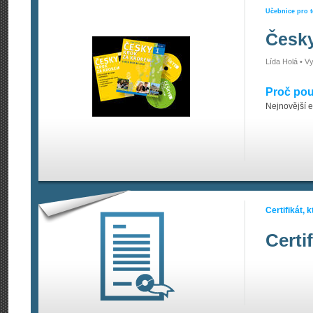
Učebnice pro t
Česky
Lída Holá • 
Proč pou
Nejnovější e
Certifikát,
Certi