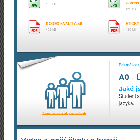
Correct
156 kB
469 kB
KODEX KVALITY.pdf
ETICKY
491 kB
489 kB
Pokročilost
A0 - 
Jaké j
Student 
jazyka.
Rozřazovací test pokročilosti