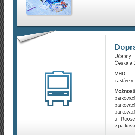
Dopr
Učebny i 
Česká a 
MHD
zastávky
Možnosti
parkovac
parkovac
parkovací
ul. Roose
v parkova