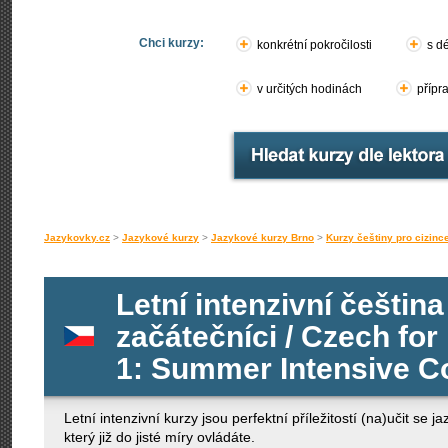
Chci kurzy:
konkrétní pokročilosti
s d
v určitých hodinách
přípr
Jazykovky.cz
>
Jazykové kurzy
>
Jazykové kurzy Brno
>
Kurzy češtiny pro cizinc
Letní intenzivní čeština
začátečníci / Czech for
1: Summer Intensive 
Letní intenzivní kurzy jsou perfektní příležitostí (na)učit se j
který již do jisté míry ovládáte.