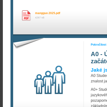
mangguo 2025.pdf
4287 kB
Pokročilost
A0 - 
začát
Jaké j
A0 Stude
znalost j
A0+ Stude
jazykovéh
pozapomen
základním