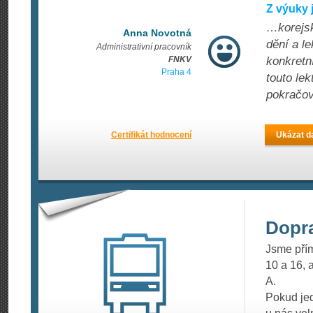
Z výuky
…korejsk
Anna Novotná
dění a l
Administrativní pracovník
FNKV
konkretn
Praha 4
touto le
pokračov
Certifikát hodnocení
Ukázat da
Dopr
Jsme přím
10 a 16, 
A.
Pokud jed