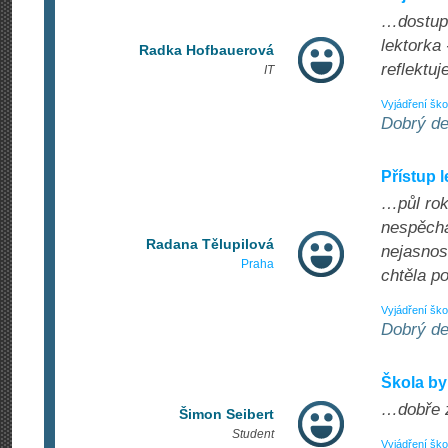
…dostupn
lektorka 
Radka Hofbauerová
reflektuj
IT
Vyjádření ško
Dobrý de
Přístup 
…půl rok
nespěcha
Radana Tělupilová
nejasnost
Praha
chtěla p
Vyjádření ško
Dobrý de
Škola byl
…dobře z
Šimon Seibert
Student
Vyjádření ško