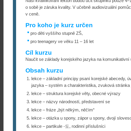
Naši kvalifikovaní lektoři budou učit skupinku pouze 4
o sobě je záruka kvality. V učebně audiovizuální pomů
v ceně.
Pro koho je kurz určen
pro děti vyššího stupně ZŠ,
pro teenagery ve věku 11 – 16 let
Cíl kurzu
Naučit se základy korejského jazyka na komunikativní ú
Obsah kurzu
lekce – základní principy psaní korejské abecedy, 
jazyka – systém a charakteristika, zvuková stránka
lekce – struktura korejské věty, obecné výrazy
lekce – názvy národností, představení se
lekce – fráze „být někým, něčím“
lekce – otázka u spony, zápor u spony, dvojí sloves
lekce – partikule -도, rodinní příslušníci