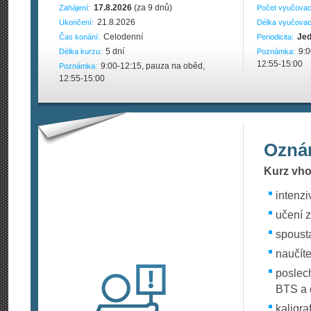
17.8.2026
(za 9 dnů)
Zahájení:
Počet vyučovac
21.8.2026
Ukončení:
Délka vyučovac
Celodenní
Jed
Čas konání:
Periodicita:
5 dní
9:0
Délka kurzu:
Poznámka:
12:55-15:00
9:00-12:15, pauza na oběd,
Poznámka:
12:55-15:00
Ozná
Kurz vho
intenzi
učení 
spousta
naučíte
poslech
BTS a 
kaligra