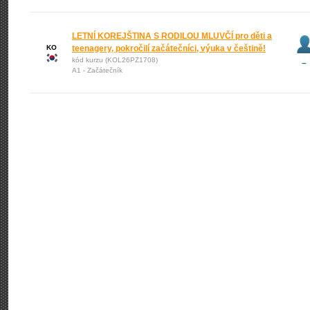
LETNÍ KOREJŠTINA S RODILOU MLUVČÍ pro děti a
KO
teenagery, pokročilí začátečníci, výuka v češtině!
kód kurzu (KOL26PZ1708)
–
A1 - Začátečník