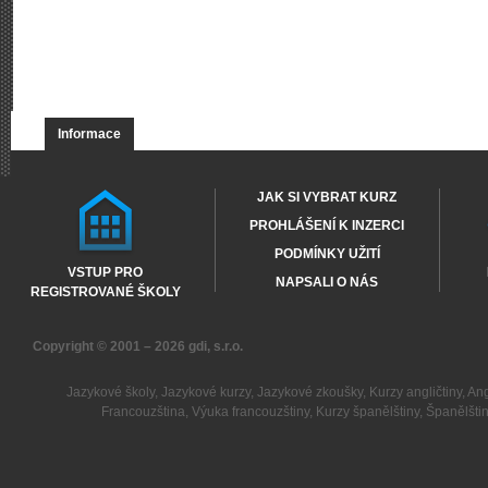
Informace
JAK SI VYBRAT KURZ
PROHLÁŠENÍ K INZERCI
PODMÍNKY UŽITÍ
VSTUP PRO
NAPSALI O NÁS
REGISTROVANÉ ŠKOLY
Copyright © 2001 – 2026
gdi, s.r.o.
Jazykové školy
,
Jazykové kurzy
,
Jazykové zkoušky
,
Kurzy angličtiny
,
Ang
Francouzština
,
Výuka francouzštiny
,
Kurzy španělštiny
,
Španělšti