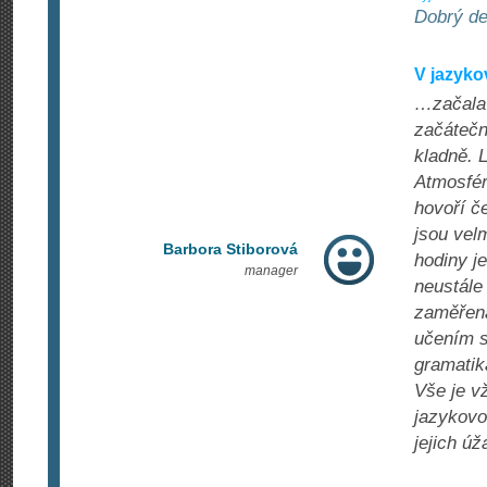
Dobrý de
V jazyk
…začala 
začátečn
kladně. 
Atmosféra
hovoří č
jsou velm
Barbora Stiborová
hodiny je
manager
neustále
zaměřena
učením s
gramatik
Vše je v
jazykovo
jejich ú