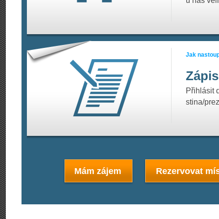
u nás vel
Jak nastoup
Zápis
Přihlásit
stina/pre
Mám zájem
Rezervovat mís