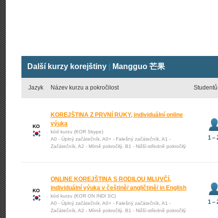
Další kurzy korejštiny
|
Mangguo 芒果
Jazyk
Název kurzu a pokročilost
Studentů
KOREJŠTINA Z PRVNÍ RUKY, individuální online
výuka
KO
kód kurzu (KOR Skype)
1 – 
A0 - Úplný začátečník, A0+ - Falešný začátečník, A1 -
Začátečník, A2 - Mírně pokročilý, B1 - Nižší-středně pokročilý
ONLINE KOREJŠTINA S RODILOU MLUVČÍ,
individuální výuka v češtině/ angličtině/ in English
KO
kód kurzu (KOR ON INDI SC)
1 – 
A0 - Úplný začátečník, A0+ - Falešný začátečník, A1 -
Začátečník, A2 - Mírně pokročilý, B1 - Nižší-středně pokročilý