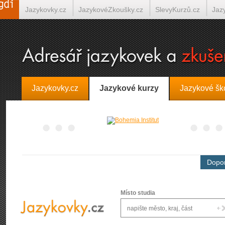
Jazykovky.cz
JazykovéZkoušky.cz
SlevyKurzů.cz
Jaz
Španělština on-line
Italština on-line
Tlumočení-Překlady.
Jazykovky.cz
Jazykové kurzy
Jazykové šk
Dopor
Místo studia