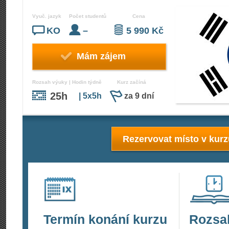
Vyuč. jazyk
Počet studentů
Cena
KO
–
5 990 Kč
Mám zájem
Rozsah výuky | Hodin týdně
Kurz začíná
25h
| 5x5h
za 9 dní
Rezervovat místo v kur
Termín konání kurzu
Rozsa