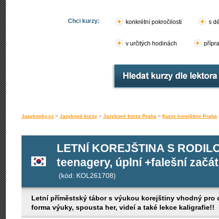
Chci kurzy:
konkrétní pokročilosti
s d
v určitých hodinách
přípr
Jazykovky.cz
>
Jazykové kurzy
>
Jazykové kurzy Praha
>
Kurzy korejštiny Praha
LETNÍ KOREJŠTINA S RODILOU
teenagery, úplní +falešní začát
(kód: KOL261708)
Letní příměstský tábor s výukou korejštiny vhodný pro
forma výuky, spousta her, videí a také lekce kaligrafie!!