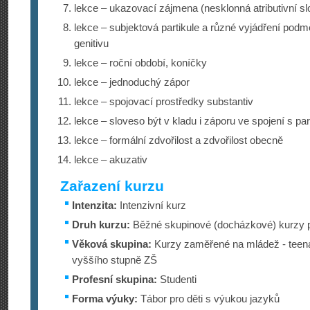
lekce – ukazovací zájmena (nesklonná atributivní sl
lekce – subjektová partikule a různé vyjádření podmě
genitivu
lekce – roční období, koníčky
lekce – jednoduchý zápor
lekce – spojovací prostředky substantiv
lekce – sloveso být v kladu i záporu ve spojení s pa
lekce – formální zdvořilost a zdvořilost obecně
lekce – akuzativ
Zařazení kurzu
Intenzita:
Intenzivní kurz
Druh kurzu:
Běžné skupinové (docházkové) kurzy p
Věková skupina:
Kurzy zaměřené na mládež - teenag
vyššího stupně ZŠ
Profesní skupina:
Studenti
Forma výuky:
Tábor pro děti s výukou jazyků