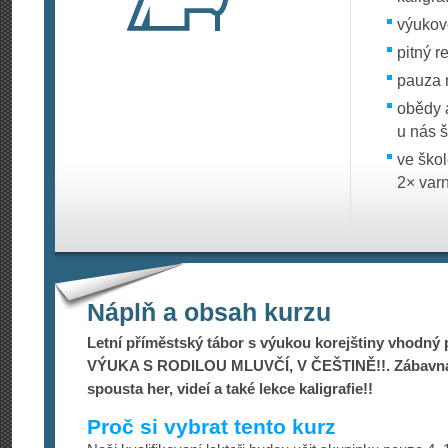
výukov
pitný r
pauza 
obědy 
u nás 
ve ško
2× var
Náplň a obsah kurzu
Letní příměstský tábor s výukou korejštiny vhodný pr
VÝUKA S RODILOU MLUVČÍ, V ČEŠTINĚ!!. Zábavná
spousta her, videí a také lekce kaligrafie!!
Proč si vybrat tento kurz