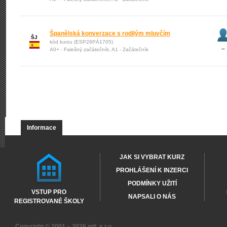
Španělská konverzace s rodilým mluvčím
ŠJ
kód kurzu (ESP26PÁ1705)
–
A0+ - Falešný začátečník, A1 - Začátečník
Informace
JAK SI VYBRAT KURZ
PROHLÁŠENÍ K INZERCI
PODMÍNKY UŽITÍ
VSTUP PRO
NAPSALI O NÁS
REGISTROVANÉ ŠKOLY
Copyright © 2001 – 2026
gdi, s.r.o.