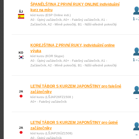
ŠPANĚLŠTINA Z PRVNÍ RUKY ONLINE individuální
kurz na míru
ŠJ
kód kurzu (ESP Online indi.)
1 – 
A0 - Úplný začátečník, A0+ - Falešný začátečník, A1 -
Začátečník, A2 - Mírně pokročilý, B1 - Nižší-středně pokročilý
KOREJŠTINA Z PRVNÍ RUKY, individuální online
výuka
KO
kód kurzu (KOR Skype)
1 – 
A0 - Úplný začátečník, A0+ - Falešný začátečník, A1 -
Začátečník, A2 - Mírně pokročilý, B1 - Nižší-středně pokročilý
LETNÍ TÁBOR S KURZEM JAPONŠTINY pro falešné
JA
začátečníky
kód kurzu (LŠJAP26FZ1508 )
–
A0+ - Falešný začátečník
LETNÍ TÁBOR S KURZEM JAPONŠTINY pro úplné
JA
začátečníky
kód kurzu (LŠJAP26ÚZ1508)
–
A0 - Úplný začátečník