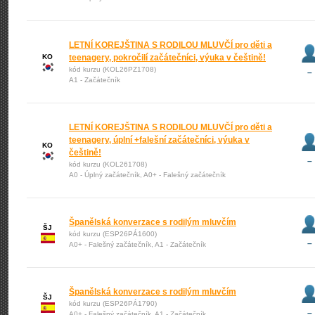
LETNÍ KOREJŠTINA S RODILOU MLUVČÍ pro děti a
KO
teenagery, pokročilí začátečníci, výuka v češtině!
kód kurzu (KOL26PZ1708)
–
A1 - Začátečník
LETNÍ KOREJŠTINA S RODILOU MLUVČÍ pro děti a
teenagery, úplní +falešní začátečníci, výuka v
KO
češtině!
–
kód kurzu (KOL261708)
A0 - Úplný začátečník, A0+ - Falešný začátečník
Španělská konverzace s rodilým mluvčím
ŠJ
kód kurzu (ESP26PÁ1600)
–
A0+ - Falešný začátečník, A1 - Začátečník
Španělská konverzace s rodilým mluvčím
ŠJ
kód kurzu (ESP26PÁ1790)
–
A0+ - Falešný začátečník, A1 - Začátečník