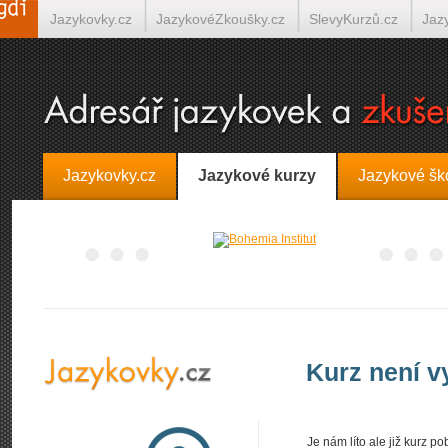
Jazykovky.cz
JazykovéZkoušky.cz
SlevyKurzů.cz
Jaz
Španělština on-line
Italština on-line
Tlumočení-Překlady.
Jazykovky.cz
Jazykové kurzy
Jazykové šk
Kurz není 
Je nám líto ale již kurz 