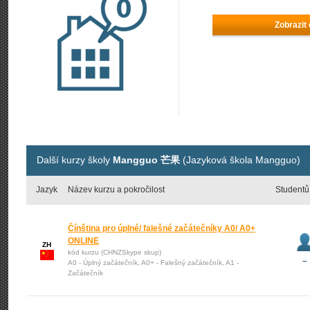
Zobrazit
Další kurzy školy
Mangguo 芒果
(Jazyková škola Mangguo)
Jazyk
Název kurzu a pokročilost
Studentů
Čínština pro úplné/ falešné začátečníky A0/ A0+
ONLINE
ZH
kód kurzu (CHNZSkype skup)
–
A0 - Úplný začátečník, A0+ - Falešný začátečník, A1 -
Začátečník