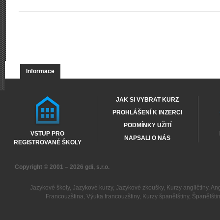
Informace
JAK SI VYBRAT KURZ
PROHLÁŠENÍ K INZERCI
PODMÍNKY UŽITÍ
VSTUP PRO
NAPSALI O NÁS
REGISTROVANÉ ŠKOLY
Copyright © 2001 – 2026
gdi, s.r.o.
Jazykové školy
,
Jazykové kurzy
,
Jazykové zkoušky
,
Kurzy angličtiny
,
Ang
Francouzština
,
Výuka francouzštiny
,
Kurzy španělštiny
,
Španělšti