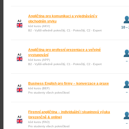
Angličtina pro komunikaci a vyjednávání v
AJ
obchodním styku
kód kurzu (AKV)
10 –
B2 - Vyšší-středně pokročilý, C1 - Pokročilý, C2 - Expert
Angličtina pro profesní prezentace a veřejné
AJ
vystupování
kód kurzu (APP)
–
B2 - Vyšší-středně pokročilý, C1 - Pokročilý, C2 - Expert
Business English pro firmy – konverzace a praxe
AJ
kód kurzu (BEF)
–
Pro studenty všech pokročilostí
Firemní angličtina – individuální i skupinová výuka
AJ
(prezenčně & online)
kód kurzu (FAO)
–
Pro studenty všech pokročilostí