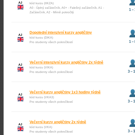
AJ
kód kurzu (IIKZA)
A0 - Úplný začátečník, A0+ - Falešný začátečník, A1 -
1 – 
Začátečník, A2 - Mírně pokročilý
Dopolední intenzivní kurzy angličtiny
AJ
kód kurzu (DIKA)
1 – 
Pro studenty všech pokročilostí
Večerní intenzivní kurzy angličtiny 2x týdně
AJ
kód kurzu (VIKA)
3 – 
Pro studenty všech pokročilostí
Večerní kurzy angličtiny 1x3 hodiny týdně
AJ
kód kurzu (VKA3)
3 – 
Pro studenty všech pokročilostí
Večerní kurzy angličtiny 2x týdně
AJ
kód kurzu (VKA)
3 – 
Pro studenty všech pokročilostí