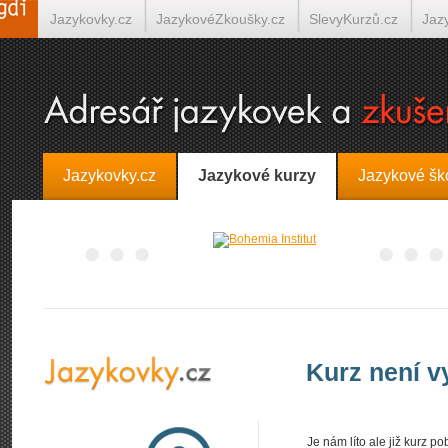
Jazykovky.cz
JazykovéZkoušky.cz
SlevyKurzů.cz
Jaz
Španělština on-line
Italština on-line
Tlumočení-Překlady.
Jazykovky.cz
Jazykové kurzy
Jazykové šk
Kurz není 
Je nám líto ale již kurz 