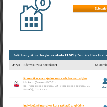
Zobrazit
Další kurzy školy
Jazyková škola ELVIS
(Centrála Elvis Praha
Jazyk
Název kurzu a pokročilost
Studentů
Komunikace a vyjednávání v obchodním styku
AJ
kód kurzu (Business KVOS1)
B1 - Nižší-středně pokročilý, B2 - Vyšší-středně pokročilý, C1 -
4 – 
Pokročilý, C2 - Expert
Individuální intenzivní kurz základů angličtiny