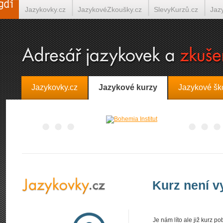
Jazykovky.cz
JazykovéZkoušky.cz
SlevyKurzů.cz
Jaz
Španělština on-line
Italština on-line
Tlumočení-Překlady.
Jazykovky.cz
Jazykové kurzy
Jazykové šk
Kurz není 
Je nám líto ale již kurz 