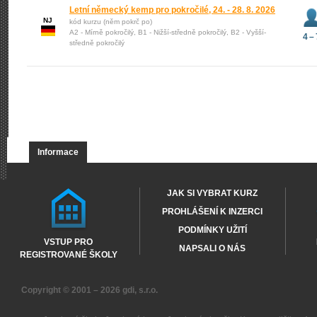
Letní německý kemp pro pokročilé, 24. - 28. 8. 2026
NJ
kód kurzu (něm pokrč po)
A2 - Mírně pokročilý, B1 - Nižší-středně pokročilý, B2 - Vyšší-
4 – 
středně pokročilý
Informace
JAK SI VYBRAT KURZ
PROHLÁŠENÍ K INZERCI
PODMÍNKY UŽITÍ
VSTUP PRO
NAPSALI O NÁS
REGISTROVANÉ ŠKOLY
Copyright © 2001 – 2026
gdi, s.r.o.