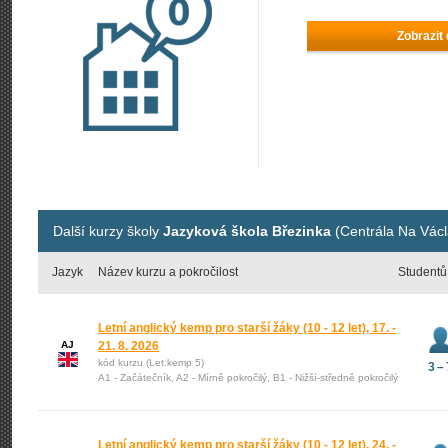
Zobrazit
Další kurzy školy
Jazyková škola Březinka
(Centrála Na Václ
Jazyk
Název kurzu a pokročilost
Studentů
Letní anglický kemp pro starší žáky (10 - 12 let), 17. -
AJ
21. 8. 2026
kód kurzu (Let.kemp 5)
3 – 
A1 - Začátečník, A2 - Mírně pokročilý, B1 - Nižší-středně pokročilý
Letní anglický kemp pro starší žáky (10 - 12 let), 24. -