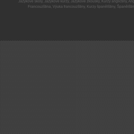
Jazykové školy
,
Jazykové kurzy
,
Jazykové zkoušky
,
Kurzy angličtiny
,
Ang
Francouzština
,
Výuka francouzštiny
,
Kurzy španělštiny
,
Španělšti