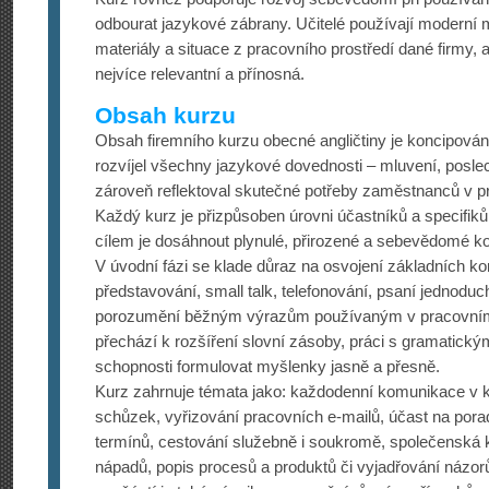
odbourat jazykové zábrany. Učitelé používají moderní 
materiály a situace z pracovního prostředí dané firmy,
nejvíce relevantní a přínosná.
Obsah kurzu
Obsah firemního kurzu obecné angličtiny je koncipová
rozvíjel všechny jazykové dovednosti – mluvení, poslech
zároveň reflektoval skutečné potřeby zaměstnanců v p
Každý kurz je přizpůsoben úrovni účastníků a specifik
cílem je dosáhnout plynulé, přirozené a sebevědomé ko
V úvodní fázi se klade důraz na osvojení základních k
představování, small talk, telefonování, psaní jednodu
porozumění běžným výrazům používaným v pracovním
přechází k rozšíření slovní zásoby, práci s gramatickým
schopnosti formulovat myšlenky jasně a přesně.
Kurz zahrnuje témata jako: každodenní komunikace v k
schůzek, vyřizování pracovních e-mailů, účast na por
termínů, cestování služebně i soukromě, společenská
nápadů, popis procesů a produktů či vyjadřování názor