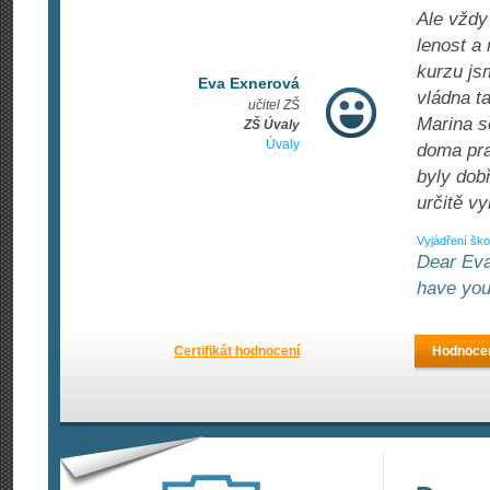
Ale vždy
lenost a 
kurzu js
Eva Exnerová
vládna t
učitel ZŠ
Marina s
ZŠ Úvaly
Úvaly
doma pra
byly dobř
určitě v
Vyjádření ško
Dear Eva
have you
Certifikát hodnocení
Hodnocen