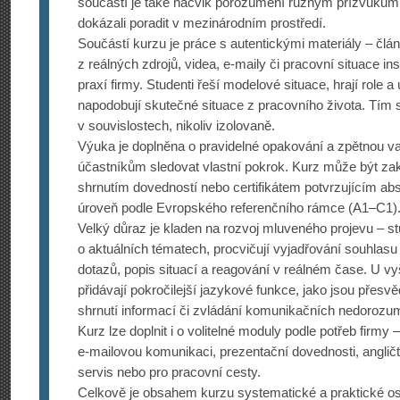
součástí je také nácvik porozumění různým přízvukům,
dokázali poradit v mezinárodním prostředí.
Součástí kurzu je práce s autentickými materiály – člán
z reálných zdrojů, videa, e-maily či pracovní situace in
praxí firmy. Studenti řeší modelové situace, hrají role a
napodobují skutečné situace z pracovního života. Tím 
v souvislostech, nikoliv izolovaně.
Výuka je doplněna o pravidelné opakování a zpětnou v
účastníkům sledovat vlastní pokrok. Kurz může být z
shrnutím dovedností nebo certifikátem potvrzujícím a
úroveň podle Evropského referenčního rámce (A1–C1)
Velký důraz je kladen na rozvoj mluveného projevu – stu
o aktuálních tématech, procvičují vyjadřování souhlasu
dotazů, popis situací a reagování v reálném čase. U vy
přidávají pokročilejší jazykové funkce, jako jsou přesv
shrnutí informací či zvládání komunikačních nedorozu
Kurz lze doplnit i o volitelné moduly podle potřeb firmy –
e-mailovou komunikaci, prezentační dovednosti, anglič
servis nebo pro pracovní cesty.
Celkově je obsahem kurzu systematické a praktické osv