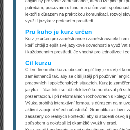
angličtiny pro vaše zaměstnance, kterou lze plně přizp
potřebám, pracovním situacím a cílům vaší společnost
lektoři s důrazem na praktickou komunikaci, rozvoj slov
využití jazyka v profesním prostředí.
Pro koho je kurz určen
Kurz je určen pro zaměstnance i zaměstnavatele firem 
kteří chtějí zlepšit své jazykové dovednosti a využívat
i každodenním prostředí. Je vhodný pro jednotlivce i ce
Cíl kurzu
Cílem firemního kurzu obecné angličtiny je rozvíjet ko
zaměstnanců tak, aby se cítili jistěji při používání angl
pracovních i společenských situacích. Kurz je zaměřen 
jazyka – účastníci se učí efektivně komunikovat při sc
prezentacích, i při neformálních rozhovorech s kolegy či
Výuka probíhá interaktivní formou, s důrazem na mluv
aktivní zapojení všech účastníků. Gramatika a slovní 
zasazeny do reálných kontextů, aby si studenti osvojili
způsobem a dokázali jej okamžitě využít v praxi.
Kurz rovněž podporuje rozvoj sebevědomí při používán