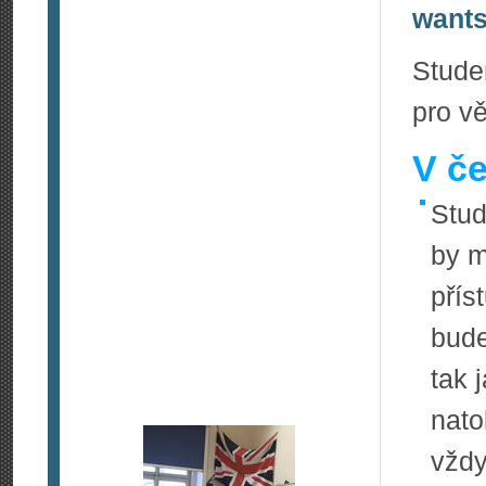
wants
Stude
pro v
V če
Stud
by m
přís
bude
tak 
nato
vždy