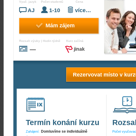
Vyuč. jazyk
Počet studentů
Cena
AJ
1-10
více…
Mám zájem
Rozsah výuky | Hodin týdně
Kurz začíná
—
jinak
Rezervovat místo v kur
Termín konání kurzu
Rozsa
Domluvíme se individuálně
Zahájení:
Počet vyučovac