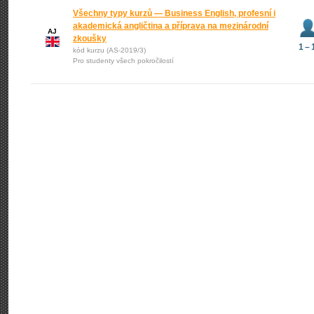
Všechny typy kurzů — Business English, profesní i
akademická angličtina a příprava na mezinárodní
AJ
zkoušky
1 – 
kód kurzu (AS-2019/3)
Pro studenty všech pokročilostí