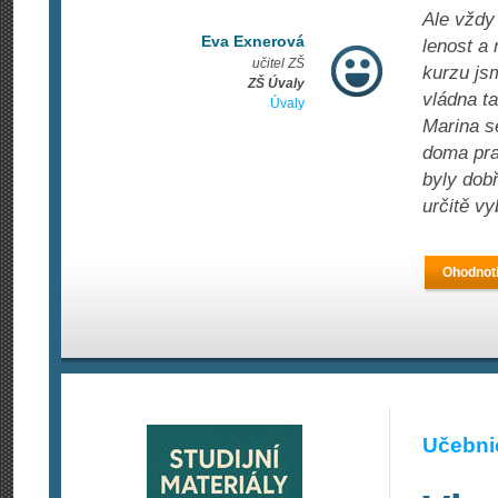
Ale vždy
Eva Exnerová
lenost a 
učitel ZŠ
kurzu js
ZŠ Úvaly
vládna t
Úvaly
Marina s
doma pra
byly dobř
určitě vy
Ohodnoti
Učebnic