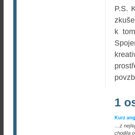
P.S. 
zkuše
k tom
Spoje
kreat
pros
povzb
1 o
Kurz ang
…z nejle
chodila 