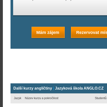
Mám zájem
Rezervovat mís
Další kurzy angličtiny
|
Jazyková škola ANGLO.CZ
Jazyk
Název kurzu a pokročilost
Studentů