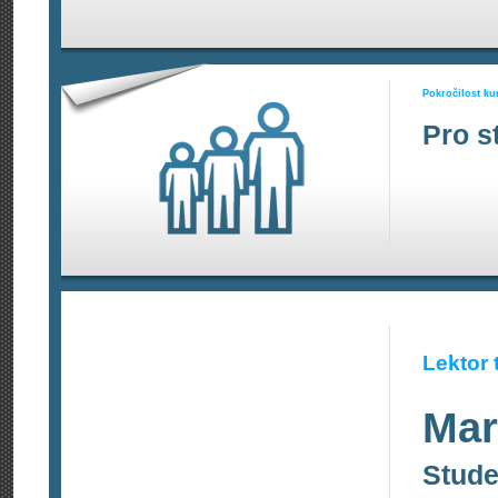
Pokročilost ku
Pro s
Lektor 
Mar
Stude