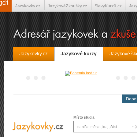
Jazykovky.cz
JazykovéZkoušky.cz
SlevyKurzů.cz
Jaz
Španělština on-line
Italština on-line
Tlumočení-Překlady.
Jazykovky.cz
Jazykové kurzy
Jazykové šk
Dopor
Místo studia