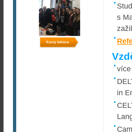
Stud
s Ma
zaži
Ref
Kurzy lektora
Vzdě
více
DELT
in E
CELT
Lang
Cam