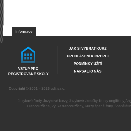
Informace
JAK SI VYBRAT KURZ
PROHLÁŠENÍ K INZERCI
PODMÍNKY UŽITÍ
VSTUP PRO
NAPSALI O NÁS
REGISTROVANÉ ŠKOLY
Copyright © 2001 – 2026
gdi, s.r.o.
Jazykové školy
,
Jazykové kurzy
,
Jazykové zkoušky
,
Kurzy angličtiny
,
Ang
Francouzština
,
Výuka francouzštiny
,
Kurzy španělštiny
,
Španělšti