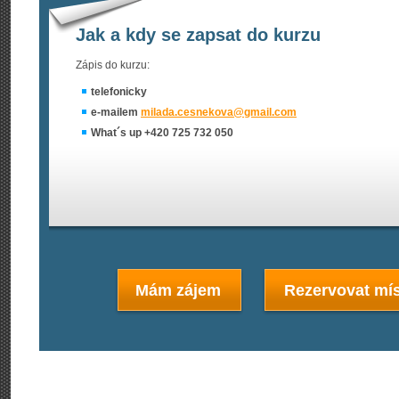
Jak a kdy se zapsat do kurzu
Zápis do kurzu:
telefonicky
e-mailem
milada.cesnekova@
gmail.com
What´s up +420 725 732 050
Mám zájem
Rezervovat mís