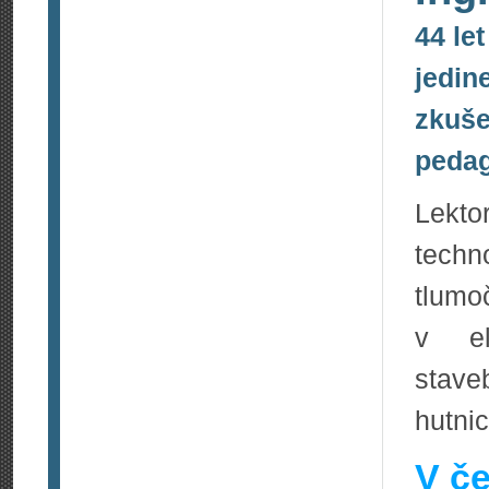
44 le
jedin
zkuše
peda
Lekt
techn
tlumo
v ele
stave
hutnic
V če