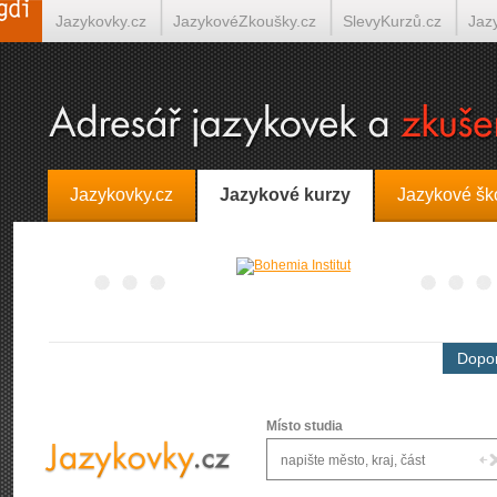
Jazykovky.cz
JazykovéZkoušky.cz
SlevyKurzů.cz
Jaz
Španělština on-line
Italština on-line
Tlumočení-Překlady.
Jazykovky.cz
Jazykové kurzy
Jazykové šk
Dopor
Místo studia