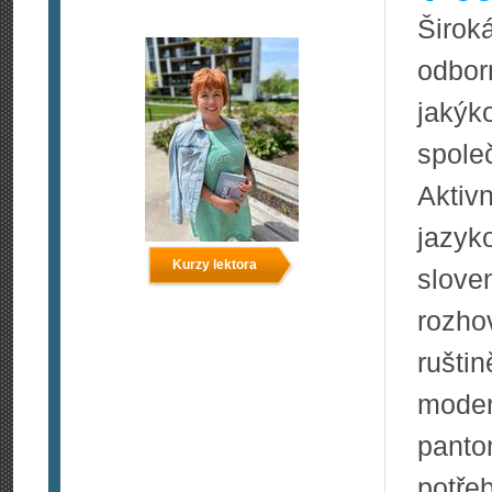
Širok
odbor
jakýk
spole
Aktiv
jazyk
Kurzy lektora
slove
rozho
rušti
moder
pant
potře