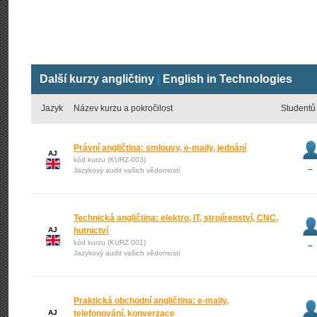
Další kurzy angličtiny
|
English in Technologies
Jazyk
Název kurzu a pokročilost
Studentů
Právní angličtina: smlouvy, e-maily, jednání
AJ
kód kurzu (KURZ-003)
–
Jazykový audit vašich vědomostí
Technická angličtina: elektro, IT, strojírenství, CNC,
AJ
hutnictví
kód kurzu (KURZ 001)
–
Jazykový audit vašich vědomostí
Praktická obchodní angličtina: e-maily,
AJ
telefonování, konverzace