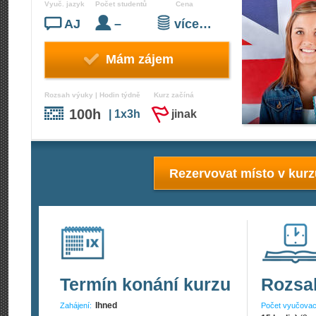
Vyuč. jazyk
Počet studentů
Cena
AJ
–
více…
Mám zájem
Rozsah výuky | Hodin týdně
Kurz začíná
100h
| 1x3h
jinak
Rezervovat místo v kur
Termín konání kurzu
Rozsa
Ihned
Zahájení:
Počet vyučovac