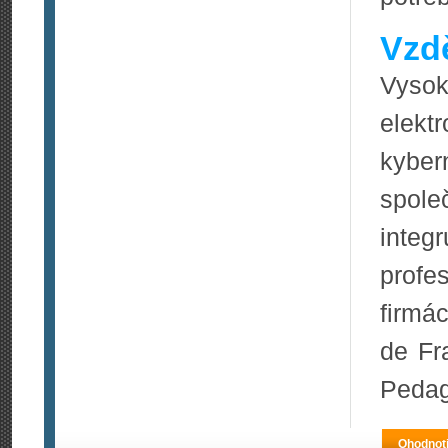
Vzdě
Vyso
elekt
kyber
spole
integ
profe
firmá
de Fr
Pedag
Ohodnoti