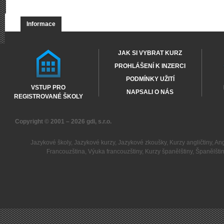
Informace
JAK SI VYBRAT KURZ
PROHLÁŠENÍ K INZERCI
PODMÍNKY UŽITÍ
VSTUP PRO
NAPSALI O NÁS
REGISTROVANÉ ŠKOLY
Copyright © 2001 – 2026
gdi, s.r.o.
Jazykové školy
,
Jazykové kurzy
,
Jazykové zkoušky
,
Kurzy angličtiny
,
Ang
Francouzština
,
Výuka francouzštiny
,
Kurzy španělštiny
,
Španělšti