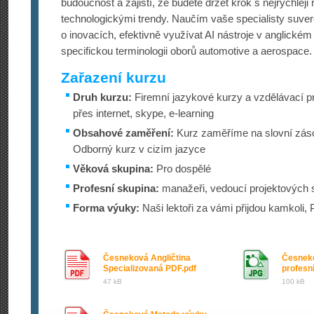
budoucnost a zajistí, že budete držet krok s nejrychleji 
technologickými trendy. Naučím vaše specialisty suv
o inovacích, efektivně využívat AI nástroje v anglickém
specifickou terminologii oborů automotive a aerospace.
Zařazení kurzu
Druh kurzu:
Firemní jazykové kurzy a vzdělávací p
přes internet, skype, e-learning
Obsahové zaměření:
Kurz zaměříme na slovní zás
Odborný kurz v cizím jazyce
Věková skupina:
Pro dospělé
Profesní skupina:
manažeři, vedoucí projektových s
Forma výuky:
Naši lektoři za vámi přijdou kamkoli,
Česneková Angličtina
Česnek
Specializovaná PDF.pdf
profesní
47 kB
100 kB