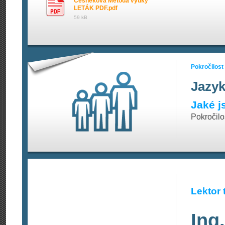
Česneková Metoda výuky
LETÁK PDF.pdf
59 kB
Pokročilost
Jazyk
Jaké j
Pokročilo
Lektor 
Ing