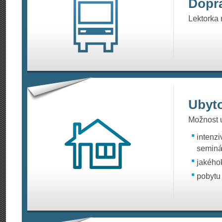
Dopr
Lektorka 
Ubyt
Možnost u
intenzi
seminář
jakého
pobytu