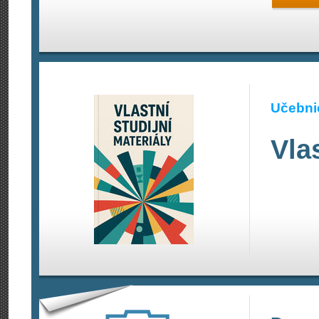
Učebnic
Vla