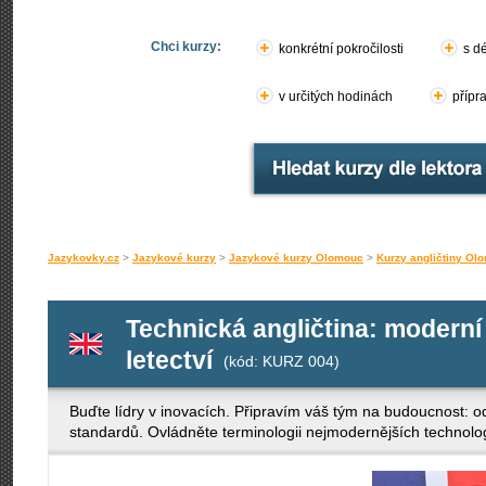
Chci kurzy:
konkrétní pokročilosti
s d
v určitých hodinách
přípr
Jazykovky.cz
>
Jazykové kurzy
>
Jazykové kurzy Olomouc
>
Kurzy angličtiny Ol
Technická angličtina: moderní 
letectví
(kód: KURZ 004)
Buďte lídry v inovacích. Připravím váš tým na budoucnost: 
standardů. Ovládněte terminologii nejmodernějších technolog