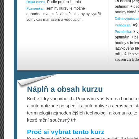
15 hodin)
(3 v
Podle potřeb klienta
Délka kurzu:
optimum + pět
Termíny kurzu je možné
Poznámka:
hodiny týdně, 
dohodnout velmi flexibilně tak, aby byl využit
Délka vyučovac
volný čas manažerů a vedoucích.
Výu
Periodicita:
3 v
Poznámka:
optimální + pě
hodiny s frekv
jazykového hl
mít každé seze
sezení za týde
Náplň a obsah kurzu
Buďte lídry v inovacích. Připravím váš tým na budoucn
a automatizace po specifika automotive a aerospace s
terminologii nejmodernějších technologií a komunikujte
které mění současný trh.
Proč si vybrat tento kurz
Kurz připraví váš tým na budoucnost a zajistí, že budete