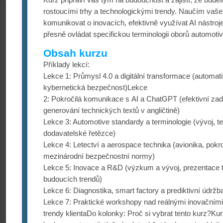
rostoucími trhy a technologickými trendy. Naučím vaše
komunikovat o inovacích, efektivně využívat AI nástroj
přesně ovládat specifickou terminologii oborů automoti
Obsah kurzu
Příklady lekcí:
Lekce 1: Průmysl 4.0 a digitální transformace (automati
kybernetická bezpečnost)Lekce
2: Pokročilá komunikace s AI a ChatGPT (efektivní za
generování technických textů v angličtině)
Lekce 3: Automotive standardy a terminologie (vývoj, tes
dodavatelské řetězce)
Lekce 4: Letectví a aerospace technika (avionika, pokro
mezinárodní bezpečnostní normy)
Lekce 5: Inovace a R&D (výzkum a vývoj, prezentace t
budoucích trendů)
Lekce 6: Diagnostika, smart factory a prediktivní údr
Lekce 7: Praktické workshopy nad reálnými inovačními
trendy klientaDo kolonky: Proč si vybrat tento kurz?Kur