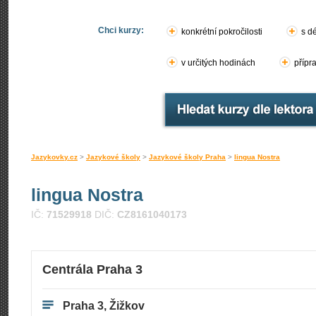
Chci kurzy:
konkrétní pokročilosti
s d
v určitých hodinách
přípr
Jazykovky.cz
>
Jazykové školy
>
Jazykové školy Praha
>
lingua Nostra
lingua Nostra
IČ:
71529918
DIČ:
CZ8161040173
Centrála Praha 3
Praha 3, Žižkov