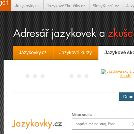
Jazykovky.cz
JazykovéZkoušky.cz
SlevyKurzů.cz
Jaz
Španělština on-line
Italština on-line
Tlumočení-Překlady.
Jazykovky.cz
Jazykové kurzy
Jazykové šk
Dopor
Místo studia