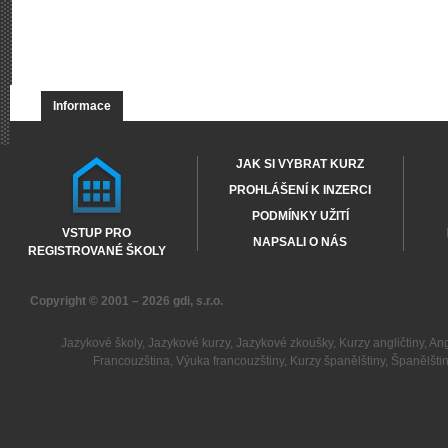
Informace
JAK SI VYBRAT KURZ
PROHLÁŠENÍ K INZERCI
PODMÍNKY UŽITÍ
VSTUP PRO
NAPSALI O NÁS
REGISTROVANÉ ŠKOLY
Copyright © 2001 – 2026
gdi, s.r.o.
Jazykové školy
,
Jazykové kurzy
,
Jazykové zkoušky
,
Kurzy angličtiny
,
Ang
Francouzština
,
Výuka francouzštiny
,
Kurzy španělštiny
,
Španělšti