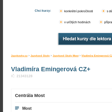
Chci kurzy:
konkrétní pokročilosti
s d
v určitých hodinách
přípr
Jazykovky.cz
>
Jazykové školy
>
Jazykové školy Most
>
Vladimíra Emingerová C
Vladimíra Emingerová CZ+
IČ:
21343128
Centrála Most
Most