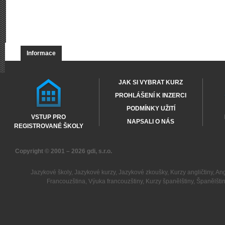
Informace
JAK SI VYBRAT KURZ
PROHLÁŠENÍ K INZERCI
PODMÍNKY UŽITÍ
VSTUP PRO
NAPSALI O NÁS
REGISTROVANÉ ŠKOLY
Copyright © 2001 – 2026
gdi, s.r.o.
Jazykové školy
,
Jazykové kurzy
,
Jazykové zkoušky
,
Kurzy angličtiny
,
Ang
Francouzština
,
Výuka francouzštiny
,
Kurzy španělštiny
,
Španělšti