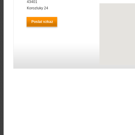
43401
Korozluky 24
Poslat vzkaz