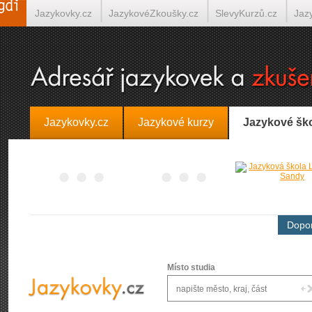
Jazykovky.cz
JazykovéZkoušky.cz
SlevyKurzů.cz
Jaz
Španělština on-line
Italština on-line
Tlumočení-Překlady.
Jazykovky.cz
Jazykové kurzy
Jazykové šk
Dopor
Místo studia