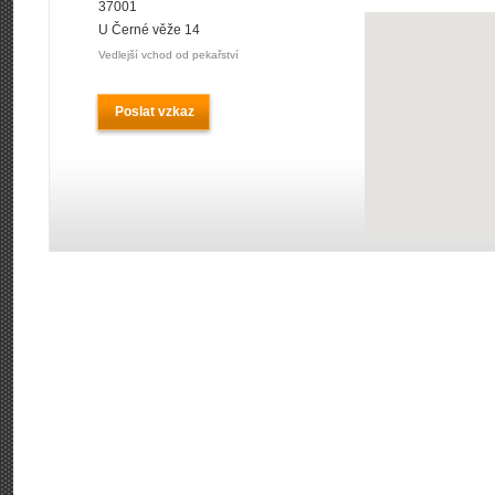
37001
U Černé věže 14
Vedlejší vchod od pekařství
Poslat vzkaz