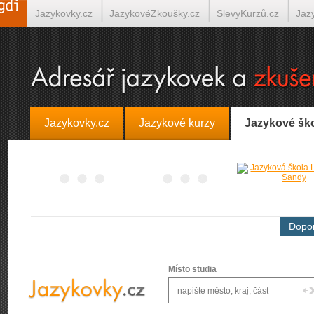
Jazykovky.cz
JazykovéZkoušky.cz
SlevyKurzů.cz
Jaz
Španělština on-line
Italština on-line
Tlumočení-Překlady.
Jazykovky.cz
Jazykové kurzy
Jazykové šk
Dopor
Místo studia