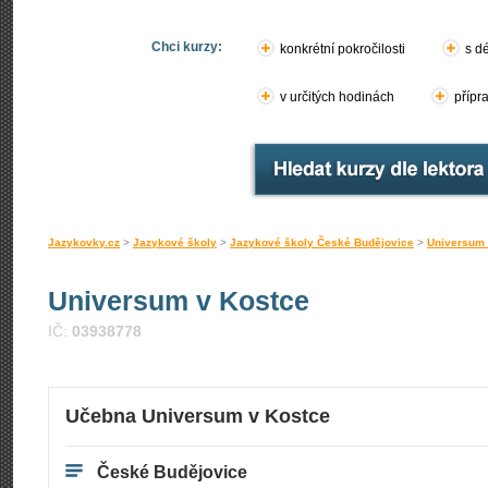
Chci kurzy:
konkrétní pokročilosti
s d
v určitých hodinách
přípr
Jazykovky.cz
>
Jazykové školy
>
Jazykové školy České Budějovice
>
Universum 
Universum v Kostce
IČ:
03938778
Učebna Universum v Kostce
České Budějovice