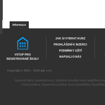
Informace
JAK SI VYBRAT KURZ
PROHLÁŠENÍ K INZERCI
PODMÍNKY UŽITÍ
VSTUP PRO
NAPSALI O NÁS
REGISTROVANÉ ŠKOLY
Copyright © 2001 – 2026
gdi, s.r.o.
Jazykové školy
,
Jazykové kurzy
,
Jazykové zkoušky
,
Kurzy angličtiny
,
Ang
Francouzština
,
Výuka francouzštiny
,
Kurzy španělštiny
,
Španělšti