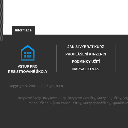
Informace
JAK SI VYBRAT KURZ
PROHLÁŠENÍ K INZERCI
PODMÍNKY UŽITÍ
VSTUP PRO
NAPSALI O NÁS
REGISTROVANÉ ŠKOLY
Copyright © 2001 – 2026
gdi, s.r.o.
Jazykové školy
,
Jazykové kurzy
,
Jazykové zkoušky
,
Kurzy angličtiny
,
Ang
Francouzština
,
Výuka francouzštiny
,
Kurzy španělštiny
,
Španělšti