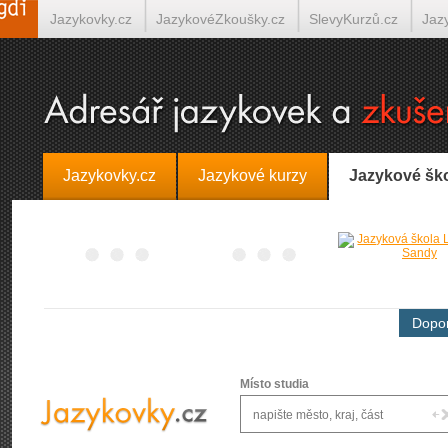
Jazykovky.cz
JazykovéZkoušky.cz
SlevyKurzů.cz
Jaz
Španělština on-line
Italština on-line
Tlumočení-Překlady.
Jazykovky.cz
Jazykové kurzy
Jazykové šk
Dopor
Místo studia