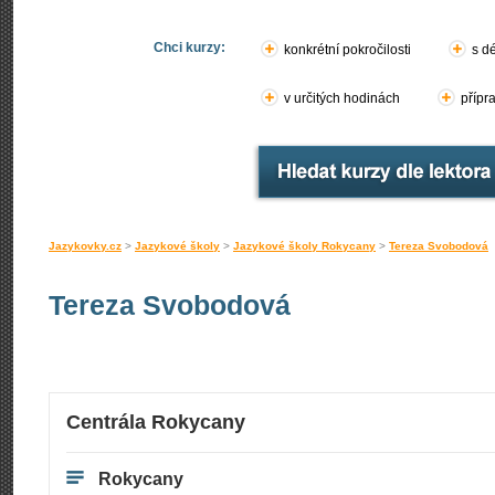
Chci kurzy:
konkrétní pokročilosti
s d
v určitých hodinách
přípr
Jazykovky.cz
>
Jazykové školy
>
Jazykové školy Rokycany
>
Tereza Svobodová
Tereza Svobodová
Centrála Rokycany
Rokycany