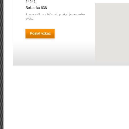
54941
Sokolská 638
Pouze sídlo společnosti, poskytujeme on-line
výuku.
Poslat vzkaz