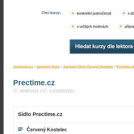
Chci kurzy:
konkrétní pokročilosti
s d
v určitých hodinách
přípr
Jazykovky.cz
>
Jazykové školy
>
Jazykové školy Červený Kostelec
>
Prectime.cz
Prectime.cz
IČ:
02953331
DIČ:
CZ02953331
Sídlo Prectime.cz
Červený Kostelec