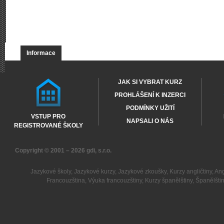
Informace
JAK SI VYBRAT KURZ
PROHLÁŠENÍ K INZERCI
PODMÍNKY UŽITÍ
VSTUP PRO
NAPSALI O NÁS
REGISTROVANÉ ŠKOLY
Copyright © 2001 – 2026
gdi, s.r.o.
Jazykové školy
,
Jazykové kurzy
,
Jazykové zkoušky
,
Kurzy angličtiny
,
Ang
Francouzština
,
Výuka francouzštiny
,
Kurzy španělštiny
,
Španělšti