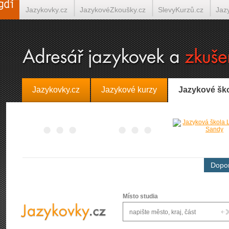
Jazykovky.cz
JazykovéZkoušky.cz
SlevyKurzů.cz
Jaz
Španělština on-line
Italština on-line
Tlumočení-Překlady.
Jazykovky.cz
Jazykové kurzy
Jazykové šk
Dopor
Místo studia