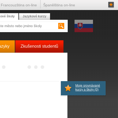
Francouzština on-line
Španělština on-line
ové školy
Jazykové kurzy
azyky
Zkušenosti studentů
Moje srovnávané
kurzy a školy
(0)