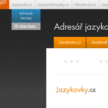
Jazykovky.cz
JazykovéZkoušky.cz
SlevyKurzů.cz
Jaz
623 kurzů
Italština on-line
Tlumočení-Překlady.cz
Překládá.cz
T
540 škol
přidat školu
Jazykovky.cz
Jazykové