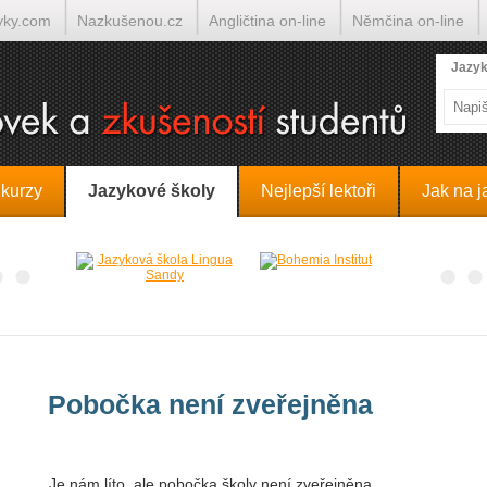
yky.com
Nazkušenou.cz
Angličtina on-line
Němčina on-line
lumočí.cz
Jazyk
 kurzy
Jazykové školy
Nejlepší lektoři
Jak na j
Pobočka není zveřejněna
Je nám líto, ale pobočka školy není zveřejněna.