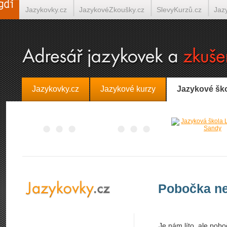
Jazykovky.cz
JazykovéZkoušky.cz
SlevyKurzů.cz
Jaz
Španělština on-line
Italština on-line
Tlumočení-Překlady.
Jazykovky.cz
Jazykové kurzy
Jazykové šk
Pobočka ne
Je nám líto, ale pobo