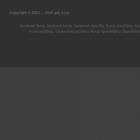
Copyright © 2001 – 2026
gdi, s.r.o.
Jazykové školy
,
Jazykové kurzy
,
Jazykové zkoušky
,
Kurzy angličtiny
,
Ang
Francouzština
,
Výuka francouzštiny
,
Kurzy španělštiny
,
Španělšti