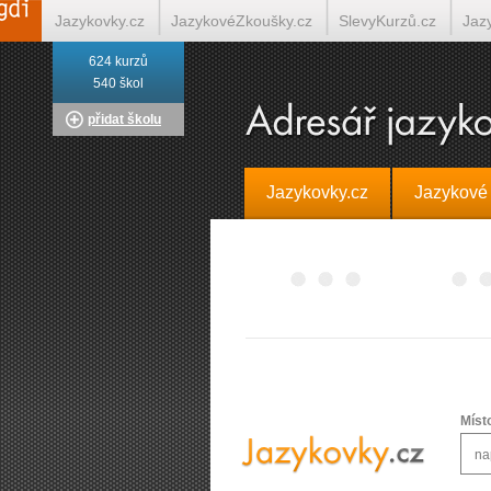
Jazykovky.cz
JazykovéZkoušky.cz
SlevyKurzů.cz
Jaz
624 kurzů
Italština on-line
Tlumočení-Překlady.cz
Překládá.cz
T
540 škol
přidat školu
Jazykovky.cz
Jazykové
Míst