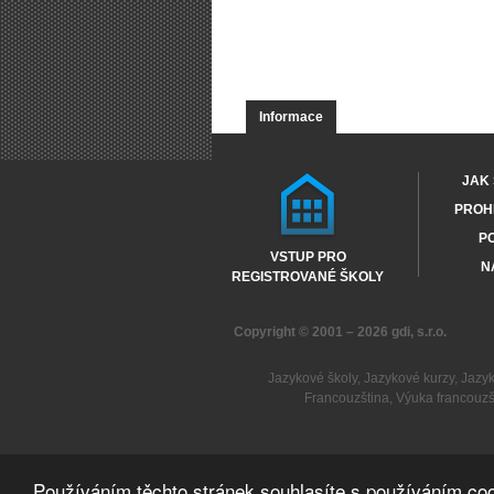
Informace
JAK 
PROHL
PO
VSTUP PRO
N
REGISTROVANÉ ŠKOLY
Copyright © 2001 – 2026
gdi, s.r.o.
Jazykové školy
,
Jazykové kurzy
,
Jazy
Francouzština
,
Výuka francouzš
Používáním těchto stránek souhlasíte s používáním coo