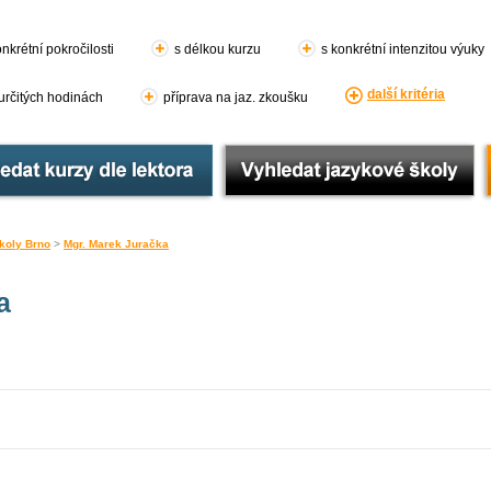
nkrétní pokročilosti
s délkou kurzu
s konkrétní intenzitou výuky
další kritéria
 určitých hodinách
příprava na jaz. zkoušku
koly Brno
>
Mgr. Marek Juračka
a