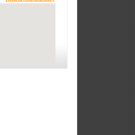
zvětšit na celou obrazovku »