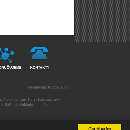
ORUČUJEME
KONTAKTY
webdesign:
Kurzor, s.r.o.
a
,
Výuka němčiny
,
Kurzy francouzštiny
,
ka italštiny
,
překlady
,
tlumočení
Souhlasím