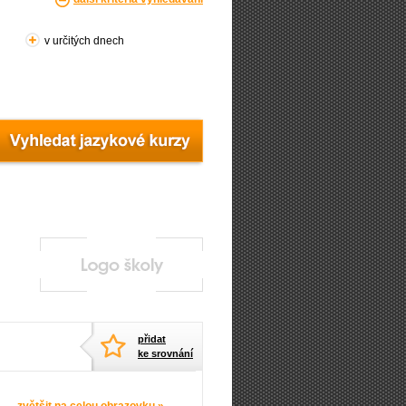
v určitých dnech
přidat
ke srovnání