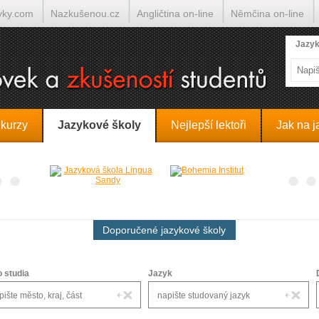
yky.com
Nazkušenou.cz
Angličtina on-line
Němčina on-line
lumočí.cz
Jazyk
 kurzy
Jazykové školy
Nejlepší lektoři
Jak na j
Doporučené jazykové školy
o studia
Jazyk