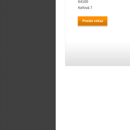
64100
Keřová 7
Poslat vzkaz