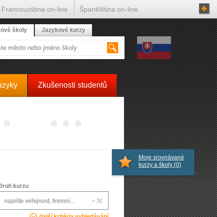
Francouzština on-line
Španělština on-line
ové školy
Jazykové kurzy
azyky
Zkušenosti studentů
Moje srovnávané
kurzy a školy
(0)
Druh kurzu
další kritéria vyhledávání