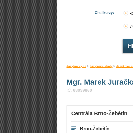
Chci kurzy:
ko
v
Jazykovky.cz
>
Jazykové školy
>
Jazykové š
Mgr. Marek Juračk
IČ:
68099860
Centrála Brno-Žebětín
Brno-Žebětín