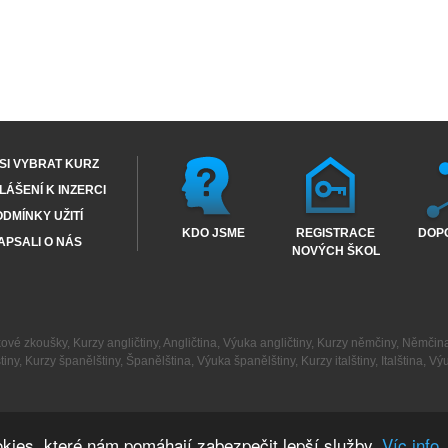
SI VYBRAT KURZ
ÁŠENÍ K INZERCI
DMÍNKY UŽITÍ
KDO JSME
REGISTRACE
DOP
APSALI O NÁS
NOVÝCH ŠKOL
kové zkoušky
,
Kurzy angličtiny
,
Angličtina
,
Výuka angličtiny
,
Kurzy němčiny
,
Němčin
tiny
,
Kurzy španělštiny
,
Španělština
,
Výuka španělštiny
,
Kurzy italštiny
,
Italština
,
Výu
kies, které nám pomáhají zabezpečit lepší služby.
Víc info