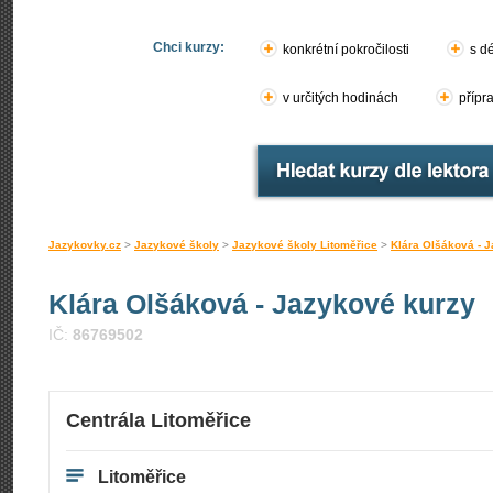
Chci kurzy:
konkrétní pokročilosti
s d
v určitých hodinách
přípr
Jazykovky.cz
>
Jazykové školy
>
Jazykové školy Litoměřice
>
Klára Olšáková - 
Klára Olšáková - Jazykové kurzy
IČ:
86769502
Centrála Litoměřice
Litoměřice