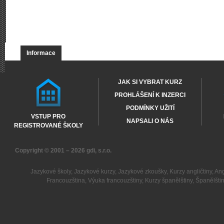
Informace
JAK SI VYBRAT KURZ
PROHLÁŠENÍ K INZERCI
PODMÍNKY UŽITÍ
VSTUP PRO
NAPSALI O NÁS
REGISTROVANÉ ŠKOLY
Copyright © 2001 – 2026
gdi, s.r.o.
Jazykové školy
,
Jazykové kurzy
,
Jazykové zkoušky
,
Kurzy angličtiny
,
Ang
Francouzština
,
Výuka francouzštiny
,
Kurzy španělštiny
,
Španělšti