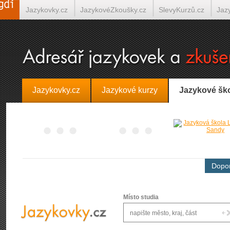
Jazykovky.cz
JazykovéZkoušky.cz
SlevyKurzů.cz
Jaz
Španělština on-line
Italština on-line
Tlumočení-Překlady.
Jazykovky.cz
Jazykové kurzy
Jazykové šk
Dopor
Místo studia