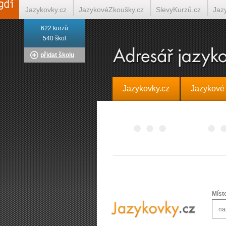
Jazykovky.cz
JazykovéZkoušky.cz
SlevyKurzů.cz
Jaz
622 kurzů
Italština on-line
Tlumočení-Překlady.cz
Překládá.cz
T
540 škol
přidat školu
Jazykovky.cz
Jazykové
Míst