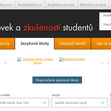
yky.com
Nazkušenou.cz
Angličtina on-line
Němčina on-line
lumočí.cz
Jazyk
 kurzy
Jazykové školy
Nejlepší lektoři
Jak na j
Doporučené jazykové školy
o studia
Jazyk