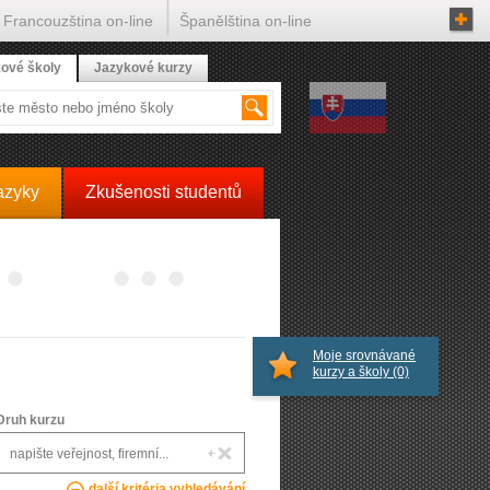
Francouzština on-line
Španělština on-line
ové školy
Jazykové kurzy
azyky
Zkušenosti studentů
Moje srovnávané
kurzy a školy
(0)
Druh kurzu
další kritéria vyhledávání