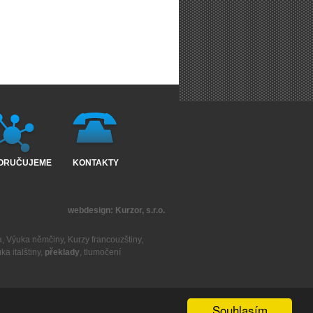
ORUČUJEME
KONTAKTY
webdesign:
Kurzor, s.r.o.
a
,
Výuka němčiny
,
Kurzy francouzštiny
,
ka italštiny
,
překlady
,
tlumočení
Souhlasím