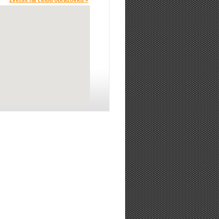
zvětšit na celou obrazovku »