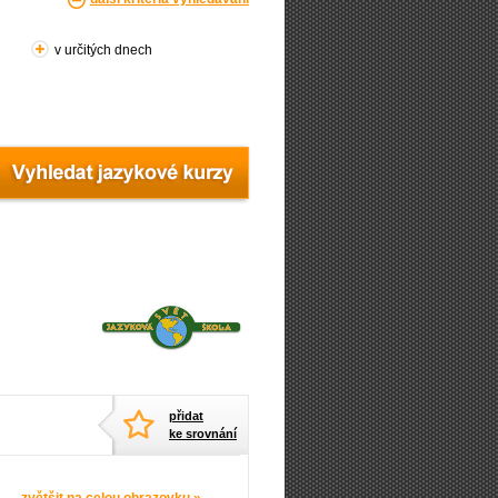
v určitých dnech
přidat
ke srovnání