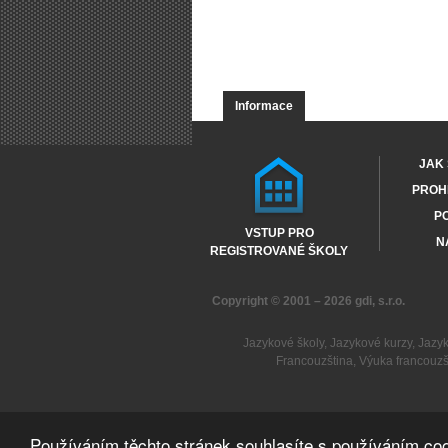
Informace
JAK 
PROHL
PO
VSTUP PRO
N
REGISTROVANÉ ŠKOLY
Copyright © 2001 – 2026
gdi, s.r.o.
Jazykové školy
,
Jazykové kurzy
,
Jazy
Francouzština
,
Výuka francouzš
Používáním těchto stránek souhlasíte s používáním coo