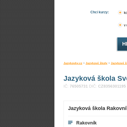
Chci kurzy:
ko
v
Jazykovky.cz
>
Jazykové školy
>
Jazykové š
Jazyková škola Sv
IČ:
76505731
DIČ:
CZ8356301195
Jazyková škola Rakovní
Rakovník