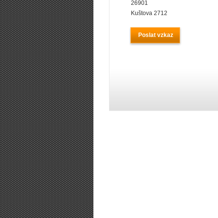
26901
Kuštova 2712
Poslat vzkaz