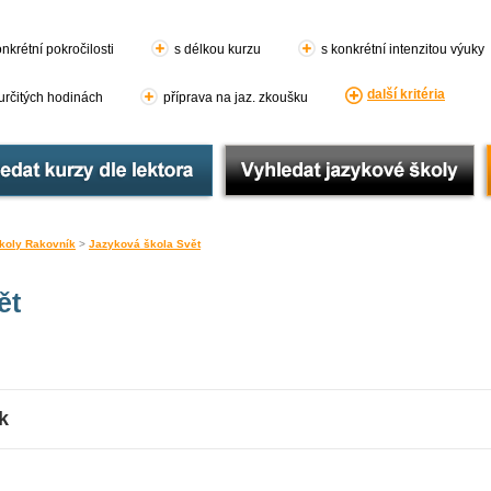
nkrétní pokročilosti
s délkou kurzu
s konkrétní intenzitou výuky
další kritéria
 určitých hodinách
příprava na jaz. zkoušku
koly Rakovník
>
Jazyková škola Svět
ět
k