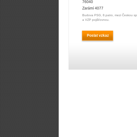
76040
Zarámí 4077
Budova PSG, 8.patro, mezi Českou sp
a VZP pojišťovnou.
Poslat vzkaz