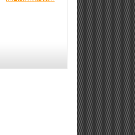
zvětšit na celou obrazovku »