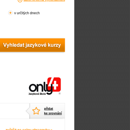
v určitých dnech
přidat
ke srovnání