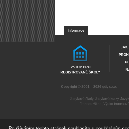
Informace
JAK 
PROHL
PO
VSTUP PRO
N
REGISTROVANÉ ŠKOLY
Copyright © 2001 – 2026
gdi, s.r.o.
Jazykové školy
,
Jazykové kurzy
,
Jazy
Francouzština
,
Výuka francouzš
Používáním těchto stránek souhlasíte s používáním coo