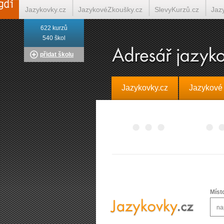
Jazykovky.cz
JazykovéZkoušky.cz
SlevyKurzů.cz
Jaz
622 kurzů
Italština on-line
Tlumočení-Překlady.cz
Překládá.cz
T
540 škol
přidat školu
Jazykovky.cz
Jazykové
Míst