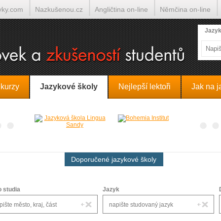
yky.com
Nazkušenou.cz
Angličtina on-line
Němčina on-line
lumočí.cz
Jazyk
 kurzy
Jazykové školy
Nejlepší lektoři
Jak na j
Doporučené jazykové školy
o studia
Jazyk