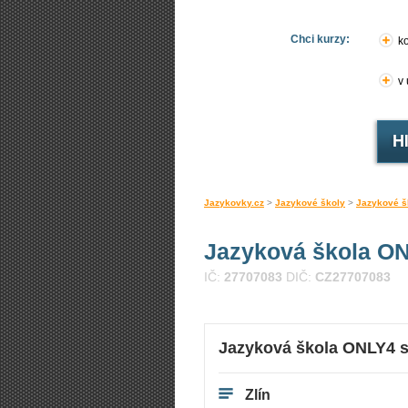
Chci kurzy:
ko
v
Jazykovky.cz
>
Jazykové školy
>
Jazykové šk
Jazyková škola ON
IČ:
27707083
DIČ:
CZ27707083
Jazyková škola ONLY4 s.
Zlín