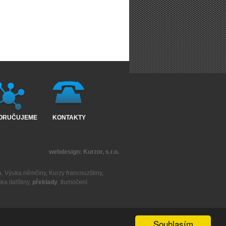
ORUČUJEME
KONTAKTY
webdesign:
Kurzor, s.r.o.
a
,
Výuka němčiny
,
Kurzy francouzštiny
,
ka italštiny
,
překlady
,
tlumočení
Souhlasím