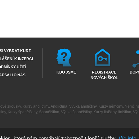
SI VYBRAT KURZ
ÁŠENÍ K INZERCI
DMÍNKY UŽITÍ
KDO JSME
REGISTRACE
DOP
APSALI O NÁS
NOVÝCH ŠKOL
kové zkoušky
,
Kurzy angličtiny
,
Angličtina
,
Výuka angličtiny
,
Kurzy němčiny
,
Němčin
tiny
,
Kurzy španělštiny
,
Španělština
,
Výuka španělštiny
,
Kurzy italštiny
,
Italština
,
Výu
kies, které nám pomáhají zabezpečit lepší služby.
Víc info