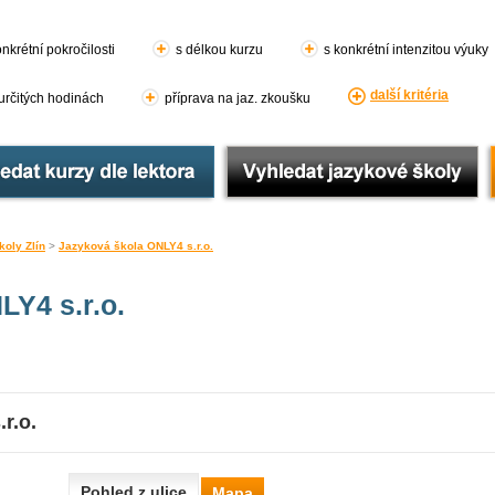
nkrétní pokročilosti
s délkou kurzu
s konkrétní intenzitou výuky
další kritéria
 určitých hodinách
příprava na jaz. zkoušku
oly Zlín
>
Jazyková škola ONLY4 s.r.o.
LY4 s.r.o.
r.o.
Pohled z ulice
Mapa