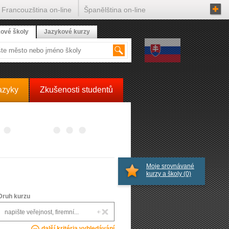
Francouzština on-line
Španělština on-line
ové školy
Jazykové kurzy
azyky
Zkušenosti studentů
Moje srovnávané
kurzy a školy
(0)
Druh kurzu
další kritéria vyhledávání